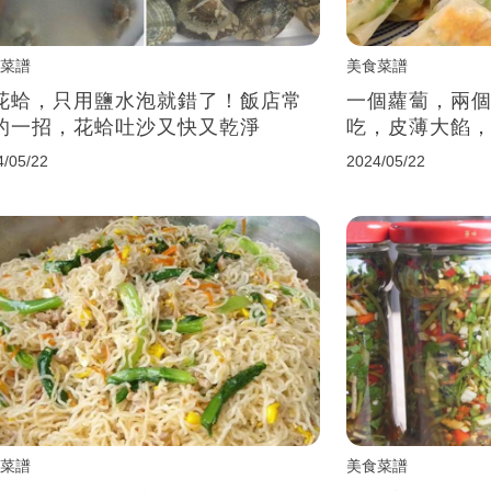
菜譜
美食菜譜
花蛤，只用鹽水泡就錯了！飯店常
一個蘿蔔，兩
的一招，花蛤吐沙又快又乾淨
吃，皮薄大餡
4/05/22
2024/05/22
菜譜
美食菜譜