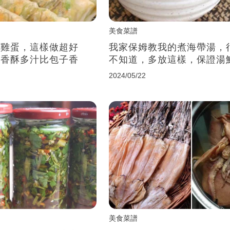
美食菜譜
個雞蛋，這樣做超好
我家保姆教我的煮海帶湯，
，香酥多汁比包子香
不知道，多放這樣，保證湯
2024/05/22
美食菜譜