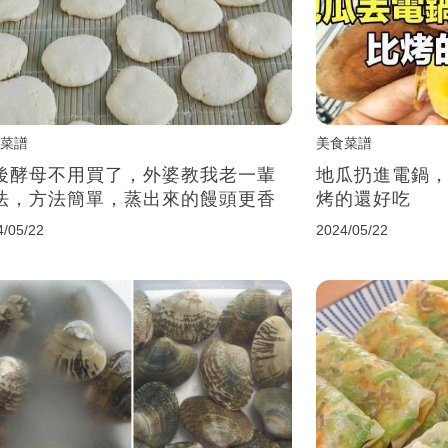
菜譜
美食菜譜
後酵母不用買了，外婆教我老一輩
地瓜扔進電鍋
法，方法簡單，蒸出來的饅頭更香
烤的還好吃
4/05/22
2024/05/22