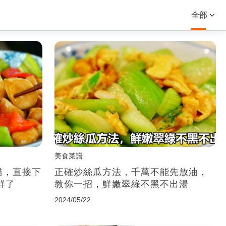
全部
美食菜譜
錯，直接下
正確炒絲瓜方法，千萬不能先放油，
鮮了
教你一招，鮮嫩翠綠不黑不出湯
2024/05/22