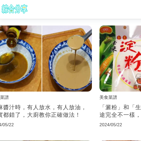
菜譜
美食菜譜
麻醬汁時，有人放水，有人放油，
「澱粉」和「
實都錯了，大廚教你正確做法！
途完全不一樣
4/05/22
2024/05/22