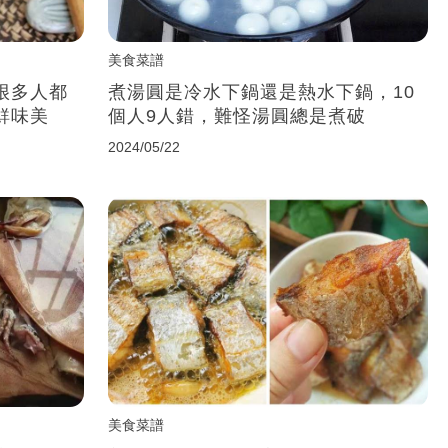
美食菜譜
很多人都
煮湯圓是冷水下鍋還是熱水下鍋，10
鮮味美
個人9人錯，難怪湯圓總是煮破
2024/05/22
美食菜譜