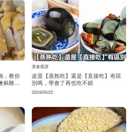
美食菜譜
鍋，教你
皮蛋【蒸熟吃】還是【直接吃】有區
鹽焗雞還
別嗎，學會了再也吃不錯
2024/05/22