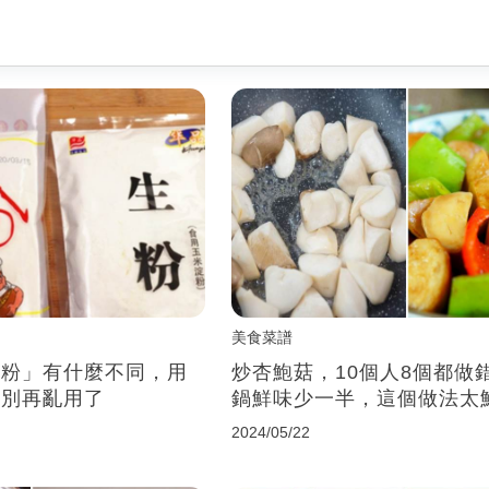
美食菜譜
生粉」有什麼不同，用
炒杏鮑菇，10個人8個都做
，別再亂用了
鍋鮮味少一半，這個做法太
2024/05/22