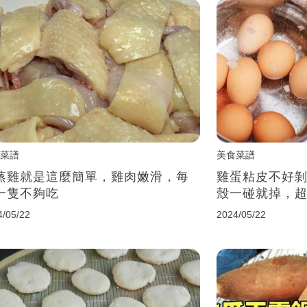
菜譜
美食菜譜
蒸雞就是這麼簡單，雞肉嫩滑，每
雞蛋粘皮不好剝
一隻不夠吃
殼一碰就掉，
4/05/22
2024/05/22