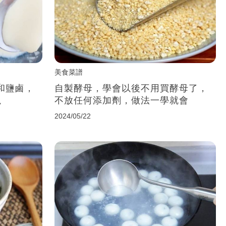
美食菜譜
和鹽鹵，
自製酵母，學會以後不用買酵母了，
塊
不放任何添加劑，做法一學就會
2024/05/22