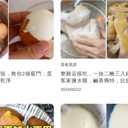
美食菜譜
殼，教你2個竅門，蛋
整雞這樣吃，一抹二醃三入
超乾淨
客家鹽水雞，鹹香獨特，比
香
2024/05/22