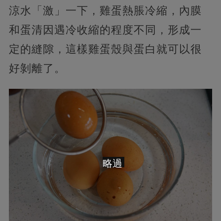
涼水「激」一下，雞蛋熱脹冷縮，內膜
和蛋清因遇冷收縮的程度不同，形成一
定的縫隙，這樣雞蛋殼與蛋白就可以很
好剝離了。
略過