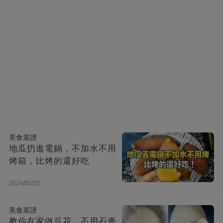
美食菜譜
地瓜扔進電鍋，不加水不用
烤箱，比烤的還好吃
2024/05/22
美食菜譜
教你在家做豆花，不用石膏