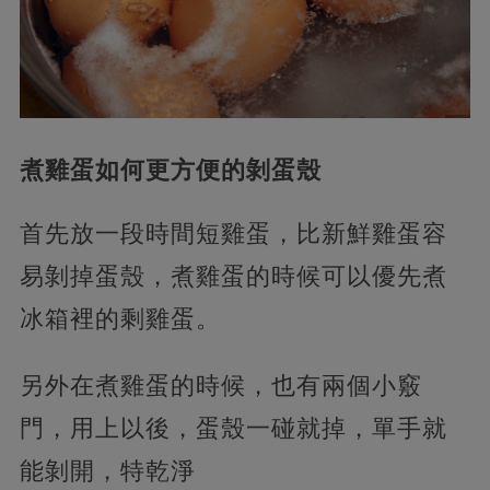
煮雞蛋如何更方便的剝蛋殼
首先放一段時間短雞蛋，比新鮮雞蛋容
易剝掉蛋殼，煮雞蛋的時候可以優先煮
冰箱裡的剩雞蛋。
另外在煮雞蛋的時候，也有兩個小竅
門，用上以後，蛋殼一碰就掉，單手就
能剝開，特乾淨