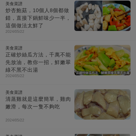
美食菜譜
炒杏鮑菇，10個人8個都做
錯，直接下鍋鮮味少一半，
這個做法太鮮了
2024/05/22
美食菜譜
正確炒絲瓜方法，千萬不能
先放油，教你一招，鮮嫩翠
綠不黑不出湯
2024/05/22
美食菜譜
清蒸雞就是這麼簡單，雞肉
嫩滑，每次一隻不夠吃
2024/05/22