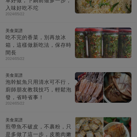
單好做，下鍋前做多一步，
入味好吃不坨
2024/05/22
美食菜譜
吃不完的香菜，別再放冰
箱，這樣做新吃法，保存時
間長
2024/05/22
美食菜譜
泡幹魷魚只用清水可不行，
廚師朋友教我技巧，輕鬆泡
發，省時省事！
2024/05/22
美食菜譜
煎帶魚不破皮，不裹粉，只
是多做了這一步，皮脆肉嫩