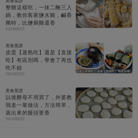
美食菜譜
整雞這樣吃，一抹二醃三入
鍋，教你客家鹽水雞，鹹香
獨特，比鹽焗雞還香
2024/05/22
美食菜譜
皮蛋【蒸熟吃】還是【直接
吃】有區別嗎，學會了再也
吃不錯
2024/05/22
美食菜譜
以後酵母不用買了，外婆教
我老一輩做法，方法簡單，
蒸出來的饅頭更香
2024/05/22