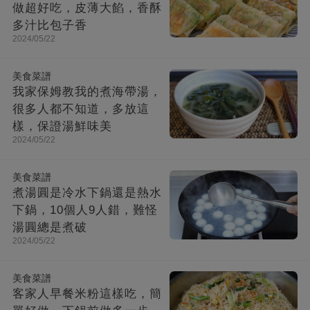
做超好吃，皮薄大餡，香酥
多汁比包子香
2024/05/22
美食菜譜
我家保姆教我的煮海帶湯，
很多人都不知道，多放這
樣，保證湯鮮味美
2024/05/22
美食菜譜
煮湯圓是冷水下鍋還是熱水
下鍋，10個人9人錯，難怪
湯圓總是煮破
2024/05/22
美食菜譜
客家人早餐米粉這樣吃，簡