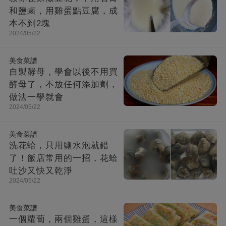
和鹽鹵，用雞蛋點豆腐，成
本不到2塊
2024/05/22
美食菜譜
自製酵母，學會以後不用買
酵母了，不放任何添加劑，
做法一學就會
2024/05/22
美食菜譜
洗花蛤，只用鹽水泡就錯
了！飯店常用的一招，花蛤
吐沙又快又乾淨
2024/05/22
美食菜譜
一個蘿蔔，兩個雞蛋，這樣