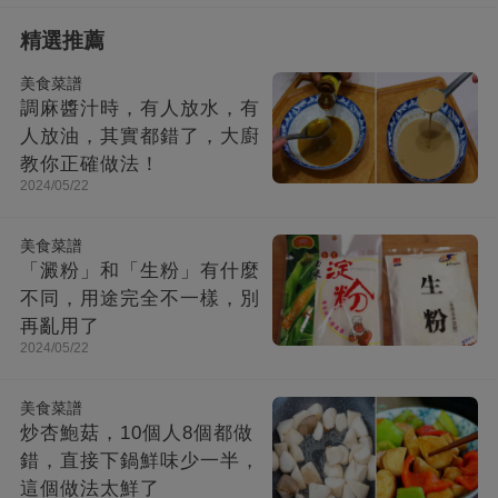
精選推薦
美食菜譜
調麻醬汁時，有人放水，有
人放油，其實都錯了，大廚
教你正確做法！
2024/05/22
美食菜譜
「澱粉」和「生粉」有什麼
不同，用途完全不一樣，別
再亂用了
2024/05/22
美食菜譜
炒杏鮑菇，10個人8個都做
錯，直接下鍋鮮味少一半，
這個做法太鮮了