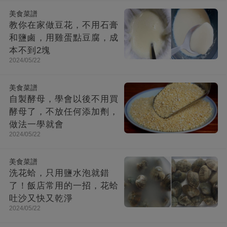
美食菜譜
教你在家做豆花，不用石膏
和鹽鹵，用雞蛋點豆腐，成
本不到2塊
2024/05/22
美食菜譜
自製酵母，學會以後不用買
酵母了，不放任何添加劑，
做法一學就會
2024/05/22
美食菜譜
洗花蛤，只用鹽水泡就錯
了！飯店常用的一招，花蛤
吐沙又快又乾淨
2024/05/22