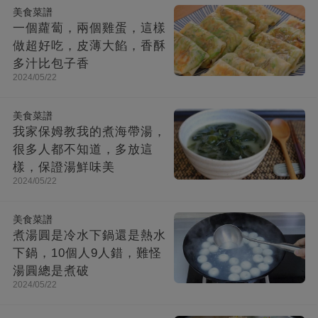
美食菜譜
一個蘿蔔，兩個雞蛋，這樣
做超好吃，皮薄大餡，香酥
多汁比包子香
2024/05/22
美食菜譜
我家保姆教我的煮海帶湯，
很多人都不知道，多放這
樣，保證湯鮮味美
2024/05/22
美食菜譜
煮湯圓是冷水下鍋還是熱水
下鍋，10個人9人錯，難怪
湯圓總是煮破
2024/05/22