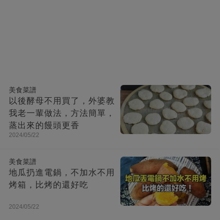
美食菜譜
以後酵母不用買了，外婆教
我老一輩做法，方法簡單，
蒸出來的饅頭更香
2024/05/22
美食菜譜
地瓜扔進電鍋，不加水不用
烤箱，比烤的還好吃
2024/05/22