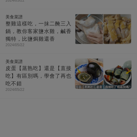
2024/05/22
美食菜譜
整雞這樣吃，一抹二醃三入
鍋，教你客家鹽水雞，鹹香
獨特，比鹽焗雞還香
2024/05/22
美食菜譜
皮蛋【蒸熟吃】還是【直接
吃】有區別嗎，學會了再也
吃不錯
2024/05/22