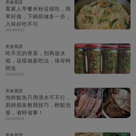
美食菜譜
客家人早餐米粉這樣吃，簡
單好做，下鍋前做多一步，
入味好吃不坨
2024/05/22
美食菜譜
吃不完的香菜，別再放冰
箱，這樣做新吃法，保存時
間長
2024/05/22
美食菜譜
泡幹魷魚只用清水可不行，
廚師朋友教我技巧，輕鬆泡
發，省時省事！
2024/05/22
美食菜譜