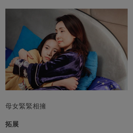
母女緊緊相擁
拓展