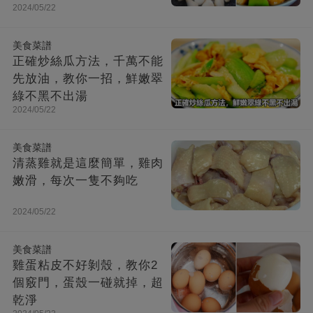
2024/05/22
美食菜譜
正確炒絲瓜方法，千萬不能
先放油，教你一招，鮮嫩翠
綠不黑不出湯
2024/05/22
美食菜譜
清蒸雞就是這麼簡單，雞肉
嫩滑，每次一隻不夠吃
2024/05/22
美食菜譜
雞蛋粘皮不好剝殼，教你2
個竅門，蛋殼一碰就掉，超
乾淨