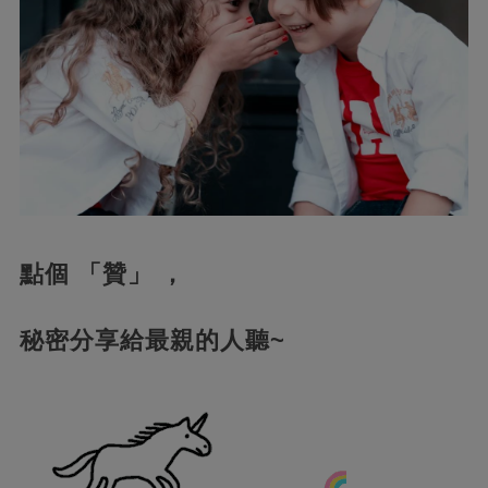
點個 「贊」 ，
秘密分享給最親的人聽~