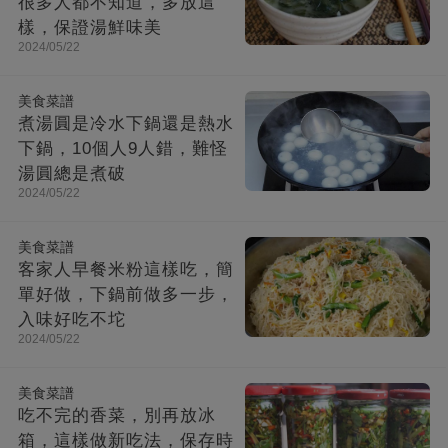
很多人都不知道，多放這
樣，保證湯鮮味美
2024/05/22
美食菜譜
煮湯圓是冷水下鍋還是熱水
下鍋，10個人9人錯，難怪
湯圓總是煮破
2024/05/22
美食菜譜
客家人早餐米粉這樣吃，簡
單好做，下鍋前做多一步，
入味好吃不坨
2024/05/22
美食菜譜
吃不完的香菜，別再放冰
箱，這樣做新吃法，保存時