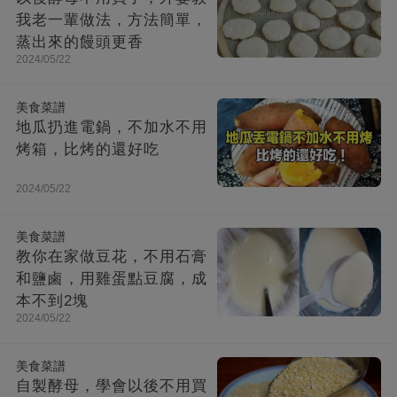
我老一輩做法，方法簡單，
蒸出來的饅頭更香
2024/05/22
美食菜譜
地瓜扔進電鍋，不加水不用
烤箱，比烤的還好吃
2024/05/22
美食菜譜
教你在家做豆花，不用石膏
和鹽鹵，用雞蛋點豆腐，成
本不到2塊
2024/05/22
美食菜譜
自製酵母，學會以後不用買