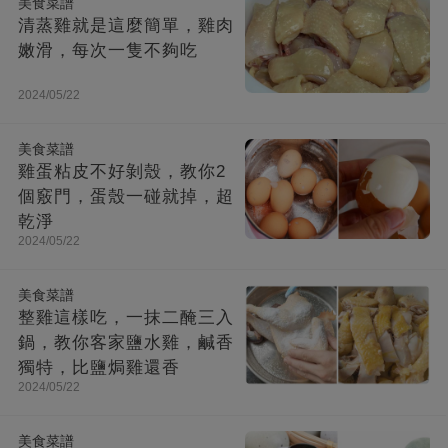
美食菜譜
清蒸雞就是這麼簡單，雞肉
嫩滑，每次一隻不夠吃
2024/05/22
美食菜譜
雞蛋粘皮不好剝殼，教你2
個竅門，蛋殼一碰就掉，超
乾淨
2024/05/22
美食菜譜
整雞這樣吃，一抹二醃三入
鍋，教你客家鹽水雞，鹹香
獨特，比鹽焗雞還香
2024/05/22
美食菜譜