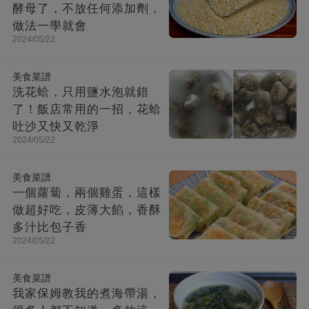
酵母了，不放任何添加劑，
做法一學就會
2024/05/22
美食菜譜
洗花蛤，只用鹽水泡就錯
了！飯店常用的一招，花蛤
吐沙又快又乾淨
2024/05/22
美食菜譜
一個蘿蔔，兩個雞蛋，這樣
做超好吃，皮薄大餡，香酥
多汁比包子香
2024/05/22
美食菜譜
我家保姆教我的煮海帶湯，