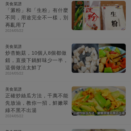
美食菜譜
「澱粉」和「生粉」有什麼
不同，用途完全不一樣，別
再亂用了
2024/05/22
美食菜譜
炒杏鮑菇，10個人8個都做
錯，直接下鍋鮮味少一半，
這個做法太鮮了
2024/05/22
美食菜譜
正確炒絲瓜方法，千萬不能
先放油，教你一招，鮮嫩翠
綠不黑不出湯
2024/05/22