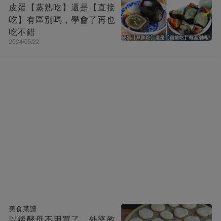
皮蛋【蒸熟吃】還是【直接
吃】有區別嗎，學會了再也
吃不錯
2024/05/22
美食菜譜
以後酵母不用買了，外婆教