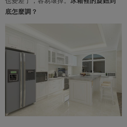
也變差了，容易壞掉。
冰箱裡的旋鈕到
底怎麼調？