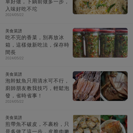
單好做，下鍋前做多一步，
入味好吃不坨
2024/05/22
美食菜譜
吃不完的香菜，別再放冰
箱，這樣做新吃法，保存時
間長
2024/05/22
美食菜譜
泡幹魷魚只用清水可不行，
廚師朋友教我技巧，輕鬆泡
發，省時省事！
2024/05/22
美食菜譜
煎帶魚不破皮，不裹粉，只
是多做了這一步，皮脆肉嫩