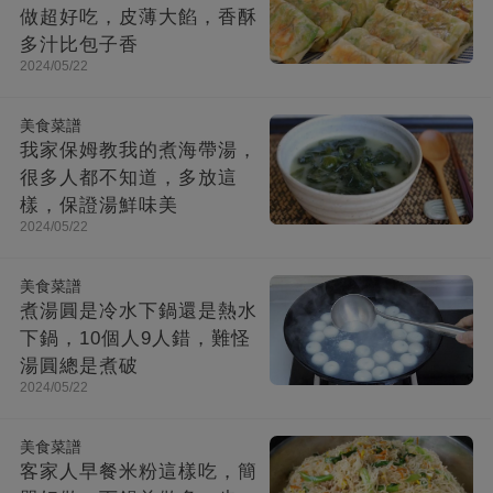
做超好吃，皮薄大餡，香酥
多汁比包子香
2024/05/22
美食菜譜
我家保姆教我的煮海帶湯，
很多人都不知道，多放這
樣，保證湯鮮味美
2024/05/22
美食菜譜
煮湯圓是冷水下鍋還是熱水
下鍋，10個人9人錯，難怪
湯圓總是煮破
2024/05/22
美食菜譜
客家人早餐米粉這樣吃，簡