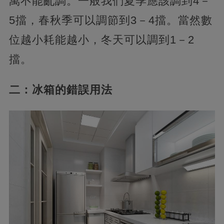
萬不能亂調。一般我們夏季應該調到4－
5擋，春秋季可以調節到3－4擋。當然數
位越小耗能越小，冬天可以調到1－2
擋。
二：冰箱的錯誤用法