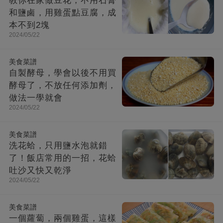
教你在家做豆花，不用石膏
和鹽鹵，用雞蛋點豆腐，成
本不到2塊
2024/05/22
美食菜譜
自製酵母，學會以後不用買
酵母了，不放任何添加劑，
做法一學就會
2024/05/22
美食菜譜
洗花蛤，只用鹽水泡就錯
了！飯店常用的一招，花蛤
吐沙又快又乾淨
2024/05/22
美食菜譜
一個蘿蔔，兩個雞蛋，這樣