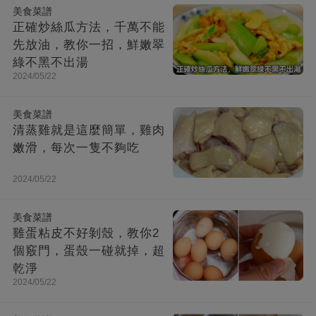
美食菜譜
正確炒絲瓜方法，千萬不能
先放油，教你一招，鮮嫩翠
綠不黑不出湯
2024/05/22
美食菜譜
清蒸雞就是這麼簡單，雞肉
嫩滑，每次一隻不夠吃
2024/05/22
美食菜譜
雞蛋粘皮不好剝殼，教你2
個竅門，蛋殼一碰就掉，超
乾淨
2024/05/22