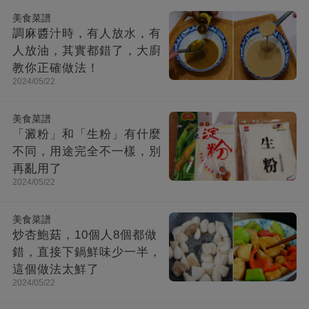
美食菜譜
調麻醬汁時，有人放水，有
人放油，其實都錯了，大廚
教你正確做法！
2024/05/22
美食菜譜
「澱粉」和「生粉」有什麼
不同，用途完全不一樣，別
再亂用了
2024/05/22
美食菜譜
炒杏鮑菇，10個人8個都做
錯，直接下鍋鮮味少一半，
這個做法太鮮了
2024/05/22