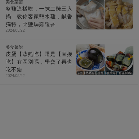
美食菜譜
整雞這樣吃，一抹二醃三入
鍋，教你客家鹽水雞，鹹香
獨特，比鹽焗雞還香
2024/05/22
美食菜譜
皮蛋【蒸熟吃】還是【直接
吃】有區別嗎，學會了再也
吃不錯
2024/05/22