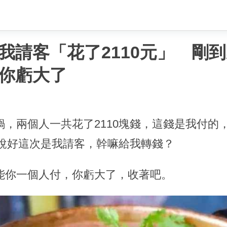
我請客「花了2110元」 剛
你虧大了
，兩個人一共花了2110塊錢，這錢是我付的
，說好這次是我請客，幹嘛給我轉錢？
能你一個人付，你虧大了，收著吧。