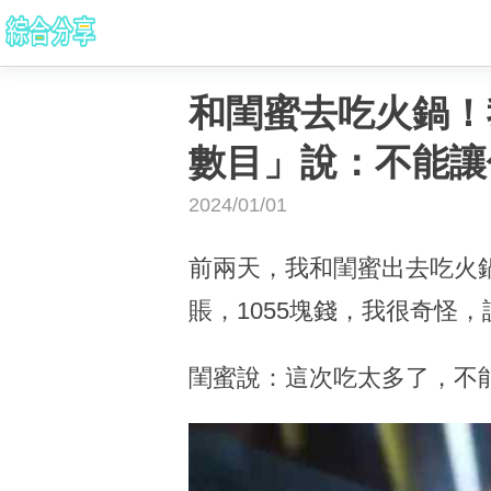
和閨蜜去吃火鍋！
數目」說：不能讓
2024/01/01
前兩天，我和閨蜜出去吃火鍋
賬，1055塊錢，我很奇怪
閨蜜說：這次吃太多了，不