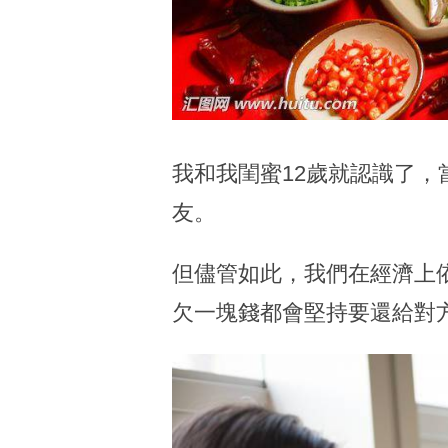
我和我閨蜜12歲就認識了
友。
但儘管如此，我們在經濟上依
欠一塊錢都會堅持要還給對