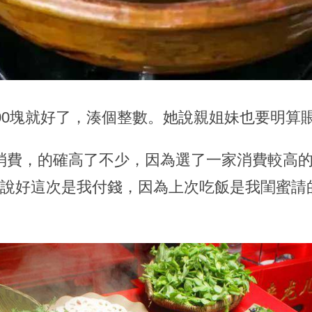
00塊就好了，湊個整數。她說親姐妹也要明算
消費，的確高了不少，因為選了一家消費較高
本說好這次是我付錢，因為上次吃飯是我閨蜜請