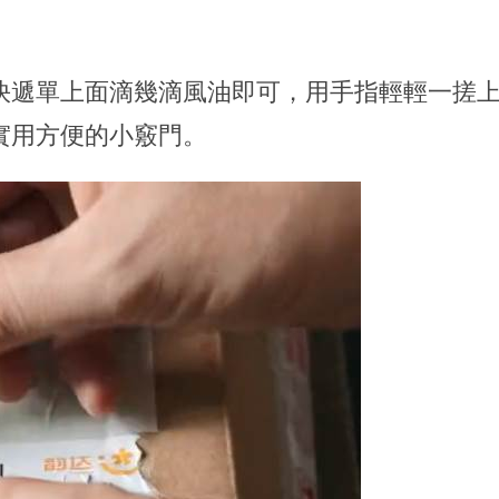
快遞單上面滴幾滴風油即可，用手指輕輕一搓
實用方便的小竅門。