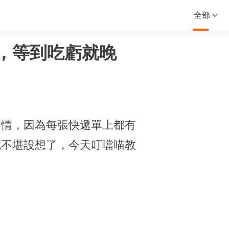
全部
，等到吃虧就晚
事情，因為每張快遞單上都有
就不堪設想了，今天叮噹喵教