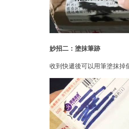
妙招二：塗抹筆跡
收到快遞後可以用筆塗抹掉