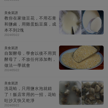
美食菜譜
教你在家做豆花，不用石膏
和鹽鹵，用雞蛋點豆腐，成
本不到2塊
2024/05/22
美食菜譜
自製酵母，學會以後不用買
酵母了，不放任何添加劑，
做法一學就會
2024/05/22
美食菜譜
洗花蛤，只用鹽水泡就錯
了！飯店常用的一招，花蛤
吐沙又快又乾淨
2024/05/22