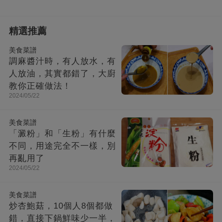
精選推薦
美食菜譜
調麻醬汁時，有人放水，有
人放油，其實都錯了，大廚
教你正確做法！
2024/05/22
美食菜譜
「澱粉」和「生粉」有什麼
不同，用途完全不一樣，別
再亂用了
2024/05/22
美食菜譜
炒杏鮑菇，10個人8個都做
錯，直接下鍋鮮味少一半，