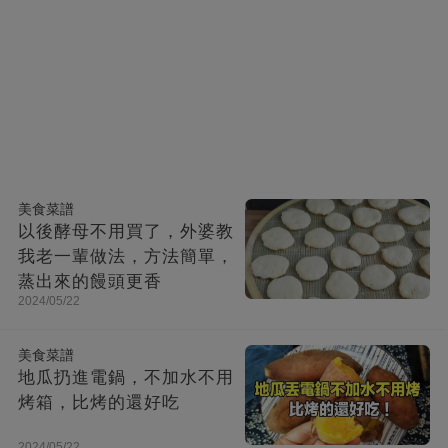
美食菜譜
以後酵母不用買了，外婆教
我老一輩做法，方法簡單，
蒸出來的饅頭更香
2024/05/22
美食菜譜
地瓜扔進電鍋，不加水不用
烤箱，比烤的還好吃
2024/05/22