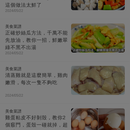
這個做法太鮮了
2024/05/22
美食菜譜
正確炒絲瓜方法，千萬不能
先放油，教你一招，鮮嫩翠
綠不黑不出湯
2024/05/22
美食菜譜
清蒸雞就是這麼簡單，雞肉
嫩滑，每次一隻不夠吃
2024/05/22
美食菜譜
雞蛋粘皮不好剝殼，教你2
個竅門，蛋殼一碰就掉，超