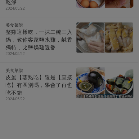
乾淨
2024/05/22
美食菜譜
整雞這樣吃，一抹二醃三入
鍋，教你客家鹽水雞，鹹香
獨特，比鹽焗雞還香
2024/05/22
美食菜譜
皮蛋【蒸熟吃】還是【直接
吃】有區別嗎，學會了再也
吃不錯
2024/05/22