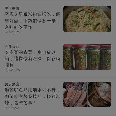
美食菜譜
客家人早餐米粉這樣吃，簡
單好做，下鍋前做多一步，
入味好吃不坨
2024/05/22
美食菜譜
吃不完的香菜，別再放冰
箱，這樣做新吃法，保存時
間長
2024/05/22
美食菜譜
泡幹魷魚只用清水可不行，
廚師朋友教我技巧，輕鬆泡
發，省時省事！
2024/05/22