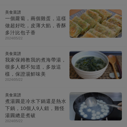
美食菜譜
一個蘿蔔，兩個雞蛋，這樣
做超好吃，皮薄大餡，香酥
多汁比包子香
2024/05/22
美食菜譜
我家保姆教我的煮海帶湯，
很多人都不知道，多放這
樣，保證湯鮮味美
2024/05/22
美食菜譜
煮湯圓是冷水下鍋還是熱水
下鍋，10個人9人錯，難怪
湯圓總是煮破
2024/05/22