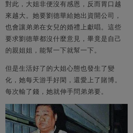
對此，大姐非便沒有感恩，反而胃口越
來越大。她要劉德華給她出資開公司，
也會讓弟弟在女兒的婚禮上獻唱。這些
要求劉德華都沒什麼意見，畢竟是自己
的親姐姐，能幫一下就幫一下。
但是生活好了的大姐心態也發生了變
化，她每天游手好閑，還愛上了賭博。
每次輸了錢，她就伸手問弟弟要。