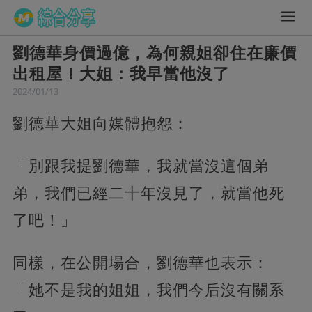
劉德華身價過億，為何親姐卻住在廉價
出租屋！大姐：我早當他沒了
2024/01/13
劉德華大姐向媒體抱怨：
「別跟我提劉德華，我就當沒這個弟
弟，我們已經二十年沒見了，就當他死
了吧！」
同樣，在公開場合，劉德華也表示：
「她不是我的姐姐，我們今后沒有關系