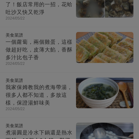
了！飯店常用的一招，花蛤
吐沙又快又乾淨
2024/05/22
美食菜譜
一個蘿蔔，兩個雞蛋，這樣
做超好吃，皮薄大餡，香酥
多汁比包子香
2024/05/22
美食菜譜
我家保姆教我的煮海帶湯，
很多人都不知道，多放這
樣，保證湯鮮味美
2024/05/22
美食菜譜
煮湯圓是冷水下鍋還是熱水