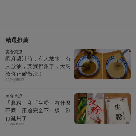
精選推薦
美食菜譜
調麻醬汁時，有人放水，有
人放油，其實都錯了，大廚
教你正確做法！
2024/05/22
美食菜譜
「澱粉」和「生粉」有什麼
不同，用途完全不一樣，別
再亂用了
2024/05/22