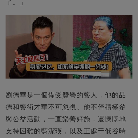
了。」
劉德華是一個備受贊譽的藝人，他的品
德和藝術才華不可忽視。他不僅積極參
與公益活動，一直樂善好施，還慷慨地
支持困難的藍潔瑛，以及正處于低谷時