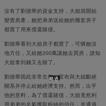
沒有了劉德華的資金支持，大姐就開始
變賣房產，她把弟弟送給她的幾套房子
都賣了用來償還賭債。
劉德華看到大姐房子都賣了，可憐她沒
地方住，又給她200萬讓她去買房，誰知
大姐拿到錢又去賭了。
劉德華因此非常生氣，宣布與大姐斷絕
略過
關系并停止給她經濟支持。然而，出乎
他的意料，為了償還賭債，大姐竟然利
用弟弟的名氣獲取粉絲的信任，并通過