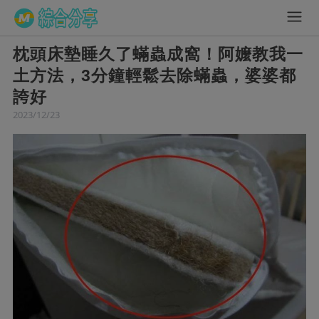
枕頭床墊睡久了蟎蟲成窩！阿嬤教我一
土方法，3分鐘輕鬆去除蟎蟲，婆婆都
誇好
2023/12/23