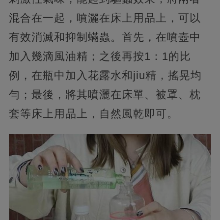
混合在一起，噴灑在床上用品上，可以
有效消滅和抑制蟎蟲。首先，在噴壺中
加入幾滴風油精；之後再按1：1的比
例，在瓶中加入花露水和jiu精，搖晃均
勻；最後，將其噴灑在床單、被罩、枕
套等床上用品上，自然風乾即可。