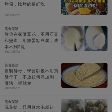
烤箱，比烤的還好吃
2024/05/22
美食菜譜
教你在家做豆花，不用石膏
和鹽鹵，用雞蛋點豆腐，成
本不到2塊
2024/05/22
美食菜譜
自製酵母，學會以後不用買
酵母了，不放任何添加劑，
做法一學就會
2024/05/22
美食菜譜
洗花蛤，只用鹽水泡就錯