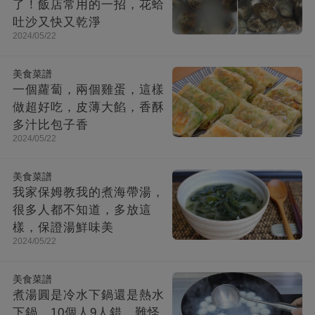
了！飯店常用的一招，花蛤
吐沙又快又乾淨
2024/05/22
美食菜譜
一個蘿蔔，兩個雞蛋，這樣
做超好吃，皮薄大餡，香酥
多汁比包子香
2024/05/22
美食菜譜
我家保姆教我的煮海帶湯，
很多人都不知道，多放這
樣，保證湯鮮味美
2024/05/22
美食菜譜
煮湯圓是冷水下鍋還是熱水
下鍋，10個人9人錯，難怪