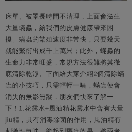
床單、被罩長時間不清理，上面會滋生
大量蟎蟲，給我們的皮膚健康帶來困
擾。蟎蟲的繁殖速度非常快，只要幾天
就能繁衍出成千上萬只；此外，蟎蟲的
生命力非常旺盛，常規方法很難將其徹
底清除乾淨。下面給大家介紹2個清除蟎
蟲的小技巧，只需輕輕一噴，蟎蟲便會
消失的無影無蹤，朋友們快來了解一
下！1.花露水+風油精花露水中含有大量
jiu精，具有消毒除菌的作用，風油精有
刺激性氣味，能起到驅蟲效果，將兩者