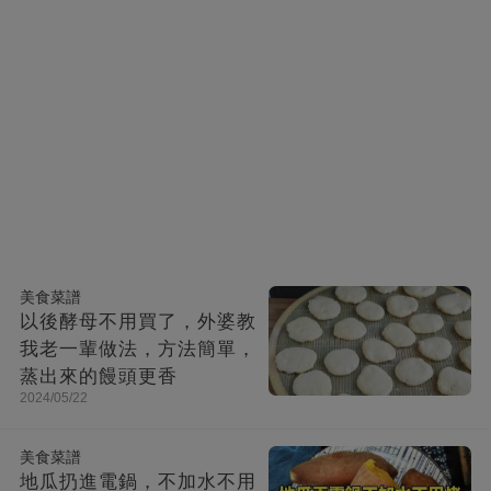
美食菜譜
以後酵母不用買了，外婆教
我老一輩做法，方法簡單，
蒸出來的饅頭更香
2024/05/22
美食菜譜
地瓜扔進電鍋，不加水不用