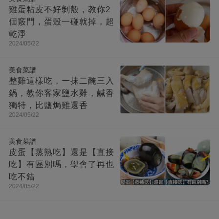
雞蛋粘皮不好剝殼，教你2
個竅門，蛋殼一碰就掉，超
乾淨
2024/05/22
美食菜譜
整雞這樣吃，一抹二醃三入
鍋，教你客家鹽水雞，鹹香
獨特，比鹽焗雞還香
2024/05/22
美食菜譜
皮蛋【蒸熟吃】還是【直接
吃】有區別嗎，學會了再也
吃不錯
2024/05/22