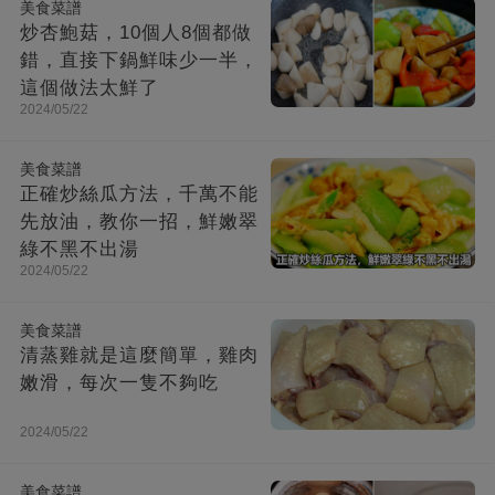
美食菜譜
炒杏鮑菇，10個人8個都做
錯，直接下鍋鮮味少一半，
這個做法太鮮了
2024/05/22
美食菜譜
正確炒絲瓜方法，千萬不能
先放油，教你一招，鮮嫩翠
綠不黑不出湯
2024/05/22
美食菜譜
清蒸雞就是這麼簡單，雞肉
嫩滑，每次一隻不夠吃
2024/05/22
美食菜譜