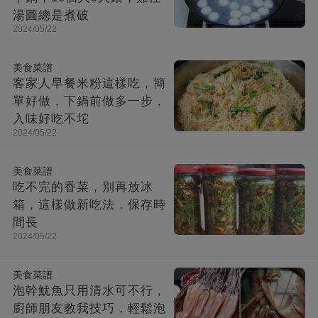
湯圓總是煮破
2024/05/22
美食菜譜
客家人早餐米粉這樣吃，簡
單好做，下鍋前做多一步，
入味好吃不坨
2024/05/22
美食菜譜
吃不完的香菜，別再放冰
箱，這樣做新吃法，保存時
間長
2024/05/22
美食菜譜
泡幹魷魚只用清水可不行，
廚師朋友教我技巧，輕鬆泡