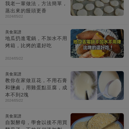
我老一輩做法，方法簡單，
蒸出來的饅頭更香
2024/05/22
美食菜譜
地瓜扔進電鍋，不加水不用
烤箱，比烤的還好吃
2024/05/22
美食菜譜
教你在家做豆花，不用石膏
和鹽鹵，用雞蛋點豆腐，成
本不到2塊
2024/05/22
美食菜譜
自製酵母，學會以後不用買