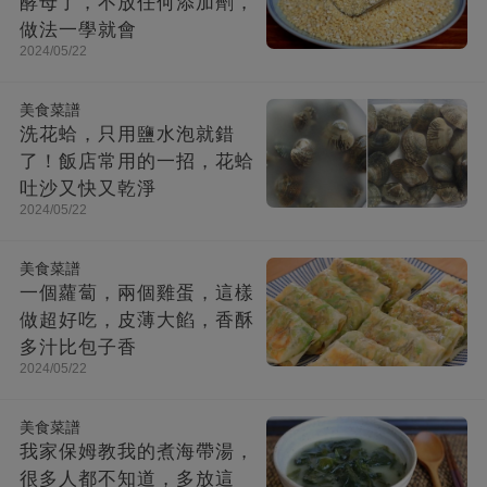
酵母了，不放任何添加劑，
做法一學就會
2024/05/22
美食菜譜
洗花蛤，只用鹽水泡就錯
了！飯店常用的一招，花蛤
吐沙又快又乾淨
2024/05/22
美食菜譜
一個蘿蔔，兩個雞蛋，這樣
做超好吃，皮薄大餡，香酥
多汁比包子香
2024/05/22
美食菜譜
我家保姆教我的煮海帶湯，
很多人都不知道，多放這