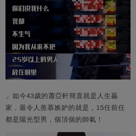
」如今43歲的蕭亞軒簡直就是人生贏
家，最令人羨慕嫉妒的就是，15任前任
都是陽光型男，個頂個的帥氣！