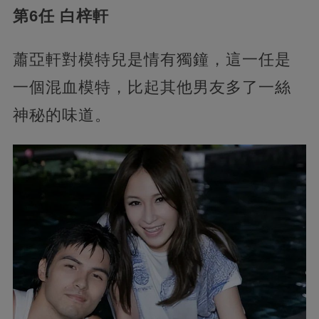
第6任 白梓軒
蕭亞軒對模特兒是情有獨鐘，這一任是
一個混血模特，比起其他男友多了一絲
神秘的味道。