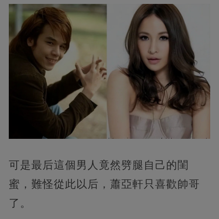
可是最后這個男人竟然劈腿自己的閨
蜜，難怪從此以后，蕭亞軒只喜歡帥哥
了。