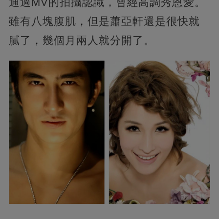
通過MV的拍攝認識，曾經高調秀恩愛。
雖有八塊腹肌，但是蕭亞軒還是很快就
膩了，幾個月兩人就分開了。