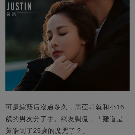
可是綜藝后沒過多久，蕭亞軒就和小16
歲的男友分了手。網友調侃，「難道是
黃皓到了25歲的魔咒了？」