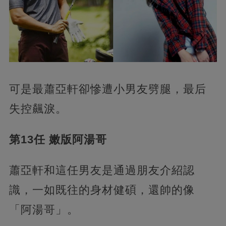
可是最蕭亞軒卻慘遭小男友劈腿，最后
失控飆淚。
第13任
嫩版阿湯哥
蕭亞軒和這任男友是通過朋友介紹認
識，一如既往的身材健碩，還帥的像
「阿湯哥」。