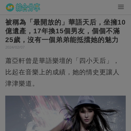
被稱為「最開放的」華語天后，坐擁10
億遺產，17年換15個男友，個個不滿
25歲，沒有一個弟弟能抵擋她的魅力
2024/02/07
蕭亞軒曾是華語樂壇的「四小天后」，
比起在音樂上的成績，她的情史更讓人
津津樂道。