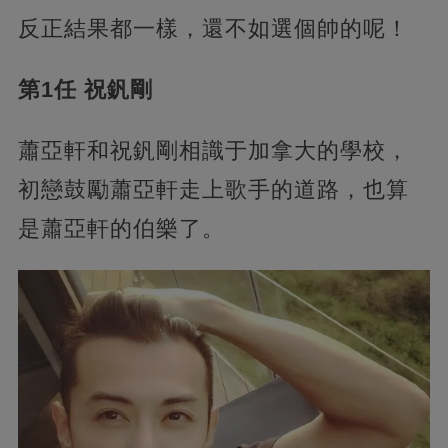
反正結果都一樣，還不如選個帥的呢！
第1任 祝釩剛
蕭亞軒和祝釩剛相識于加拿大的學校，
初戀鼓勵蕭亞軒走上歌手的道路，也算
是蕭亞軒的伯樂了。