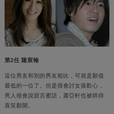
第2任 隆宸翰
這位男友和別的男友相比，可就是顏值
最低的一位了。但是很會討女孩歡心，
男人很會說甜言蜜語，蕭亞軒也被哄得
喜笑顏開。