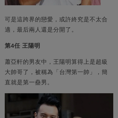
可是這跨界的戀愛，或許終究是不太合
適，最后兩人還是分開了。
第4任 王陽明
蕭亞軒的男友中，王陽明算得上是超級
大帥哥了，被稱為「台灣第一帥」，簡
直就是第一蠱男。