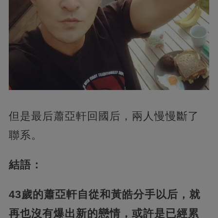
但是最后蕭亞軒回國后，兩人慢慢斷了
聯系。
結語：
43歲的蕭亞軒自從和黃皓分手以后，就
再也沒有爆出新的戀情，或許是已經累