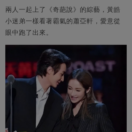
兩人一起上了《奇葩說》的綜藝，黃皓
小迷弟一樣看著霸氣的蕭亞軒，愛意從
眼中跑了出來。