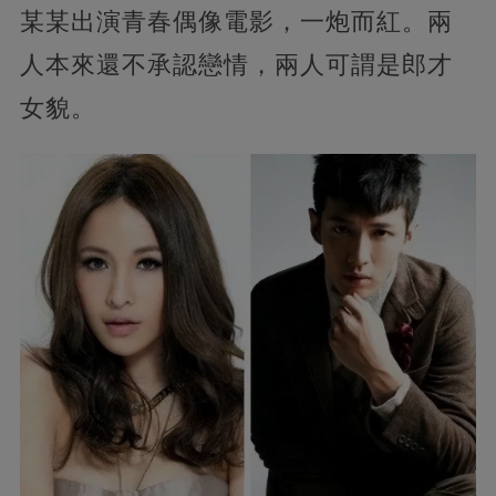
某某出演青春偶像電影，一炮而紅。兩
人本來還不承認戀情，兩人可謂是郎才
女貌。