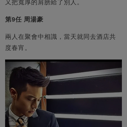
又把寬厚的肩膀給了別人。
第9任 周湯豪
兩人在聚會中相識，當天就同去酒店共
度春宵。