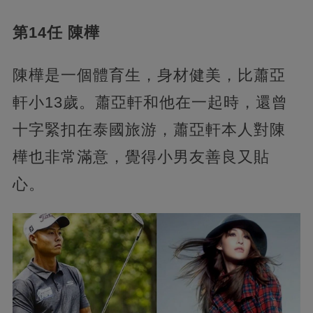
第14任 陳樺
陳樺是一個體育生，身材健美，比蕭亞
軒小13歲。蕭亞軒和他在一起時，還曾
十字緊扣在泰國旅游，蕭亞軒本人對陳
樺也非常滿意，覺得小男友善良又貼
心。