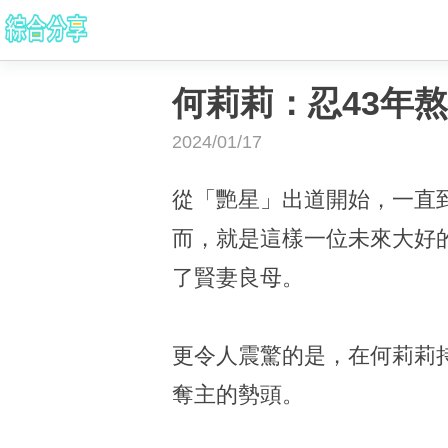
何莉莉：忍43年
2024/01/17
從「艷星」出道開始，一直
而，就是這樣一位未來大好
了賢妻良母。
更令人震驚的是，在何莉莉持
奪主的勢頭。