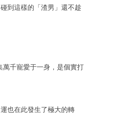
，碰到這樣的「渣男」還不趁
就集萬千寵愛于一身，是個實打
命運也在此發生了極大的轉