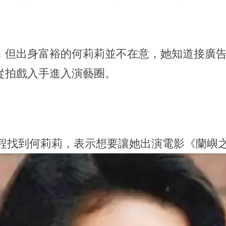
，但出身富裕的何莉莉並不在意，她知道接廣
從拍戲入手進入演藝圈。
專程找到何莉莉，表示想要讓她出演電影《蘭嶼