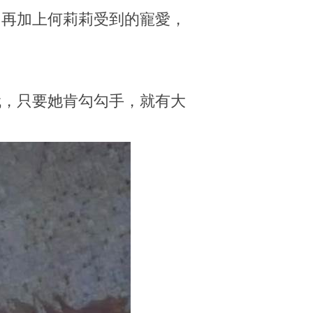
，再加上何莉莉受到的寵愛，
代，只要她肯勾勾手，就有大