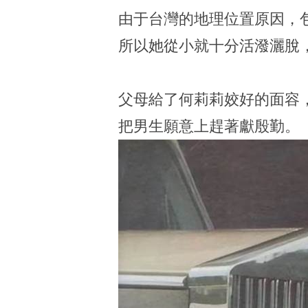
由于台灣的地理位置原因，
所以她從小就十分活潑灑脫
父母給了何莉莉姣好的面容
把男生願意上趕著獻殷勤。