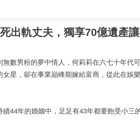
熬死出軌丈夫，獨享70億遺產
到無數男粉的夢中情人，何莉莉在六七十年代
的女星，卻在事業巔峰期嫁給富商，從此在娛
續44年的婚姻中，足足有43年都要飽受小三