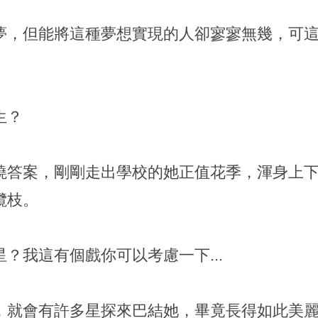
夢，但能將這種夢想實現的人卻寥寥無幾，可
生？
曉答案，剛剛走出學校的她正值花季，渾身上
欖枝。
？我這有個戲你可以考慮一下...
，就會有許多星探來巴結她，畢竟長得如此美