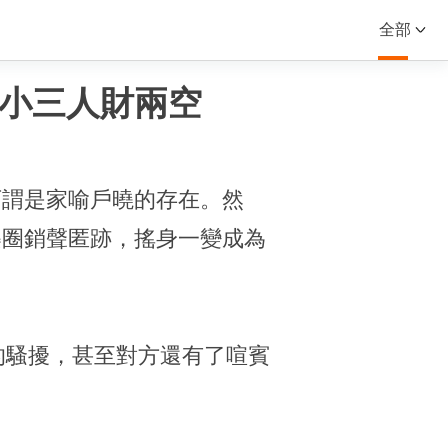
全部
讓小三人財兩空
可謂是家喻戶曉的存在。然
樂圈銷聲匿跡，搖身一變成為
的騷擾，甚至對方還有了喧賓