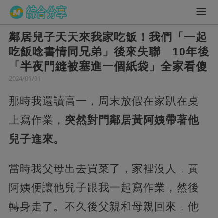
鄰居兒子天天來我家吃飯！我們「一起
吃飯唸書情同兄弟」後來失聯 10年後
「半夜門縫被塞進一個紙袋」全家看傻
2024/01/01
那時我還讀高一，周末放假在家趴在桌
上寫作業，
突然對門鄰居黃阿姨帶著他
兒子進來。
當時我父母出去買菜了，家裡沒人，黃
阿姨便讓他兒子跟我一起寫作業，然後
轉身走了。不久後父親和母親回來，他