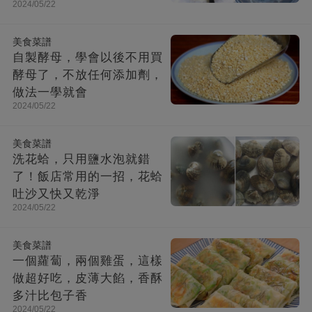
2024/05/22
美食菜譜
自製酵母，學會以後不用買
酵母了，不放任何添加劑，
做法一學就會
2024/05/22
美食菜譜
洗花蛤，只用鹽水泡就錯
了！飯店常用的一招，花蛤
吐沙又快又乾淨
2024/05/22
美食菜譜
一個蘿蔔，兩個雞蛋，這樣
做超好吃，皮薄大餡，香酥
多汁比包子香
2024/05/22