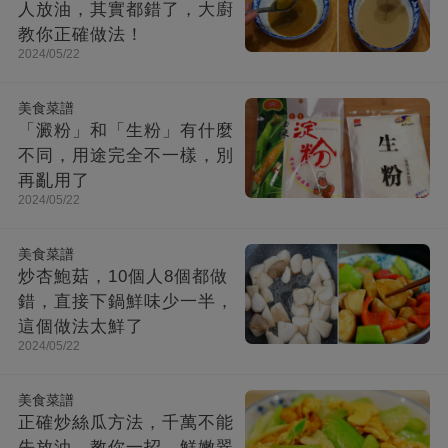
人放油，其實都錯了，大廚
教你正確做法！
2024/05/22
美食菜譜
「澱粉」和「生粉」有什麼
不同，用途完全不一樣，別
再亂用了
2024/05/22
美食菜譜
炒杏鮑菇，10個人8個都做
錯，直接下鍋鮮味少一半，
這個做法太鮮了
2024/05/22
美食菜譜
正確炒絲瓜方法，千萬不能
先放油，教你一招，鮮嫩翠