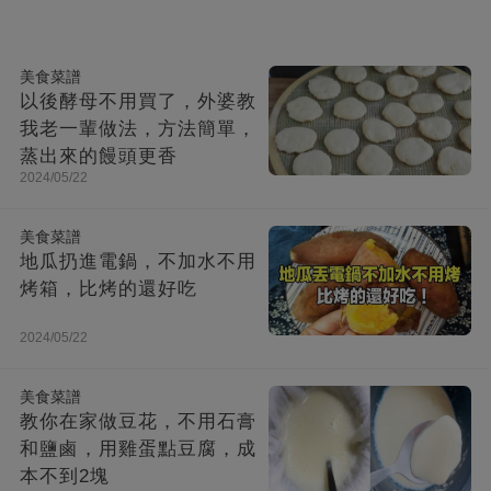
美食菜譜
以後酵母不用買了，外婆教
我老一輩做法，方法簡單，
蒸出來的饅頭更香
2024/05/22
美食菜譜
地瓜扔進電鍋，不加水不用
烤箱，比烤的還好吃
2024/05/22
美食菜譜
教你在家做豆花，不用石膏
和鹽鹵，用雞蛋點豆腐，成
本不到2塊