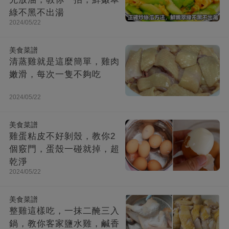
綠不黑不出湯
2024/05/22
美食菜譜
清蒸雞就是這麼簡單，雞肉
嫩滑，每次一隻不夠吃
2024/05/22
美食菜譜
雞蛋粘皮不好剝殼，教你2
個竅門，蛋殼一碰就掉，超
乾淨
2024/05/22
美食菜譜
整雞這樣吃，一抹二醃三入
鍋，教你客家鹽水雞，鹹香