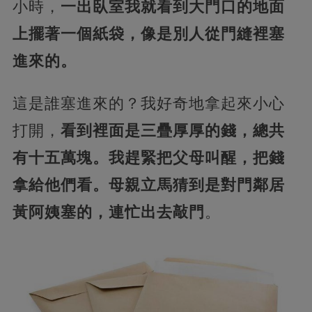
小時，
一出臥室我就看到大門口的地面
上擺著一個紙袋，像是別人從門縫裡塞
進來的。
這是誰塞進來的？我好奇地拿起來小心
打開，
看到裡面是三疊厚厚的錢，總共
有十五萬塊。我趕緊把父母叫醒，把錢
拿給他們看。母親立馬猜到是對門鄰居
黃阿姨塞的，連忙出去敲門
。