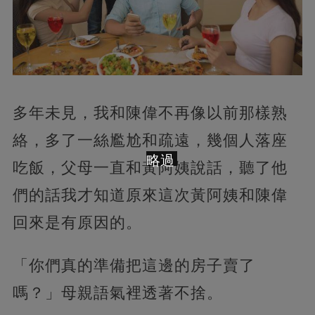
多年未見，我和陳偉不再像以前那樣熟
絡，多了一絲尷尬和疏遠，幾個人落座
略過
吃飯，父母一直和黃阿姨說話，聽了他
們的話我才知道原來這次黃阿姨和陳偉
回來是有原因的。
「你們真的準備把這邊的房子賣了
嗎？」母親語氣裡透著不捨。