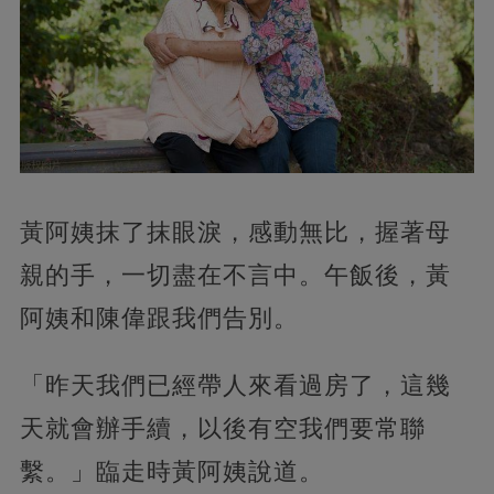
黃阿姨抹了抹眼淚，感動無比，握著母
親的手，一切盡在不言中。午飯後，黃
阿姨和陳偉跟我們告別。
「昨天我們已經帶人來看過房了，這幾
天就會辦手續，以後有空我們要常聯
繫。」臨走時黃阿姨說道。