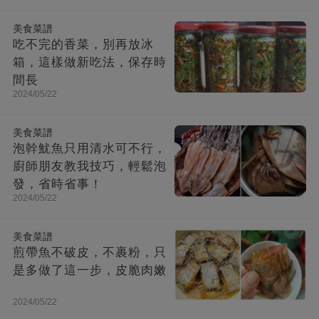
美食菜譜
吃不完的香菜，別再放冰
箱，這樣做新吃法，保存時
間長
2024/05/22
美食菜譜
泡幹魷魚只用清水可不行，
廚師朋友教我技巧，輕鬆泡
發，省時省事！
2024/05/22
美食菜譜
煎帶魚不破皮，不裹粉，只
是多做了這一步，皮脆肉嫩
2024/05/22