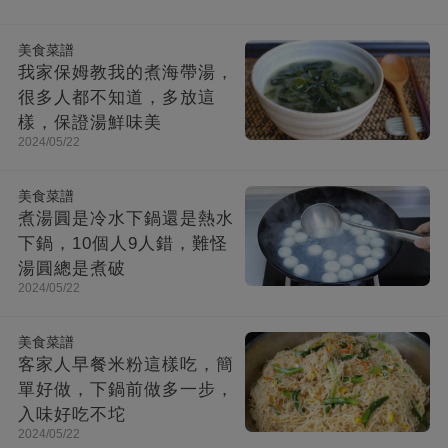
美食菜譜
我家保姆教我的煮海帶湯，
很多人都不知道，多放這
樣，保證湯鮮味美
2024/05/22
美食菜譜
煮湯圓是冷水下鍋還是熱水
下鍋，10個人9人錯，難怪
湯圓總是煮破
2024/05/22
美食菜譜
客家人早餐米粉這樣吃，簡
單好做，下鍋前做多一步，
入味好吃不坨
2024/05/22