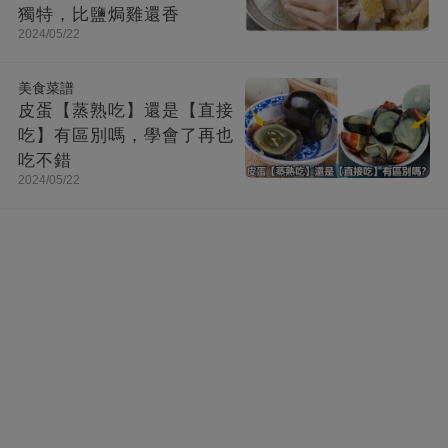
獨特，比鹽焗雞還香
2024/05/22
美食菜譜
皮蛋【蒸熟吃】還是【直接
吃】有區別嗎，學會了再也
吃不錯
2024/05/22