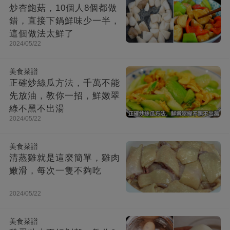
炒杏鮑菇，10個人8個都做
錯，直接下鍋鮮味少一半，
這個做法太鮮了
2024/05/22
美食菜譜
正確炒絲瓜方法，千萬不能
先放油，教你一招，鮮嫩翠
綠不黑不出湯
2024/05/22
美食菜譜
清蒸雞就是這麼簡單，雞肉
嫩滑，每次一隻不夠吃
2024/05/22
美食菜譜