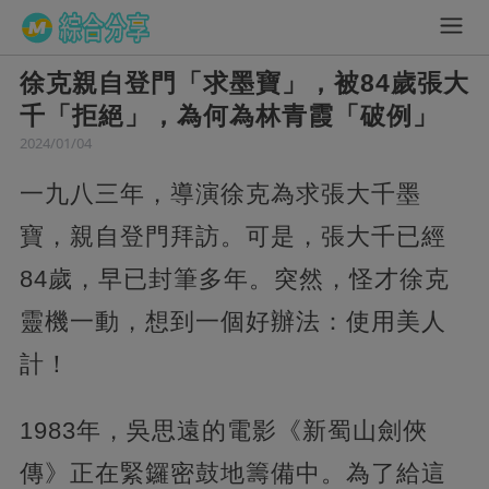
徐克親自登門「求墨寶」，被84歲張大
千「拒絕」，為何為林青霞「破例」
2024/01/04
一九八三年，導演徐克為求張大千墨
寶，親自登門拜訪。可是，張大千已經
84歲，早已封筆多年。突然，怪才徐克
靈機一動，想到一個好辦法：使用美人
計！
1983年，吳思遠的電影《新蜀山劍俠
傳》正在緊鑼密鼓地籌備中。為了給這