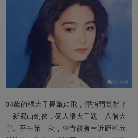
84歲的張大千握筆如飛，彈指間寫就了
「新蜀山劍俠，蜀人張大千題」八個大
字。平生第一次，林青霞有幸近距離欣