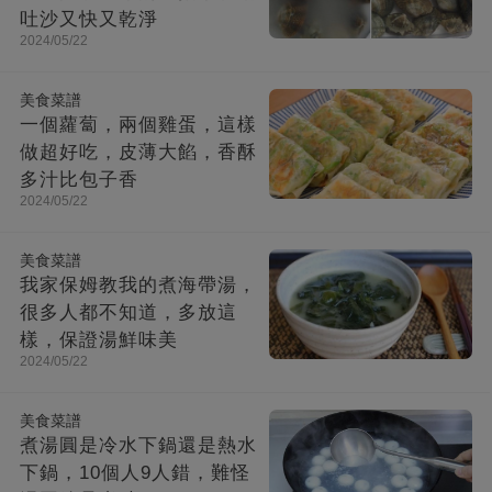
吐沙又快又乾淨
2024/05/22
美食菜譜
一個蘿蔔，兩個雞蛋，這樣
做超好吃，皮薄大餡，香酥
多汁比包子香
2024/05/22
美食菜譜
我家保姆教我的煮海帶湯，
很多人都不知道，多放這
樣，保證湯鮮味美
2024/05/22
美食菜譜
煮湯圓是冷水下鍋還是熱水
下鍋，10個人9人錯，難怪