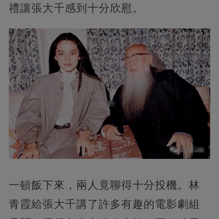
禮讓張大千感到十分欣慰。
一頓飯下來，兩人竟聊得十分投機。林
青霞給張大千講了許多有趣的電影劇組