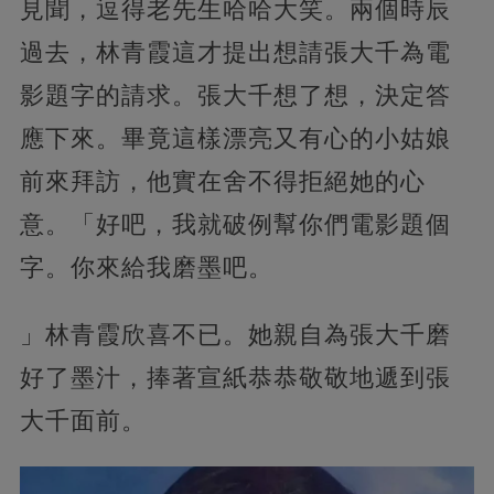
見聞，逗得老先生哈哈大笑。兩個時辰
過去，林青霞這才提出想請張大千為電
影題字的請求。張大千想了想，決定答
應下來。畢竟這樣漂亮又有心的小姑娘
前來拜訪，他實在舍不得拒絕她的心
意。「好吧，我就破例幫你們電影題個
字。你來給我磨墨吧。
」林青霞欣喜不已。她親自為張大千磨
好了墨汁，捧著宣紙恭恭敬敬地遞到張
大千面前。