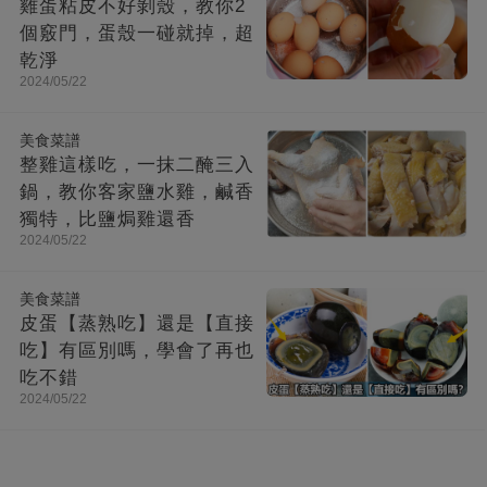
雞蛋粘皮不好剝殼，教你2
個竅門，蛋殼一碰就掉，超
乾淨
2024/05/22
美食菜譜
整雞這樣吃，一抹二醃三入
鍋，教你客家鹽水雞，鹹香
獨特，比鹽焗雞還香
2024/05/22
美食菜譜
皮蛋【蒸熟吃】還是【直接
吃】有區別嗎，學會了再也
吃不錯
2024/05/22