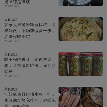
湯圓總是煮破
2024/05/22
美食菜譜
客家人早餐米粉這樣吃，簡
單好做，下鍋前做多一步，
入味好吃不坨
2024/05/22
美食菜譜
吃不完的香菜，別再放冰
箱，這樣做新吃法，保存時
間長
2024/05/22
美食菜譜
泡幹魷魚只用清水可不行，
廚師朋友教我技巧，輕鬆泡
發，省時省事！