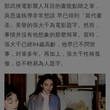
部武俠電影襲人耳目的畫龍點睛之筆，
吳思遠執導非常想請 早已得到「當代畫
圣」美譽的張大千為電影題字。然而，
事情并沒有他想象的那麼簡單。當時，
張大千已經84歲高齡，他早已不問世
事，封筆多年。再加上，張大千性格孤
傲，從不輕易為人題字。