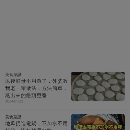
美食菜譜
以後酵母不用買了，外婆教
我老一輩做法，方法簡單，
蒸出來的饅頭更香
2024/05/22
美食菜譜
地瓜扔進電鍋，不加水不用