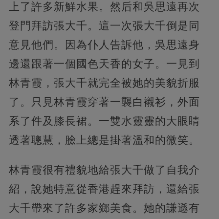
上了許多新鮮水果。然后和吳思遠再次
登門拜訪張大千。這一次張大千倒是同
意見他們。因為仆人告訴他，吳思遠身
邊還跟著一個國色天香的女子。一見到
林青霞，張大千就完全被她的美貌折服
了。只見林青霞穿著一襲白襯衫，外面
系了件及膝長裙。一雙水靈靈的大眼睛
透著聰慧，臉上總是掛著溫和的微笑。
林青霞很有禮貌地給張大千做了自我介
紹，說她特意從香港趕來拜訪，還給張
大千帶來了許多家鄉美食。她的謙遜有