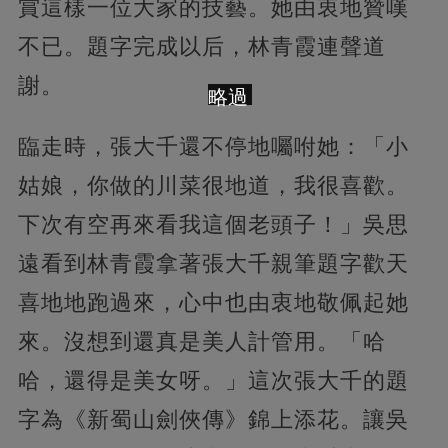
賞這樣一位大家的技藝。她由衷地贊嘆
不已。題字完成以后，林青霞連聲道
謝。
略過
臨走時，張大千還不停地囑咐她：「小
姑娘，你做的川菜很地道，我很喜歡。
下次有空再來看我這個老頭子！」吳思
遠看到林青霞拿著張大千親筆題字歡天
喜地地跑過來，心中也由衷地敬佩起她
來。沒想到還真是美人計管用。「哈
哈，還得是美女呀。」這次張大千的題
字為《新蜀山劍俠傳》錦上添花。讓吳