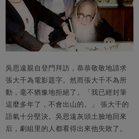
吳思遠親自登門拜訪，恭恭敬敬地請求
張大千為電影題字。然而張大千不為所
動，毫不猶豫地拒絕了。「我已經封筆
這麼多年了，不會出山的。」 張大千的
語氣十分堅決。吳思遠灰頭土臉地回來
后，劇組里的人都看得出來他失敗了。