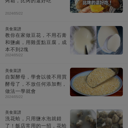
烤箱，比烤的還好吃
2024/05/22
美食菜譜
教你在家做豆花，不用石膏
和鹽鹵，用雞蛋點豆腐，成
本不到2塊
2024/05/22
美食菜譜
自製酵母，學會以後不用買
酵母了，不放任何添加劑，
做法一學就會
2024/05/22
美食菜譜
洗花蛤，只用鹽水泡就錯
了！飯店常用的一招，花蛤