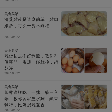
2024/05/22
美食菜譜
清蒸雞就是這麼簡單，雞肉
嫩滑，每次一隻不夠吃
2024/05/22
美食菜譜
雞蛋粘皮不好剝殼，教你2
個竅門，蛋殼一碰就掉，超
乾淨
2024/05/22
美食菜譜
整雞這樣吃，一抹二醃三入
鍋，教你客家鹽水雞，鹹香
獨特，比鹽焗雞還香
2024/05/22