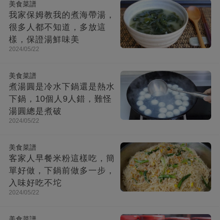
美食菜譜
我家保姆教我的煮海帶湯，
很多人都不知道，多放這
樣，保證湯鮮味美
2024/05/22
美食菜譜
煮湯圓是冷水下鍋還是熱水
下鍋，10個人9人錯，難怪
湯圓總是煮破
2024/05/22
美食菜譜
客家人早餐米粉這樣吃，簡
單好做，下鍋前做多一步，
入味好吃不坨
2024/05/22
美食菜譜