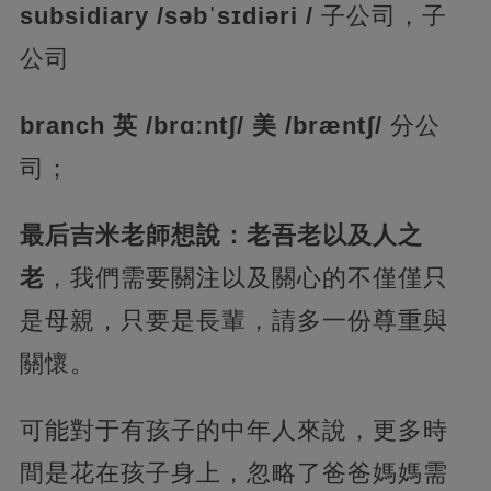
subsidiary /səbˈsɪdiəri /
子公司，子
公司
branch 英 /brɑːntʃ/ 美 /bræntʃ/
分公
司；
最后吉米老師想說：老吾老以及人之
老
，我們需要關注以及關心的不僅僅只
是母親，只要是長輩，請多一份尊重與
關懷。
可能對于有孩子的中年人來說，更多時
間是花在孩子身上，忽略了爸爸媽媽需