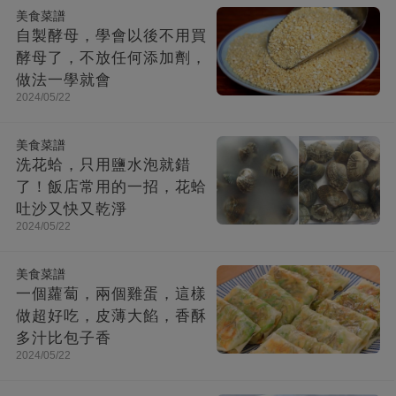
美食菜譜
自製酵母，學會以後不用買
酵母了，不放任何添加劑，
做法一學就會
2024/05/22
美食菜譜
洗花蛤，只用鹽水泡就錯
了！飯店常用的一招，花蛤
吐沙又快又乾淨
2024/05/22
美食菜譜
一個蘿蔔，兩個雞蛋，這樣
做超好吃，皮薄大餡，香酥
多汁比包子香
2024/05/22