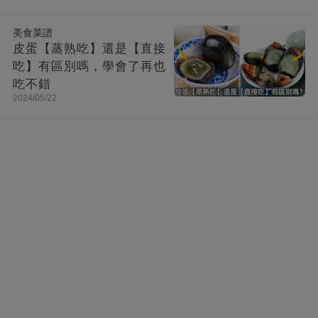
美食菜譜
皮蛋【蒸熟吃】還是【直接
吃】有區別嗎，學會了再也
吃不錯
2024/05/22