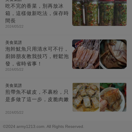
吃不完的香菜，別再放冰
箱，這樣做新吃法，保存時
間長
2024/05/22
美食菜譜
泡幹魷魚只用清水可不行，
廚師朋友教我技巧，輕鬆泡
發，省時省事！
2024/05/22
美食菜譜
煎帶魚不破皮，不裹粉，只
是多做了這一步，皮脆肉嫩
2024/05/22
©2024 army1213.com. All Rights Reserved.