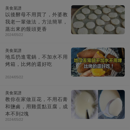
美食菜譜
以後酵母不用買了，外婆教
我老一輩做法，方法簡單，
蒸出來的饅頭更香
2024/05/22
美食菜譜
地瓜扔進電鍋，不加水不用
烤箱，比烤的還好吃
2024/05/22
美食菜譜
教你在家做豆花，不用石膏
和鹽鹵，用雞蛋點豆腐，成
本不到2塊
2024/05/22