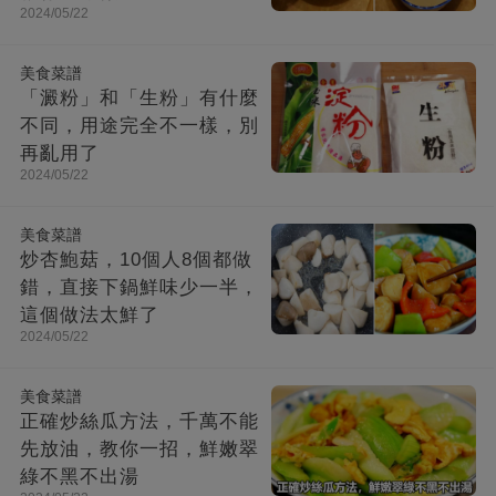
2024/05/22
美食菜譜
「澱粉」和「生粉」有什麼
不同，用途完全不一樣，別
再亂用了
2024/05/22
美食菜譜
炒杏鮑菇，10個人8個都做
錯，直接下鍋鮮味少一半，
這個做法太鮮了
2024/05/22
美食菜譜
正確炒絲瓜方法，千萬不能
先放油，教你一招，鮮嫩翠
綠不黑不出湯