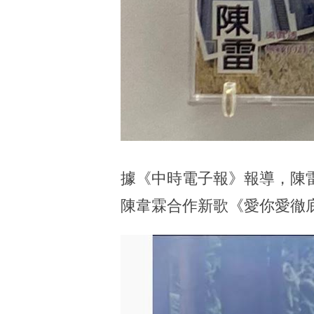
據《中時電子報》報導，陳
陳韋霖合作新歌《愛你愛徹