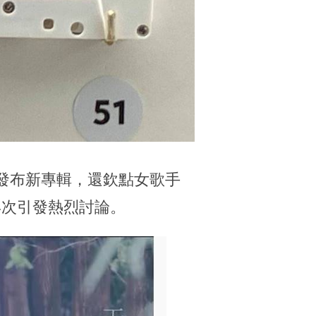
發布新專輯，還欽點女歌手
再次引發熱烈討論。