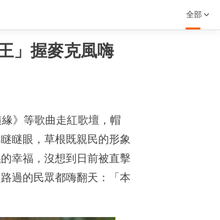
全部
天王」握麥克風嗨
隨緣》等歌曲走紅歌壇，帽
牌瞇瞇眼，草根既親民的形象
孫的幸福，沒想到日前被直擊
讓路過的民眾都嗨翻天：「本