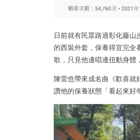
日前就有民眾路過彰化藤山
的西裝外套，保養得宜完全
歌，只見他邊唱邊扭動身體
陳雷也帶來成名曲《歡喜就好
讚他的保養狀態「看起來好