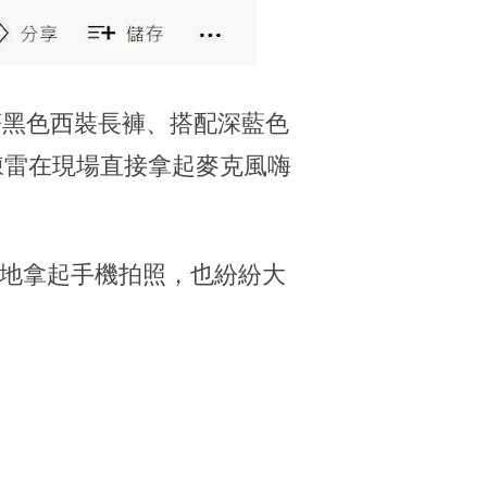
著黑色西裝長褲、搭配深藍色
陳雷在現場直接拿起麥克風嗨
躍地拿起手機拍照，也紛紛大