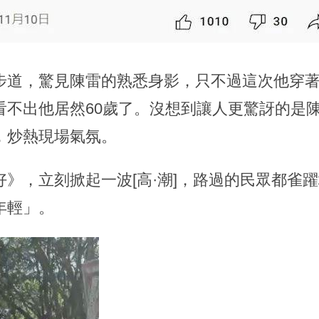
步道，驚見陳雷的熟悉身影，只不過這次他穿
看不出他居然60歲了。沒想到讓人更驚訝的是
，炒熱現場氣氛。
》，立刻掀起一波[高·潮]，路過的民眾都雀
年輕」。