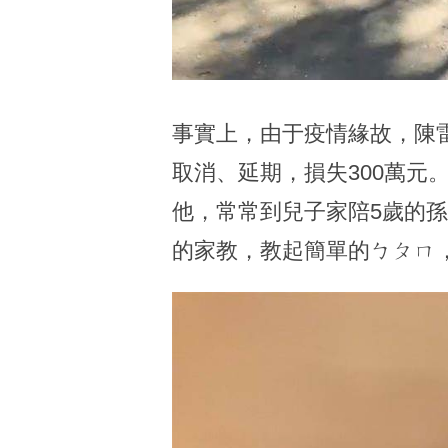
事實上，由于疫情緣故，陳
取消、延期，損失300萬
他，常常到兒子家陪5歲的
的家教，教起簡單的ㄅㄆㄇ