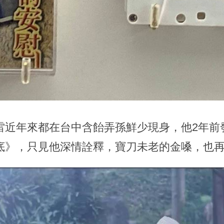
雷近年來都在台中含飴弄孫鮮少現身，他2年前
底》，只見他深情詮釋，寶刀未老的金嗓，也