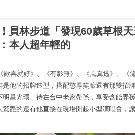
！員林步道「發現60歲草根
：本人超年輕的
以《歡喜就好》、《有影無》、《風真透》、《
鞋是他的招牌造型，搭配憨厚笑臉還有那雙招
下明星光環、待在台中老家帶孫，享受含飴弄
人驚艷的還有他直接在現場開起小型演唱會，