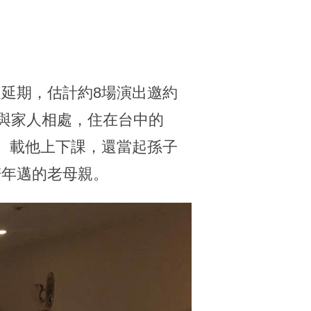
延期，估計約8場演出邀約
間與家人相處，住在台中的
、載他上下課，還當起孫子
陪年邁的老母親。