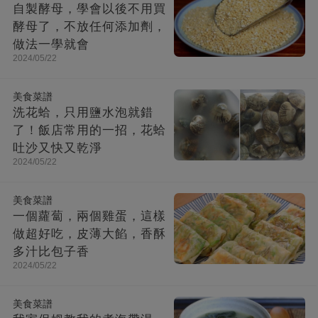
自製酵母，學會以後不用買
酵母了，不放任何添加劑，
做法一學就會
2024/05/22
美食菜譜
洗花蛤，只用鹽水泡就錯
了！飯店常用的一招，花蛤
吐沙又快又乾淨
2024/05/22
美食菜譜
一個蘿蔔，兩個雞蛋，這樣
做超好吃，皮薄大餡，香酥
多汁比包子香
2024/05/22
美食菜譜