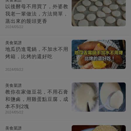
美食菜譜
以後酵母不用買了，外婆教
我老一輩做法，方法簡單，
蒸出來的饅頭更香
2024/05/22
美食菜譜
地瓜扔進電鍋，不加水不用
烤箱，比烤的還好吃
2024/05/22
美食菜譜
教你在家做豆花，不用石膏
和鹽鹵，用雞蛋點豆腐，成
本不到2塊
2024/05/22
美食菜譜