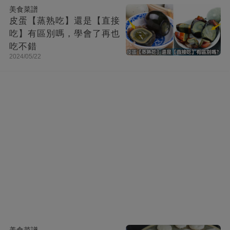
美食菜譜
皮蛋【蒸熟吃】還是【直接
吃】有區別嗎，學會了再也
吃不錯
2024/05/22