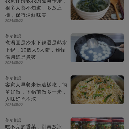
我家保姆教我的煮海帶湯，
很多人都不知道，多放這
樣，保證湯鮮味美
2024/05/22
美食菜譜
煮湯圓是冷水下鍋還是熱水
下鍋，10個人9人錯，難怪
湯圓總是煮破
2024/05/22
美食菜譜
客家人早餐米粉這樣吃，簡
單好做，下鍋前做多一步，
入味好吃不坨
2024/05/22
美食菜譜
吃不完的香菜，別再放冰