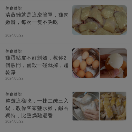
美食菜譜
清蒸雞就是這麼簡單，雞肉
嫩滑，每次一隻不夠吃
2024/05/22
美食菜譜
雞蛋粘皮不好剝殼，教你2
個竅門，蛋殼一碰就掉，超
乾淨
2024/05/22
美食菜譜
整雞這樣吃，一抹二醃三入
鍋，教你客家鹽水雞，鹹香
獨特，比鹽焗雞還香
2024/05/22