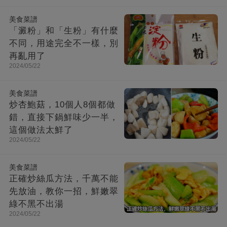
美食菜譜
「澱粉」和「生粉」有什麼
不同，用途完全不一樣，別
再亂用了
2024/05/22
美食菜譜
炒杏鮑菇，10個人8個都做
錯，直接下鍋鮮味少一半，
這個做法太鮮了
2024/05/22
美食菜譜
正確炒絲瓜方法，千萬不能
先放油，教你一招，鮮嫩翠
綠不黑不出湯
2024/05/22