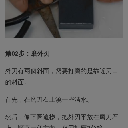
第02步：磨
外刃
外刃
有
兩個斜面
，
需要打磨的是靠近刃口
的斜面。
首先，在
磨刀石上澆
一些清
水
。
然后，像下圖這樣，把
外刃
平放在
磨刀石