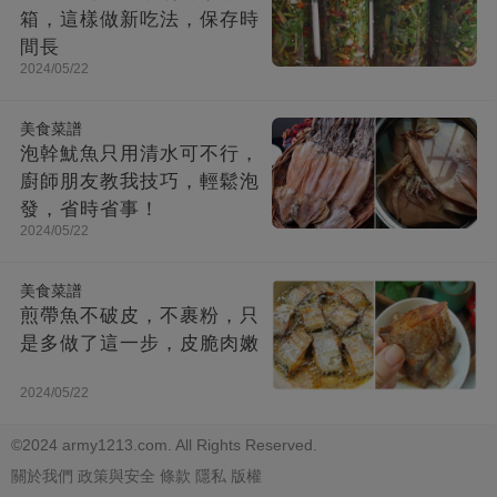
箱，這樣做新吃法，保存時
間長
2024/05/22
美食菜譜
泡幹魷魚只用清水可不行，
廚師朋友教我技巧，輕鬆泡
發，省時省事！
2024/05/22
美食菜譜
煎帶魚不破皮，不裹粉，只
是多做了這一步，皮脆肉嫩
2024/05/22
©2024 army1213.com. All Rights Reserved.
關於我們
政策與安全
條款
隱私
版權