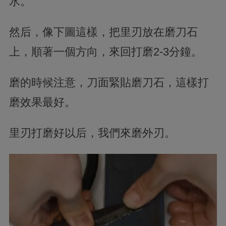
水。
然后，像下圖這樣，把
里刃
放在磨刀石
上，順著一個方向，來回打磨2-3分鐘。
磨的時候
注意，
刀面
緊貼磨刀石，這樣打
磨效果最好。
里刃
打磨好以后，我們來磨外刃。