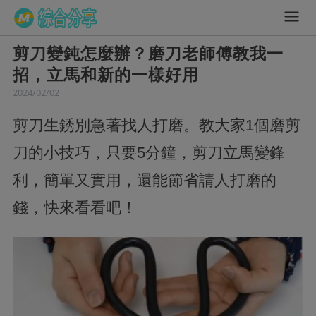
剪刀變鈍怎麼辦？磨刀老師傅教我一
招，立馬和新的一樣好用
2024/02/02
剪刀生銹別急著找人打磨。教大家1個磨剪
刀的小技巧，只要5分鐘，剪刀立馬變鋒
利，簡單又實用，還能節省請人打磨的
錢，快來看看吧！