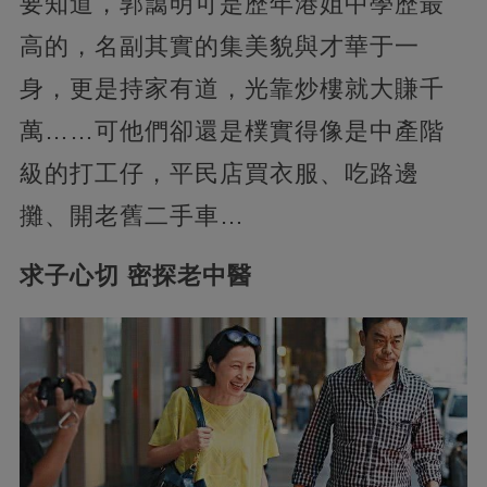
要知道，郭藹明可是歷年港姐中學歷最
高的，名副其實的集美貌與才華于一
身，更是持家有道，光靠炒樓就大賺千
萬……可他們卻還是樸實得像是中產階
級的打工仔，平民店買衣服、吃路邊
攤、開老舊二手車…
求子心切 密探老中醫