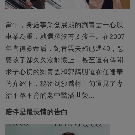
當年，身處事業發展期的劉青雲一心以
事業為重，就選擇沒有要孩子。在2007
年喜得影帝后，劉青雲夫婦已過40，想
要孩子卻久久沒能懷上，甚至還有傳聞
求子心切的劉青雲和郭藹明還在任達華
的介紹下，秘密到沙嘴柯士甸道見了專
治不孕不育的老中醫潘世榮...
陪伴是最長情的告白