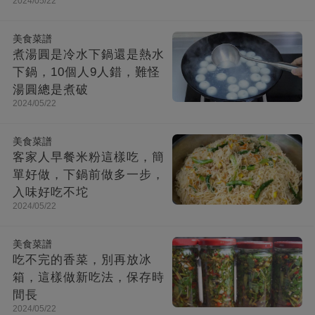
2024/05/22
美食菜譜
煮湯圓是冷水下鍋還是熱水
下鍋，10個人9人錯，難怪
湯圓總是煮破
2024/05/22
美食菜譜
客家人早餐米粉這樣吃，簡
單好做，下鍋前做多一步，
入味好吃不坨
2024/05/22
美食菜譜
吃不完的香菜，別再放冰
箱，這樣做新吃法，保存時
間長
2024/05/22