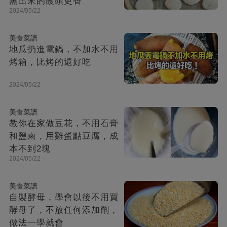
蒸出來的饅頭更香
2024/05/22
美食菜譜
地瓜扔進電鍋，不加水不用
烤箱，比烤的還好吃
2024/05/22
美食菜譜
教你在家做豆花，不用石膏
和鹽鹵，用雞蛋點豆腐，成
本不到2塊
2024/05/22
美食菜譜
自製酵母，學會以後不用買
酵母了，不放任何添加劑，
做法一學就會