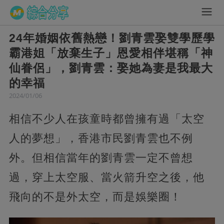
24年婚姻依舊熱戀！劉青雲娶雙學歷學
霸港姐「放棄生子」恩愛相伴堪稱「神
仙眷侶」，劉青雲：娶她為妻是我最大
的幸福
2024/01/06
相信不少人在孩童時都曾擁有過「太空
人的夢想」，香港市民劉青雲也不例
外。但相信當年的劉青雲一定不曾想
過，穿上太空服、當火箭升空之後，他
飛向的不是外太空，而是娛樂圈！