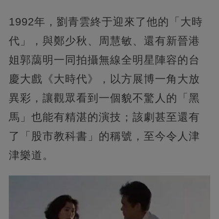
1992年，劉青雲終于迎來了他的「大時
代」，與鄭少秋、周慧敏、還有新晉港
姐郭藹明一同拍攝無線全明星陣容的台
慶大戲《大時代》，以方展博一角大放
異彩，讓觀眾看到一個貌不驚人的「黑
馬」也能有精湛的演技；該劇甚至還有
了「股市教科書」的稱號，至今令人津
津樂道。