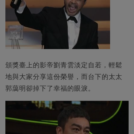
頒獎臺上的影帝劉青雲淡定自若，輕鬆
地與大家分享這份榮譽，而台下的太太
郭藹明卻掉下了幸福的眼淚。