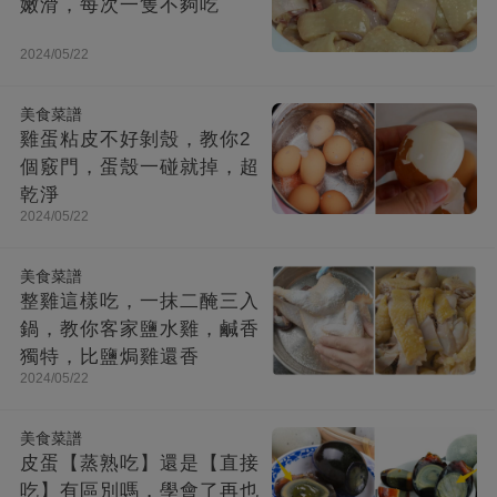
嫩滑，每次一隻不夠吃
2024/05/22
美食菜譜
雞蛋粘皮不好剝殼，教你2
個竅門，蛋殼一碰就掉，超
乾淨
2024/05/22
美食菜譜
整雞這樣吃，一抹二醃三入
鍋，教你客家鹽水雞，鹹香
獨特，比鹽焗雞還香
2024/05/22
美食菜譜
皮蛋【蒸熟吃】還是【直接
吃】有區別嗎，學會了再也