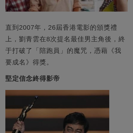
直到2007年，26屆香港電影的頒獎禮
上，劉青雲在8次提名最佳男主角後，終
于打破了「陪跑員」的魔咒，憑藉《我
要成名》得獎。
堅定信念終得影帝