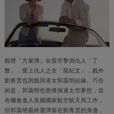
戲裡「方展博」在股市擊倒仇人「丁
蟹」，愛上仇人之女「龍紀文」，戲外
劉青雲也因戲與港女郭藹明結緣。巧合
的是，郭藹明也曾懷揣過太空夢想，並
有機會進入美國國家航空航天局工作，
但郭藹明最終選擇留在劉青雲的身邊，