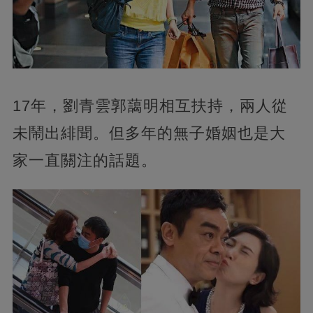
17年，劉青雲郭藹明相互扶持，兩人從
未鬧出緋聞。但多年的無子婚姻也是大
家一直關注的話題。