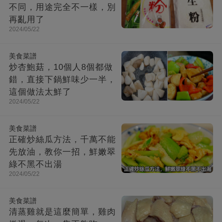
不同，用途完全不一樣，別
再亂用了
2024/05/22
美食菜譜
炒杏鮑菇，10個人8個都做
錯，直接下鍋鮮味少一半，
這個做法太鮮了
2024/05/22
美食菜譜
正確炒絲瓜方法，千萬不能
先放油，教你一招，鮮嫩翠
綠不黑不出湯
2024/05/22
美食菜譜
清蒸雞就是這麼簡單，雞肉