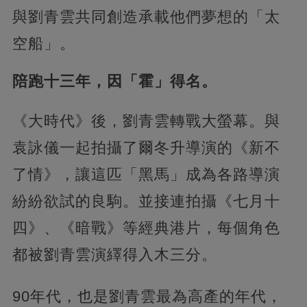
與劉青雲共同創造承載他們夢想的「太
空船」。
陪跑十三年，因「霍」得名。
《大時代》後，劉青雲轉戰大螢幕。與
袁詠儀一起拍攝了爾冬升導演的《新不
了情》，讓這匹「黑馬」成為各路導演
紛紛欲試的良駒。並接連拍攝《七月十
四》、《暗戰》等經典港片，每個角色
都被劉青雲演繹得入木三分。
90年代，也是劉青雲最為高產的年代，