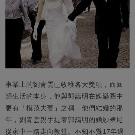
事業上的劉青雲已收穫各大獎項，而回
歸生活的本身，他與郭藹明在娛樂圈中
更有「模范夫妻」之稱，他們結婚的那
年，劉青雲親手提著郭藹明的婚紗裙尾
從家中一路走向教堂。不知不覺17年過