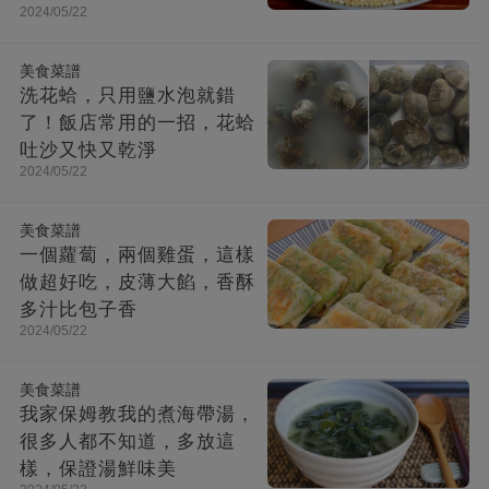
2024/05/22
美食菜譜
洗花蛤，只用鹽水泡就錯
了！飯店常用的一招，花蛤
吐沙又快又乾淨
2024/05/22
美食菜譜
一個蘿蔔，兩個雞蛋，這樣
做超好吃，皮薄大餡，香酥
多汁比包子香
2024/05/22
美食菜譜
我家保姆教我的煮海帶湯，
很多人都不知道，多放這
樣，保證湯鮮味美