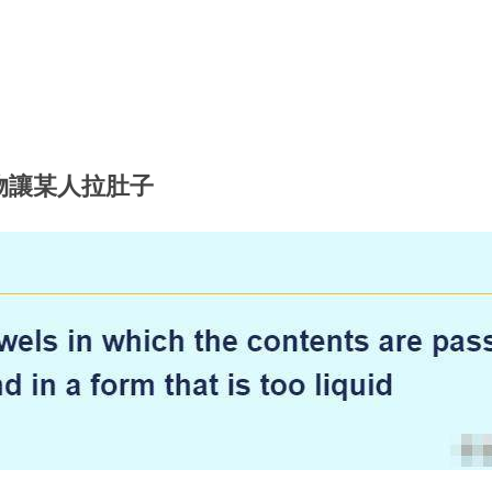
 = 某物讓某人拉肚子