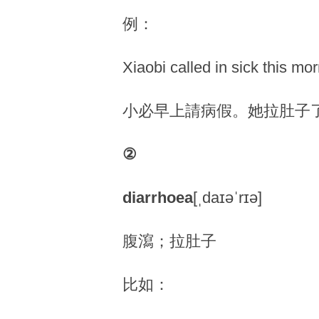
例：
Xiaobi called in sick this mo
小必早上請病假。她拉肚子
②
diarrhoea
[ˌdaɪəˈrɪə]
腹瀉；拉肚子
比如：