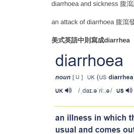
diarrhoea and sickness 
an attack of diarrhoea 腹
美式英語中則寫成diarrhea