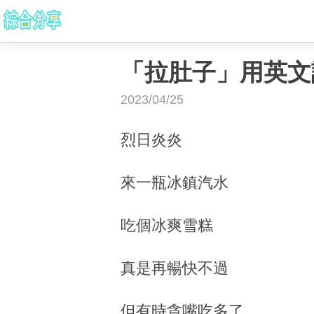
「拉肚子」用英文
2023/04/25
烈日炎炎
來一瓶冰鎮汽水
吃個冰爽雪糕
真是再暢快不過
但有時貪嘴吃多了