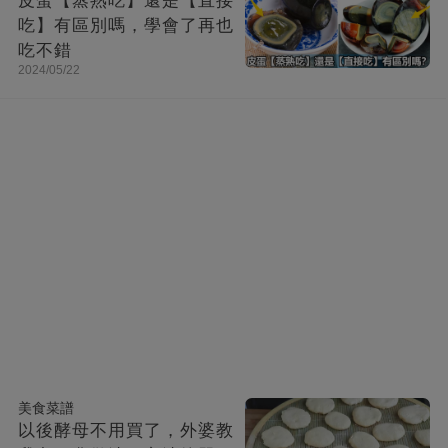
皮蛋【蒸熟吃】還是【直接
吃】有區別嗎，學會了再也
吃不錯
2024/05/22
美食菜譜
以後酵母不用買了，外婆教