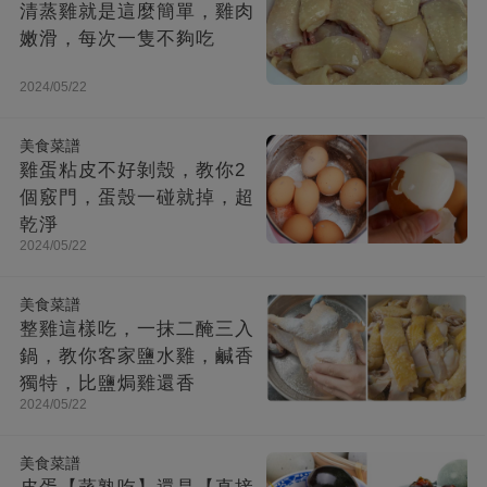
清蒸雞就是這麼簡單，雞肉
嫩滑，每次一隻不夠吃
2024/05/22
美食菜譜
雞蛋粘皮不好剝殼，教你2
個竅門，蛋殼一碰就掉，超
乾淨
2024/05/22
美食菜譜
整雞這樣吃，一抹二醃三入
鍋，教你客家鹽水雞，鹹香
獨特，比鹽焗雞還香
2024/05/22
美食菜譜