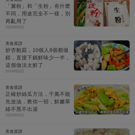
「澱粉」和「生粉」有什麼
不同，用途完全不一樣，別
再亂用了
2024/05/22
美食菜譜
炒杏鮑菇，10個人8個都做
錯，直接下鍋鮮味少一半，
這個做法太鮮了
2024/05/22
美食菜譜
正確炒絲瓜方法，千萬不能
先放油，教你一招，鮮嫩翠
綠不黑不出湯
2024/05/22
美食菜譜