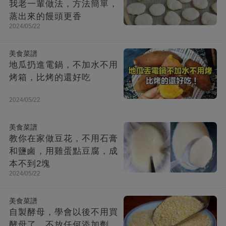
我老一輩做法，方法簡單，
蒸出來的饅頭更香
2024/05/22
美食菜譜
地瓜扔進電鍋，不加水不用
烤箱，比烤的還好吃
2024/05/22
美食菜譜
教你在家做豆花，不用石膏
和鹽鹵，用雞蛋點豆腐，成
本不到2塊
2024/05/22
美食菜譜
自製酵母，學會以後不用買
酵母了，不放任何添加劑，