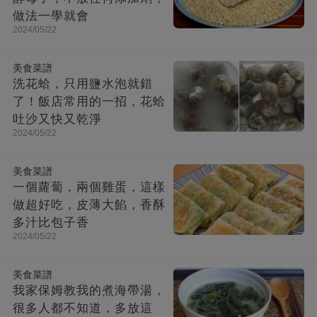
做法一學就會
2024/05/22
美食菜譜
洗花蛤，只用鹽水泡就錯
了！飯店常用的一招，花蛤
吐沙又快又乾淨
2024/05/22
美食菜譜
一個蘿蔔，兩個雞蛋，這樣
做超好吃，皮薄大餡，香酥
多汁比包子香
2024/05/22
美食菜譜
我家保姆教我的煮海帶湯，
很多人都不知道，多放這