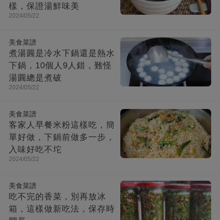
樣，保證湯鮮味美
2024/05/22
美食菜譜
煮湯圓是冷水下鍋還是熱水
下鍋，10個人9人錯，難怪
湯圓總是煮破
2024/05/22
美食菜譜
客家人早餐米粉這樣吃，簡
單好做，下鍋前做多一步，
入味好吃不坨
2024/05/22
美食菜譜
吃不完的香菜，別再放冰
箱，這樣做新吃法，保存時