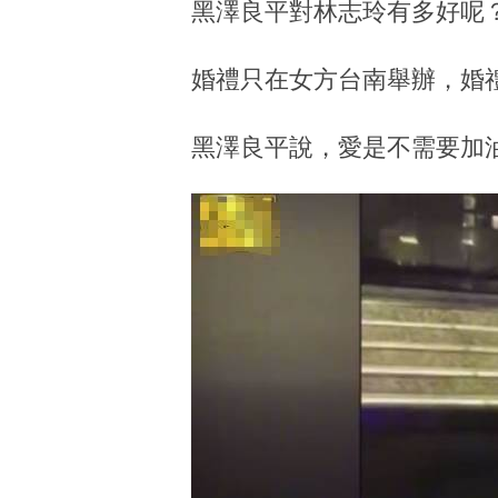
黑澤良平對林志玲有多好呢
婚禮只在女方台南舉辦，婚禮
黑澤良平說，愛是不需要加