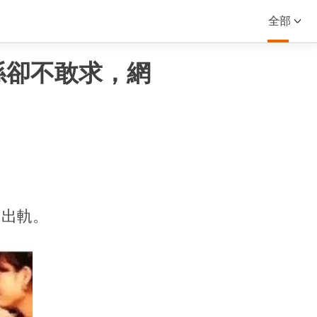
全部
孫卻不敢求，網
了出軌。