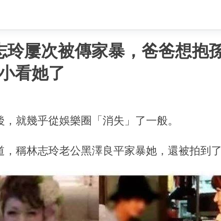
志玲屢次被傳家暴，爸爸想抱
小看她了
後，就幾乎從娛樂圈「消失」了一般。
道，稱林志玲老公黑澤良平家暴她，還被拍到