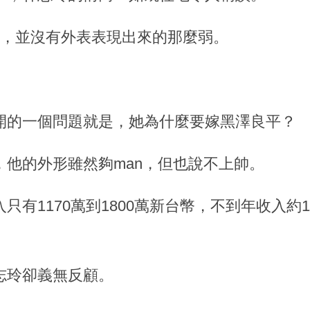
實，並沒有外表表現出來的那麼弱。
開的一個問題就是，她為什麼要嫁黑澤良平？
他的外形雖然夠man，但也說不上帥。
只有1170萬到1800萬新台幣，不到年收入約
志玲卻義無反顧。