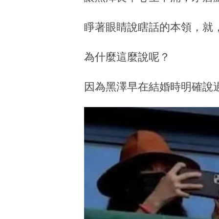
睜著眼睛說瞎話的本領，就
為什麼這麼說呢？
因為黑澤早在結婚時明確說