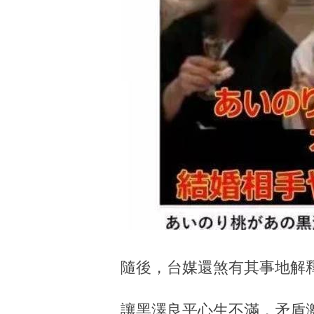
隨後，台媒還煞有其事地解
讓黑澤良平心生不滿，矛盾