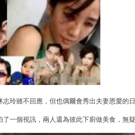
林志玲雖不回應，但也偶爾會秀出夫妻恩愛的
拍了一個視訊，兩人還為彼此下廚做美食，無