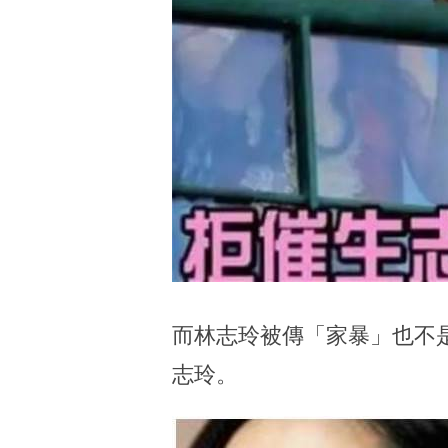
而林志玲被傳「家暴」也不
志玲。