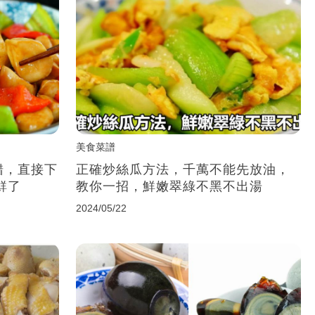
美食菜譜
錯，直接下
正確炒絲瓜方法，千萬不能先放油，
鮮了
教你一招，鮮嫩翠綠不黑不出湯
2024/05/22