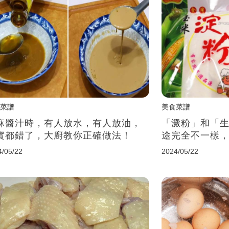
菜譜
美食菜譜
麻醬汁時，有人放水，有人放油，
「澱粉」和「
實都錯了，大廚教你正確做法！
途完全不一樣
4/05/22
2024/05/22