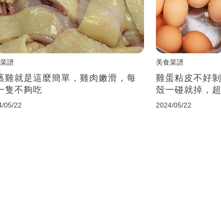
菜譜
美食菜譜
蒸雞就是這麼簡單，雞肉嫩滑，每
雞蛋粘皮不好剝
一隻不夠吃
殼一碰就掉，
4/05/22
2024/05/22