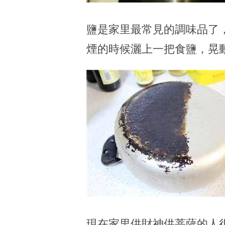
鹽是家里最常見的調味品了
煙的時候灑上一把食鹽，晃
現在家里供財神供菩薩的人