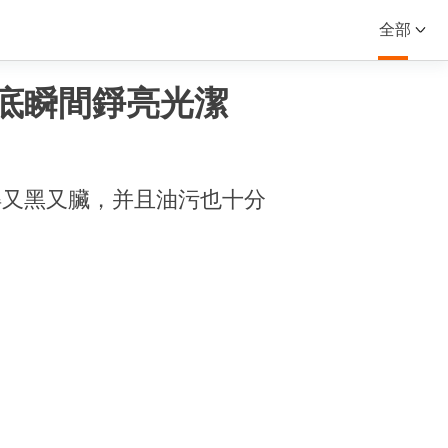
全部
底瞬間錚亮光潔
得又黑又臟，并且油污也十分