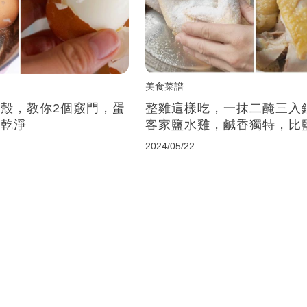
美食菜譜
殼，教你2個竅門，蛋
整雞這樣吃，一抹二醃三入
超乾淨
客家鹽水雞，鹹香獨特，比
香
2024/05/22