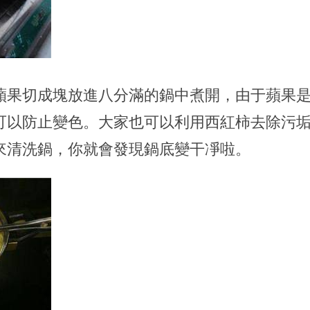
蘋果切成塊放進八分滿的鍋中煮開，由于蘋果
可以防止變色。大家也可以利用西紅柿去除污
來清洗鍋，你就會發現鍋底變干凈啦。