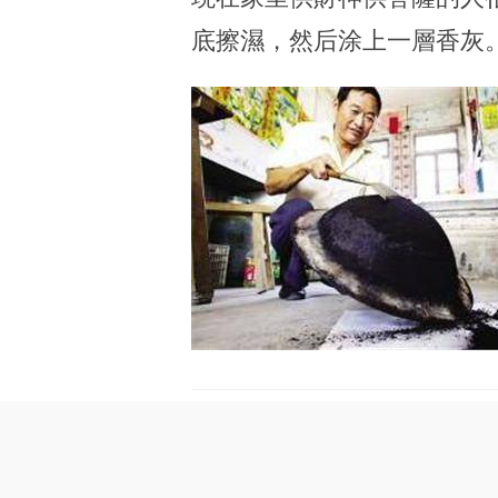
底擦濕，然后涂上一層香灰