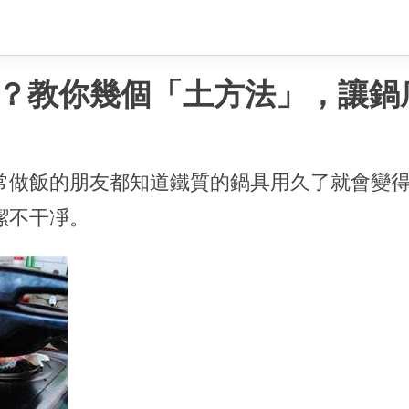
？教你幾個「土方法」，讓鍋
常做飯的朋友都知道鐵質的鍋具用久了就會變
潔不干凈。