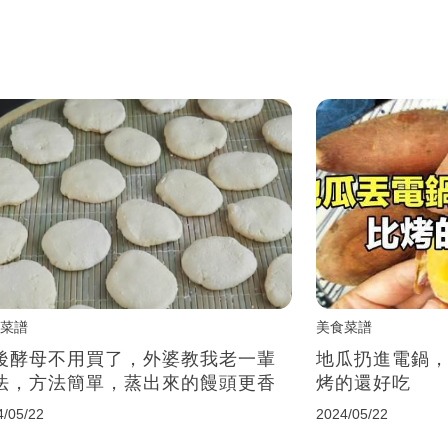
菜譜
美食菜譜
後酵母不用買了，外婆教我老一輩
地瓜扔進電鍋
法，方法簡單，蒸出來的饅頭更香
烤的還好吃
4/05/22
2024/05/22