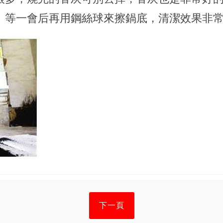
。等一會后再用鋼絲球來擦鍋底，清潔效果非
下一頁