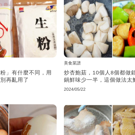
美食菜譜
生粉」有什麼不同，用
炒杏鮑菇，10個人8個都做
，別再亂用了
鍋鮮味少一半，這個做法太
2024/05/22