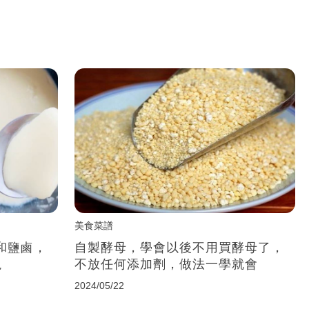
美食菜譜
和鹽鹵，
自製酵母，學會以後不用買酵母了，
塊
不放任何添加劑，做法一學就會
2024/05/22