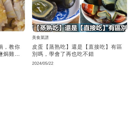
美食菜譜
鍋，教你
皮蛋【蒸熟吃】還是【直接吃】有區
鹽焗雞還
別嗎，學會了再也吃不錯
2024/05/22