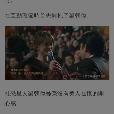
咐。
在互動環節時首先擁抱了梁朝偉。
社恐星人梁朝偉絲毫沒有美人在懷的開
心感。