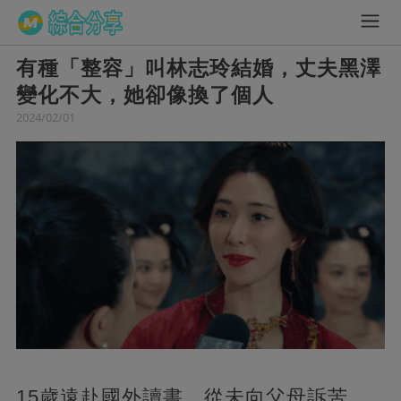
有種「整容」叫林志玲結婚，丈夫黑澤
變化不大，她卻像換了個人
2024/02/01
15歲遠赴國外讀書，從未向父母訴苦。