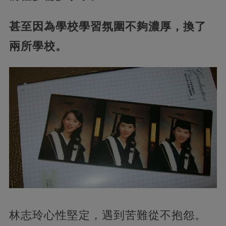
甚至因為學校學習氛圍不夠濃厚，換了
兩所學校。
林志玲心性堅定，遇到苦難從不抱怨。