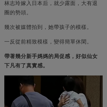
林志玲嫁入日本后，就少露面，大有退
圈的勢頭。
幾次被媒體拍到，她帶孩子的模樣。
一反從前精致模樣，變得簡單休閑。
帶著幾分新手媽媽的局促感，好似仙女
下凡有了真實感。