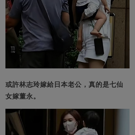
或許林志玲嫁給日本老公，真的是七仙
女嫁董永。