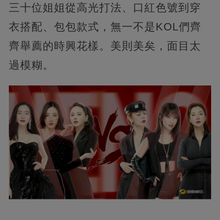
三十位姐姐從高光打法、口紅色號到穿
衣搭配、包包款式，無一不是KOL們齊
齊舉薦的時興花樣。美則美矣，面目太
過模糊。