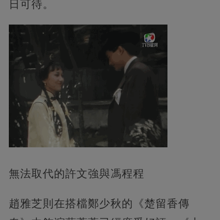
日可待。
無法取代的許文強與馮程程
趙雅芝則在搭檔鄭少秋的《楚留香傳