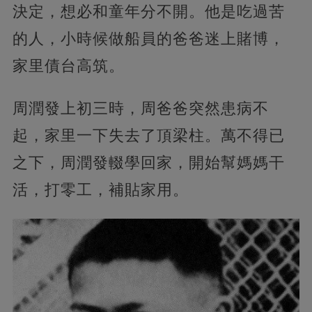
決定，想必和童年分不開。他是吃過苦
的人，小時候做船員的爸爸迷上賭博，
家里債台高筑。
周潤發上初三時，周爸爸突然患病不
起，家里一下失去了頂梁柱。萬不得已
之下，周潤發輟學回家，開始幫媽媽干
活，打零工，補貼家用。