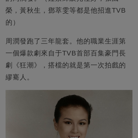
榮，黃秋生，鄧萃雯等都是他招進TVB
的）
周潤發跑了三年龍套。他的職業生涯第
一個爆款劇來自于TVB首部百集豪門長
劇《狂潮》，搭檔的就是第一次拍戲的
繆騫人。