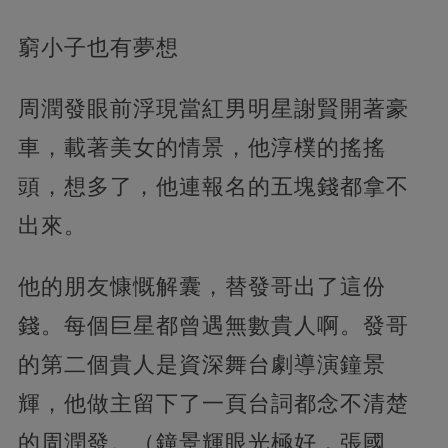
窮小子也有夢想
周潤發眼前浮現當紅男明星謝賢開著豪
車，載著美女的情景，他淳樸的搖搖
頭，想多了，他連報名的五塊錢都拿不
出來。
他的朋友慷慨解囊，替發哥出了這份
錢。每個巨星都曾遇無數貴人啊。發哥
的第二個貴人是資深舞台劇導演鐘景
輝，他做主留下了一頁台詞都念不清楚
的周潤發。（鐘景輝眼光極好，張國