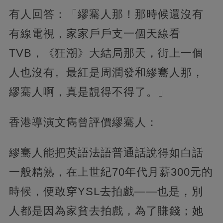
有人回答：「繆騫人那！那時候還沒有
有線電視，家家戶戶支一個天線看
TVB，《狂潮》大結局那天，街上一個
人也沒有。最紅是周潤發和繆騫人那，
繆騫人啊，真是靚得不得了。」
香港導演文雋曾評價繆騫人：
繆騫人能把英語法語普通話說得如白話
一般精熟，在上世紀70年代月薪300元的
時候，便敢穿YSL去拍戲——也是，別
人都是因為家貧去拍戲，為了賺錢；她