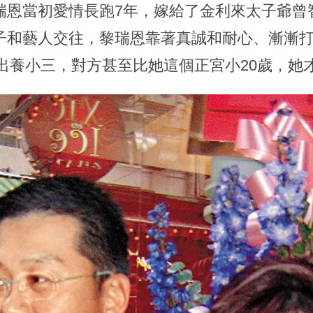
瑞恩當初愛情長跑7年，嫁給了金利來太子爺曾
子和藝人交往，黎瑞恩靠著真誠和耐心、漸漸
爆出養小三，對方甚至比她這個正宮小20歲，她