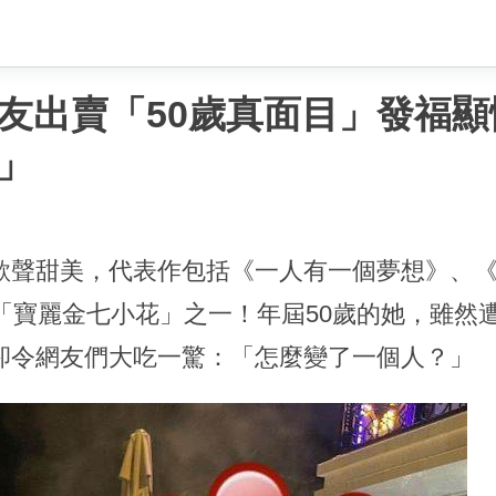
友出賣「50歲真面目」發福顯
」
歌聲甜美，代表作包括《一人有一個夢想》、
「寶麗金七小花」之一！年屆50歲的她，雖然
卻令網友們大吃一驚：「怎麼變了一個人？」