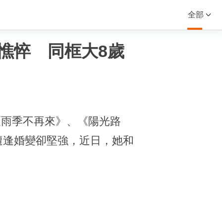
全部
憔悴 同框大8歲
《雨季不再來》、《陽光路
遭逢婚變卻堅強，近日，她和