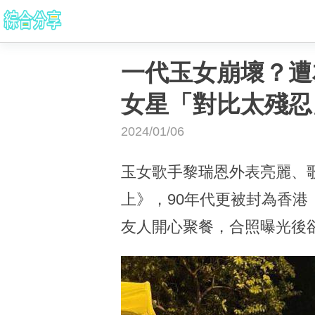
一代玉女崩壞？遭
女星「對比太殘忍
2024/01/06
玉女歌手黎瑞恩外表亮麗、
上》，90年代更被封為香港
友人開心聚餐，合照曝光後