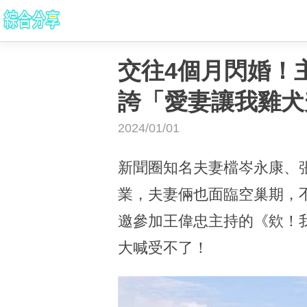
交往4個月閃婚！
誇「愛妻讓我雞犬
2024/01/01
新聞圈知名夫妻檔岑永康、
業，夫妻倆也面臨空巢期，不
邀參加王偉忠主持的《欸！
大喊受不了！