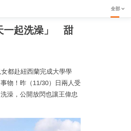
全部
天一起洗澡」 甜
兒女都赴紐西蘭完成大學學
物！昨（11/30）日兩人受
起洗澡，公開放閃也讓王偉忠