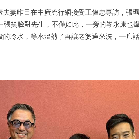
康夫妻昨日在中廣流行網接受王偉忠專訪，張
是一張笑臉對先生，不僅如此，一旁的岑永康也
段的冷水，等水溫熱了再讓老婆過來洗，一席
。