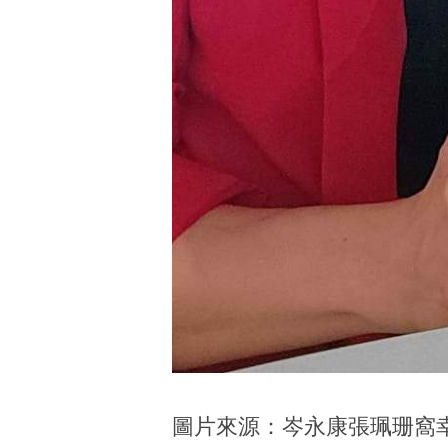
圖片來源：岑永康張珮珊窩