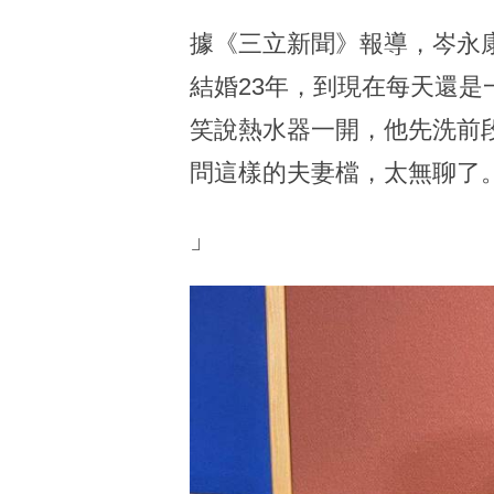
據《三立新聞》報導，岑永
結婚23年，到現在每天還
笑說熱水器一開，他先洗前
問這樣的夫妻檔，太無聊了
」