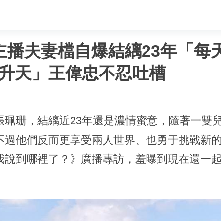
主播夫妻檔自爆結縭23年「每
升天」王偉忠不忍吐槽
張珮珊，結縭近23年還是濃情蜜意，隨著一雙
過他們反而更享受兩人世界、也勇于挑戰新的事
我說到哪裡了？》廣播專訪，羞曝到現在還一