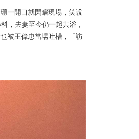
珮珊一開口就閃瞎現場，笑說
爆料，夫妻至今仍一起共浴，
話也被王偉忠當場吐槽，「訪