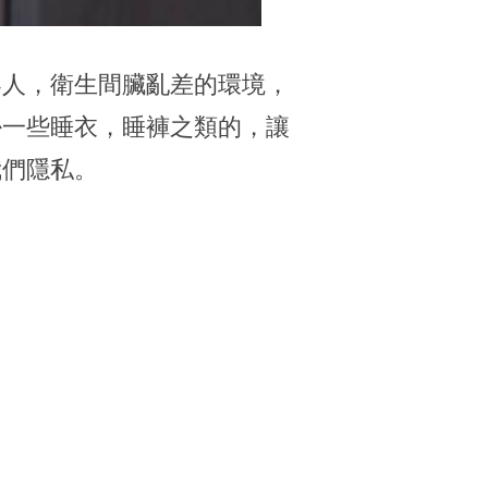
客人，衛生間臟亂差的環境，
掛一些睡衣，睡褲之類的，讓
我們隱私。