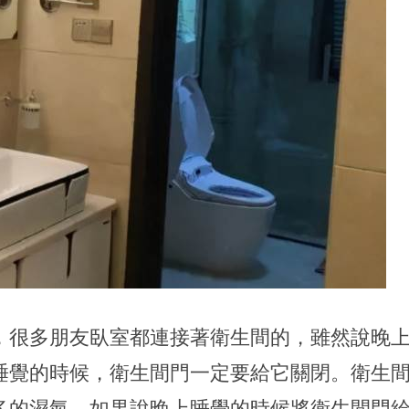
，很多朋友臥室都連接著衛生間的，雖然說晚
睡覺的時候，衛生間門一定要給它關閉。衛生
多的濕氣，如果說晚上睡覺的時候將衛生間門