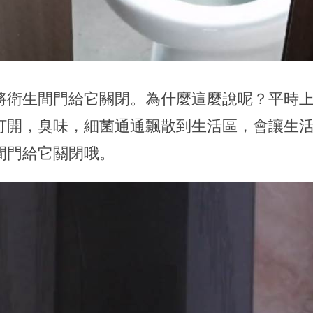
將衛生間門給它關閉。為什麼這麼說呢？平時
打開，臭味，細菌通通飄散到生活區，會讓生
間門給它關閉哦。