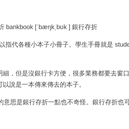
折 bankbook [ˈbæŋkˌbʊk ] 銀行存折
代各種小本子小冊子。學生手冊就是 student han
明細，但是沒銀行卡方便，很多業務都要去窗
可以說是一本傳來傳去的本子。
ook 的意思是銀行存折一點也不奇怪。銀行存折也可以說