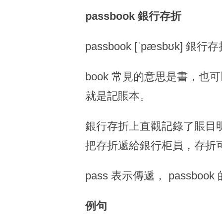
passbook 銀行存折
passbook [ˈpæsbʊk] 銀行存
book 常見的意思是書，也可以指
就是記賬本。
銀行存折上直觀記錄了賬目
把存折遞給銀行柜員，存折
pass 表示傳遞， passb
例句