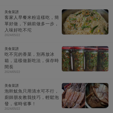
美食菜譜
客家人早餐米粉這樣吃，簡
單好做，下鍋前做多一步，
入味好吃不坨
2024/05/22
美食菜譜
吃不完的香菜，別再放冰
箱，這樣做新吃法，保存時
間長
2024/05/22
美食菜譜
泡幹魷魚只用清水可不行，
廚師朋友教我技巧，輕鬆泡
發，省時省事！
2024/05/22