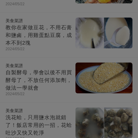
2024/05/22
美食菜譜
教你在家做豆花，不用石膏
和鹽鹵，用雞蛋點豆腐，成
本不到2塊
2024/05/22
美食菜譜
自製酵母，學會以後不用買
酵母了，不放任何添加劑，
做法一學就會
2024/05/22
美食菜譜
洗花蛤，只用鹽水泡就錯
了！飯店常用的一招，花蛤
吐沙又快又乾淨