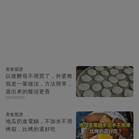
美食菜譜
以後酵母不用買了，外婆教
我老一輩做法，方法簡單，
蒸出來的饅頭更香
2024/05/22
美食菜譜
地瓜扔進電鍋，不加水不用
烤箱，比烤的還好吃