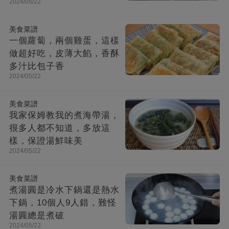
2024/05/22
美食菜譜
一個蘿蔔，兩個雞蛋，這樣
做超好吃，皮薄大餡，香酥
多汁比包子香
2024/05/22
美食菜譜
我家保姆教我的煮海帶湯，
很多人都不知道，多放這
樣，保證湯鮮味美
2024/05/22
美食菜譜
煮湯圓是冷水下鍋還是熱水
下鍋，10個人9人錯，難怪
湯圓總是煮破
2024/05/22