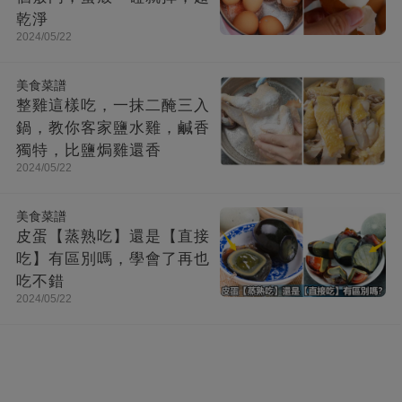
乾淨
2024/05/22
美食菜譜
整雞這樣吃，一抹二醃三入
鍋，教你客家鹽水雞，鹹香
獨特，比鹽焗雞還香
2024/05/22
美食菜譜
皮蛋【蒸熟吃】還是【直接
吃】有區別嗎，學會了再也
吃不錯
2024/05/22