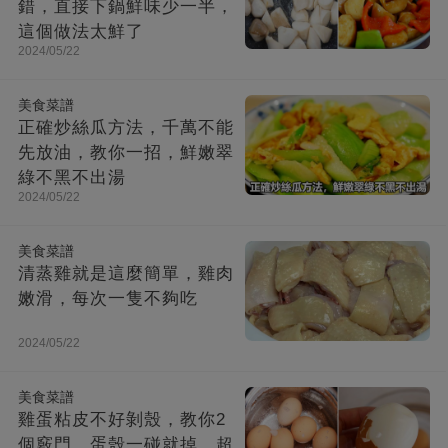
錯，直接下鍋鮮味少一半，
這個做法太鮮了
2024/05/22
美食菜譜
正確炒絲瓜方法，千萬不能
先放油，教你一招，鮮嫩翠
綠不黑不出湯
2024/05/22
美食菜譜
清蒸雞就是這麼簡單，雞肉
嫩滑，每次一隻不夠吃
2024/05/22
美食菜譜
雞蛋粘皮不好剝殼，教你2
個竅門，蛋殼一碰就掉，超