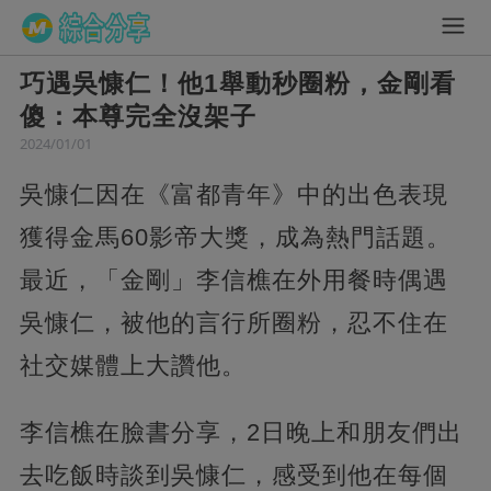
巧遇吳慷仁！他1舉動秒圈粉，金剛看
傻：本尊完全沒架子
2024/01/01
吳慷仁因在《富都青年》中的出色表現
獲得金馬60影帝大獎，成為熱門話題。
最近，「金剛」李信樵在外用餐時偶遇
吳慷仁，被他的言行所圈粉，忍不住在
社交媒體上大讚他。
李信樵在臉書分享，2日晚上和朋友們出
去吃飯時談到吳慷仁，感受到他在每個