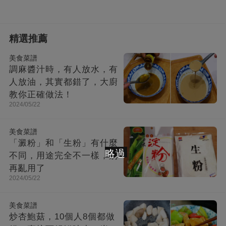
精選推薦
美食菜譜
調麻醬汁時，有人放水，有
人放油，其實都錯了，大廚
教你正確做法！
2024/05/22
美食菜譜
「澱粉」和「生粉」有什麼
略過
不同，用途完全不一樣，別
再亂用了
2024/05/22
美食菜譜
炒杏鮑菇，10個人8個都做