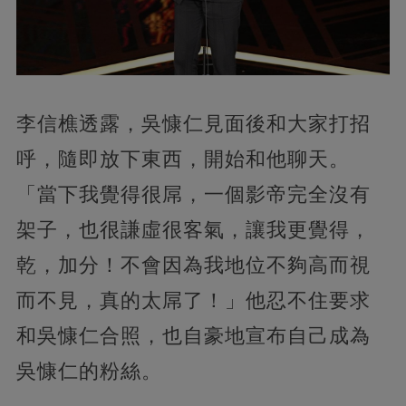
李信樵透露，吳慷仁見面後和大家打招
呼，隨即放下東西，開始和他聊天。
「當下我覺得很屌，一個影帝完全沒有
架子，也很謙虛很客氣，讓我更覺得，
乾，加分！不會因為我地位不夠高而視
而不見，真的太屌了！」他忍不住要求
和吳慷仁合照，也自豪地宣布自己成為
吳慷仁的粉絲。