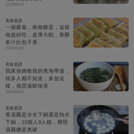
2024/05/22
美食菜譜
一個蘿蔔，兩個雞蛋，這樣
做超好吃，皮薄大餡，香酥
多汁比包子香
2024/05/22
美食菜譜
我家保姆教我的煮海帶湯，
很多人都不知道，多放這
樣，保證湯鮮味美
2024/05/22
美食菜譜
煮湯圓是冷水下鍋還是熱水
下鍋，10個人9人錯，難怪
湯圓總是煮破