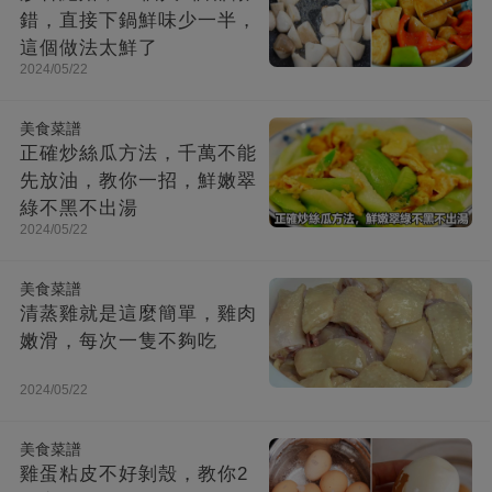
錯，直接下鍋鮮味少一半，
這個做法太鮮了
2024/05/22
美食菜譜
正確炒絲瓜方法，千萬不能
先放油，教你一招，鮮嫩翠
綠不黑不出湯
2024/05/22
美食菜譜
清蒸雞就是這麼簡單，雞肉
嫩滑，每次一隻不夠吃
2024/05/22
美食菜譜
雞蛋粘皮不好剝殼，教你2