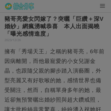
豬哥亮愛女閃嫁了？突曬「巨鑽＋深V
婚紗」網瘋湧喊恭喜 本人出面揭曉
「曝光感情進度」
2023/12/26
擁有「秀場天王」之稱的豬哥亮，6年前
因病離開，而他最寵愛的小女兒謝金
晶，也跟隨父親的腳步踏入演藝圈，外
型亮麗又有好歌喉的她，感情世界也備
受關注，然而，自稱單身多年的她，最
近卻無預警曬出婚紗照與超大鑽戒照，
讓大批粉絲非常驚喜，紛紛湧入祝她好