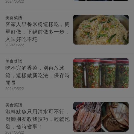
2024/05/22
美食菜譜
客家人早餐米粉這樣吃，簡
單好做，下鍋前做多一步，
入味好吃不坨
2024/05/22
美食菜譜
吃不完的香菜，別再放冰
箱，這樣做新吃法，保存時
間長
2024/05/22
美食菜譜
泡幹魷魚只用清水可不行，
廚師朋友教我技巧，輕鬆泡
發，省時省事！
2024/05/22