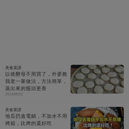
美食菜譜
以後酵母不用買了，外婆教
我老一輩做法，方法簡單，
蒸出來的饅頭更香
2024/05/22
美食菜譜
地瓜扔進電鍋，不加水不用
烤箱，比烤的還好吃