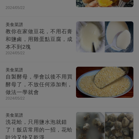
2024/05/22
美食菜譜
教你在家做豆花，不用石膏
和鹽鹵，用雞蛋點豆腐，成
本不到2塊
2024/05/22
美食菜譜
自製酵母，學會以後不用買
酵母了，不放任何添加劑，
做法一學就會
2024/05/22
美食菜譜
洗花蛤，只用鹽水泡就錯
了！飯店常用的一招，花蛤
吐沙又快又乾淨