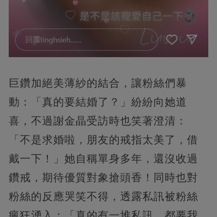
巨鑽加絕美薄紗的結合，讓粉絲們暴
動：「真的要結婚了？」紛紛向她道
喜，不過謝金晶受訪時也笑著澄清：
「不是求婚啦，朋友的戒指太美了，借
戴一下！」她自稱單身多年，還沒收過
鑽戒，期待優質對象搶頭香！同時也對
粉絲的反應哭笑不得，透露私訊被粉絲
瘋狂湧入：「真的有一堆私訊，都要我