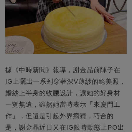
據《中時新聞》報導，謝金晶前陣子在
IG上曬出一系列穿著深V薄紗的絕美照，
婚紗上半身的收腰設計，讓她的好身材
一覽無遺，雖然她當時表示「來廈門工
作」，但還是引起外界瘋猜，巧合的
是，謝金晶近日又在IG限時動態上PO出