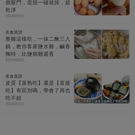
個竅門，蛋殼一碰就掉，超
乾淨
2024/05/22
美食菜譜
整雞這樣吃，一抹二醃三入
鍋，教你客家鹽水雞，鹹香
獨特，比鹽焗雞還香
2024/05/22
美食菜譜
皮蛋【蒸熟吃】還是【直接
吃】有區別嗎，學會了再也
吃不錯
2024/05/22