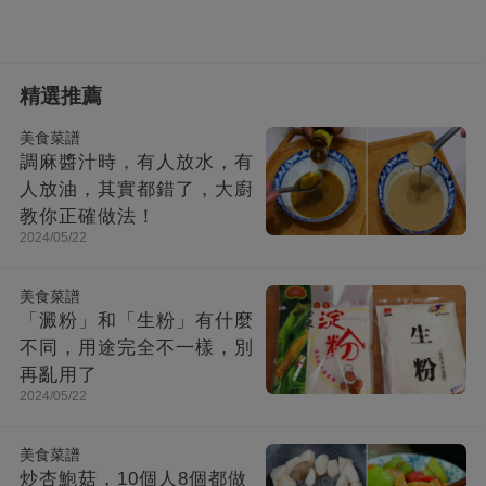
精選推薦
美食菜譜
調麻醬汁時，有人放水，有
人放油，其實都錯了，大廚
教你正確做法！
2024/05/22
美食菜譜
「澱粉」和「生粉」有什麼
不同，用途完全不一樣，別
再亂用了
2024/05/22
美食菜譜
炒杏鮑菇，10個人8個都做