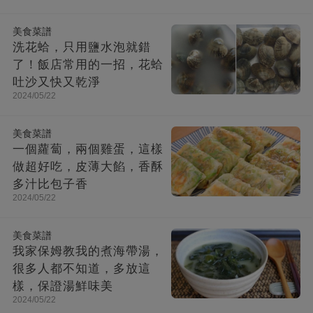
美食菜譜
洗花蛤，只用鹽水泡就錯
了！飯店常用的一招，花蛤
吐沙又快又乾淨
2024/05/22
美食菜譜
一個蘿蔔，兩個雞蛋，這樣
做超好吃，皮薄大餡，香酥
多汁比包子香
2024/05/22
美食菜譜
我家保姆教我的煮海帶湯，
很多人都不知道，多放這
樣，保證湯鮮味美
2024/05/22