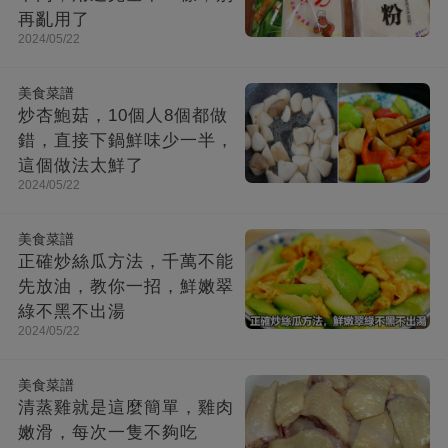
再亂用了
2024/05/22
美食菜譜
炒杏鮑菇，10個人8個都做
錯，直接下鍋鮮味少一半，
這個做法太鮮了
2024/05/22
美食菜譜
正確炒絲瓜方法，千萬不能
先放油，教你一招，鮮嫩翠
綠不黑不出湯
2024/05/22
美食菜譜
清蒸雞就是這麼簡單，雞肉
嫩滑，每次一隻不夠吃