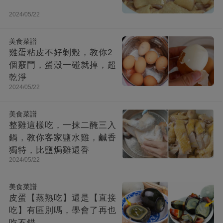
2024/05/22
美食菜譜
雞蛋粘皮不好剝殼，教你2
個竅門，蛋殼一碰就掉，超
乾淨
2024/05/22
美食菜譜
整雞這樣吃，一抹二醃三入
鍋，教你客家鹽水雞，鹹香
獨特，比鹽焗雞還香
2024/05/22
美食菜譜
皮蛋【蒸熟吃】還是【直接
吃】有區別嗎，學會了再也
吃不錯