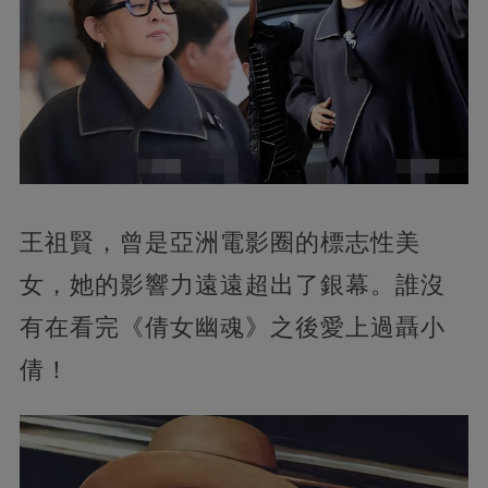
王祖賢，曾是亞洲電影圈的標志性美
女，她的影響力遠遠超出了銀幕。誰沒
有在看完《倩女幽魂》之後愛上過聶小
倩！