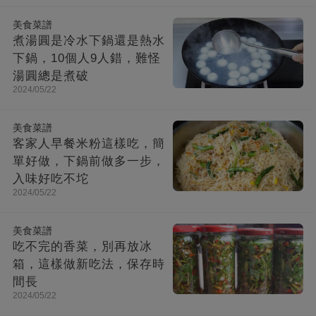
美食菜譜
煮湯圓是冷水下鍋還是熱水
下鍋，10個人9人錯，難怪
湯圓總是煮破
2024/05/22
美食菜譜
客家人早餐米粉這樣吃，簡
單好做，下鍋前做多一步，
入味好吃不坨
2024/05/22
美食菜譜
吃不完的香菜，別再放冰
箱，這樣做新吃法，保存時
間長
2024/05/22