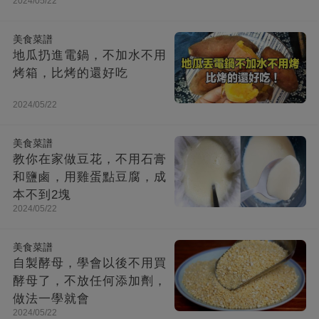
2024/05/22
美食菜譜
地瓜扔進電鍋，不加水不用
烤箱，比烤的還好吃
2024/05/22
美食菜譜
教你在家做豆花，不用石膏
和鹽鹵，用雞蛋點豆腐，成
本不到2塊
2024/05/22
美食菜譜
自製酵母，學會以後不用買
酵母了，不放任何添加劑，
做法一學就會
2024/05/22