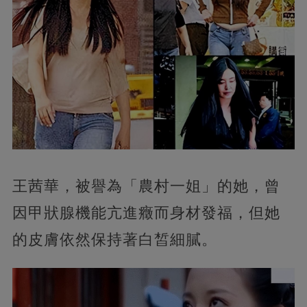
王茜華，被譽為「農村一姐」的她，曾
因甲狀腺機能亢進癥而身材發福，但她
的皮膚依然保持著白皙細膩。