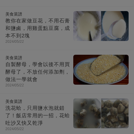
美食菜譜
教你在家做豆花，不用石膏
和鹽鹵，用雞蛋點豆腐，成
本不到2塊
2024/05/22
美食菜譜
自製酵母，學會以後不用買
酵母了，不放任何添加劑，
做法一學就會
2024/05/22
美食菜譜
洗花蛤，只用鹽水泡就錯
了！飯店常用的一招，花蛤
吐沙又快又乾淨
2024/05/22