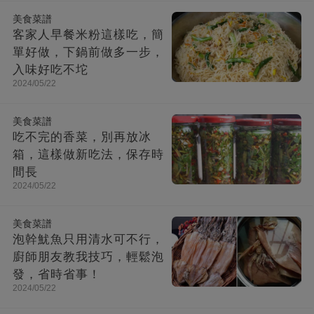
美食菜譜
客家人早餐米粉這樣吃，簡
單好做，下鍋前做多一步，
入味好吃不坨
2024/05/22
美食菜譜
吃不完的香菜，別再放冰
箱，這樣做新吃法，保存時
間長
2024/05/22
美食菜譜
泡幹魷魚只用清水可不行，
廚師朋友教我技巧，輕鬆泡
發，省時省事！
2024/05/22