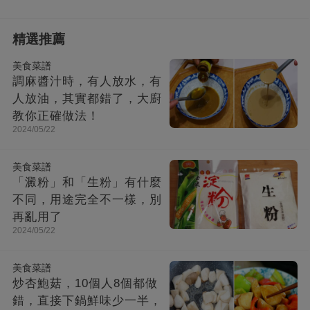
精選推薦
美食菜譜
調麻醬汁時，有人放水，有
人放油，其實都錯了，大廚
教你正確做法！
2024/05/22
美食菜譜
「澱粉」和「生粉」有什麼
不同，用途完全不一樣，別
再亂用了
2024/05/22
美食菜譜
炒杏鮑菇，10個人8個都做
錯，直接下鍋鮮味少一半，