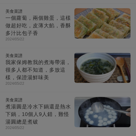
美食菜譜
一個蘿蔔，兩個雞蛋，這樣
做超好吃，皮薄大餡，香酥
多汁比包子香
2024/05/22
美食菜譜
我家保姆教我的煮海帶湯，
很多人都不知道，多放這
樣，保證湯鮮味美
2024/05/22
美食菜譜
煮湯圓是冷水下鍋還是熱水
下鍋，10個人9人錯，難怪
湯圓總是煮破
2024/05/22