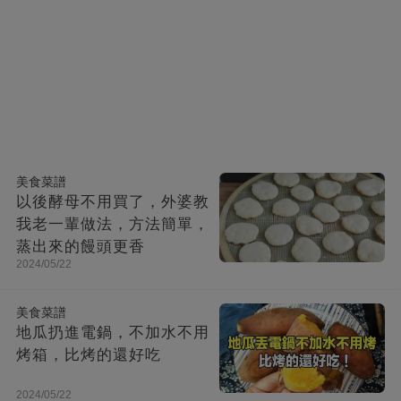
美食菜譜
以後酵母不用買了，外婆教
我老一輩做法，方法簡單，
蒸出來的饅頭更香
2024/05/22
美食菜譜
地瓜扔進電鍋，不加水不用
烤箱，比烤的還好吃
2024/05/22