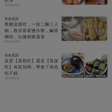
乾淨
2024/05/22
美食菜譜
整雞這樣吃，一抹二醃三入
鍋，教你客家鹽水雞，鹹香
獨特，比鹽焗雞還香
2024/05/22
美食菜譜
皮蛋【蒸熟吃】還是【直接
吃】有區別嗎，學會了再也
吃不錯
2024/05/22