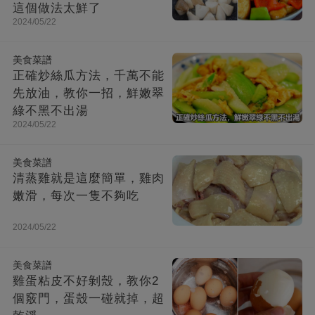
這個做法太鮮了
2024/05/22
美食菜譜
正確炒絲瓜方法，千萬不能
先放油，教你一招，鮮嫩翠
綠不黑不出湯
2024/05/22
美食菜譜
清蒸雞就是這麼簡單，雞肉
嫩滑，每次一隻不夠吃
2024/05/22
美食菜譜
雞蛋粘皮不好剝殼，教你2
個竅門，蛋殼一碰就掉，超