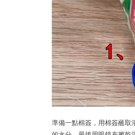
準備一點棉簽，用棉簽蘸取
的水分，最後用眼鏡布擦乾