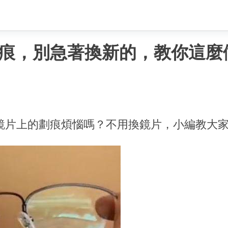
痕，別急著換新的，教你這麼
鏡片上的劃痕煩惱嗎？不用換鏡片，小編教大