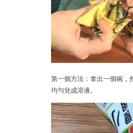
第一個方法：拿出一個碗，
均勻兌成溶液。