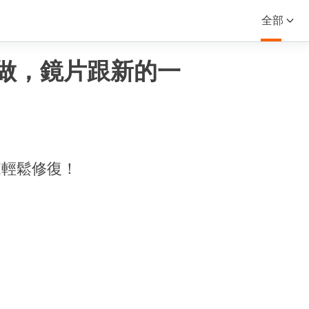
全部
做，鏡片跟新的一
家輕鬆修復！