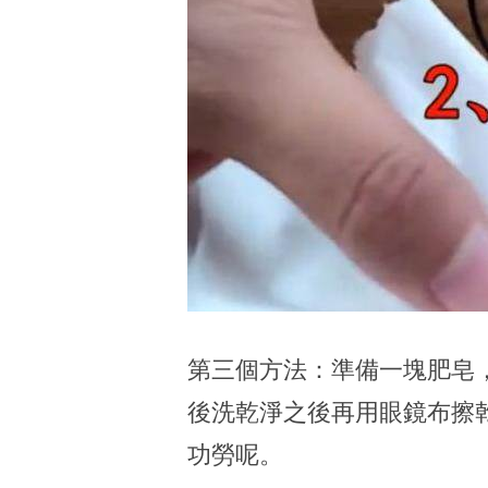
第三個方法：準備一塊肥皂
後洗乾淨之後再用眼鏡布擦
功勞呢。