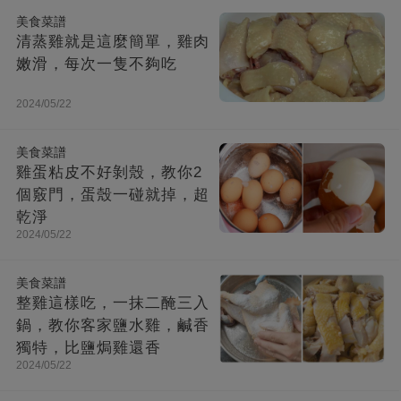
美食菜譜
清蒸雞就是這麼簡單，雞肉
嫩滑，每次一隻不夠吃
2024/05/22
美食菜譜
雞蛋粘皮不好剝殼，教你2
個竅門，蛋殼一碰就掉，超
乾淨
2024/05/22
美食菜譜
整雞這樣吃，一抹二醃三入
鍋，教你客家鹽水雞，鹹香
獨特，比鹽焗雞還香
2024/05/22