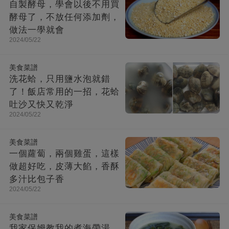
自製酵母，學會以後不用買
酵母了，不放任何添加劑，
做法一學就會
2024/05/22
美食菜譜
洗花蛤，只用鹽水泡就錯
了！飯店常用的一招，花蛤
吐沙又快又乾淨
2024/05/22
美食菜譜
一個蘿蔔，兩個雞蛋，這樣
做超好吃，皮薄大餡，香酥
多汁比包子香
2024/05/22
美食菜譜
我家保姆教我的煮海帶湯，