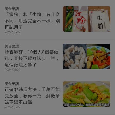
美食菜譜
「澱粉」和「生粉」有什麼
不同，用途完全不一樣，別
再亂用了
2024/05/22
美食菜譜
炒杏鮑菇，10個人8個都做
錯，直接下鍋鮮味少一半，
這個做法太鮮了
2024/05/22
美食菜譜
正確炒絲瓜方法，千萬不能
先放油，教你一招，鮮嫩翠
綠不黑不出湯
2024/05/22