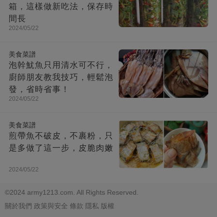
箱，這樣做新吃法，保存時
間長
2024/05/22
美食菜譜
泡幹魷魚只用清水可不行，
廚師朋友教我技巧，輕鬆泡
發，省時省事！
2024/05/22
美食菜譜
煎帶魚不破皮，不裹粉，只
是多做了這一步，皮脆肉嫩
2024/05/22
©2024 army1213.com. All Rights Reserved.
關於我們
政策與安全
條款
隱私
版權