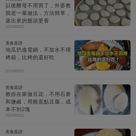
以後酵母不用買了，外婆教
我老一輩做法，方法簡單，
蒸出來的饅頭更香
2024/05/22
美食菜譜
地瓜扔進電鍋，不加水不用
烤箱，比烤的還好吃
2024/05/22
美食菜譜
教你在家做豆花，不用石膏
和鹽鹵，用雞蛋點豆腐，成
本不到2塊
2024/05/22
美食菜譜