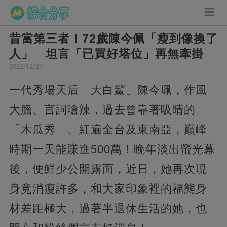
昔當第三者！72歲陳今佩「瘦到像換了
人」 坦言「已買好塔位」再無牽掛
2023/12/21
一代秀場天后「大白鯊」陳今珮，作風
大膽、言詞嗆辣，過去曾靠著吸睛的
「木瓜秀」、紅遍全台及東南亞，巔峰
時期一天能賺進500萬！晚年淡出螢光幕
後，便鮮少公開露面，近日，她再次現
身竟消瘦許多，和大家印象裡的福態身
材差距極大，過著半退休生活的她，也