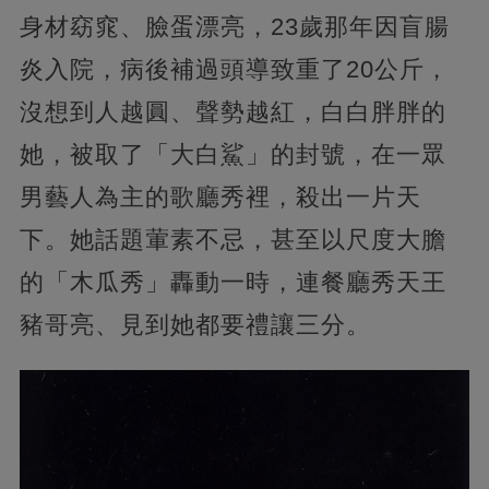
身材窈窕、臉蛋漂亮，23歲那年因盲腸
炎入院，病後補過頭導致重了20公斤，
沒想到人越圓、聲勢越紅，白白胖胖的
她，被取了「大白鯊」的封號，在一眾
男藝人為主的歌廳秀裡，殺出一片天
下。她話題葷素不忌，甚至以尺度大膽
的「木瓜秀」轟動一時，連餐廳秀天王
豬哥亮、見到她都要禮讓三分。