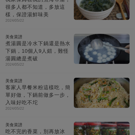
很多人都不知道，多放這
樣，保證湯鮮味美
2024/05/22
美食菜譜
煮湯圓是冷水下鍋還是熱水
下鍋，10個人9人錯，難怪
湯圓總是煮破
2024/05/22
美食菜譜
客家人早餐米粉這樣吃，簡
單好做，下鍋前做多一步，
入味好吃不坨
2024/05/22
美食菜譜
吃不完的香菜，別再放冰