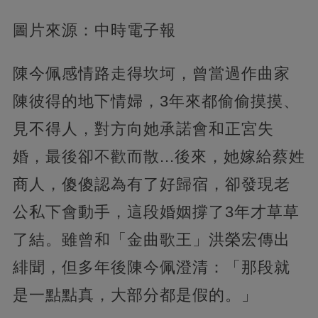
圖片來源：中時電子報
陳今佩感情路走得坎坷，曾當過作曲家
陳彼得的地下情婦，3年來都偷偷摸摸、
見不得人，對方向她承諾會和正宮失
婚，最後卻不歡而散...後來，她嫁給蔡姓
商人，傻傻認為有了好歸宿，卻發現老
公私下會動手，這段婚姻撐了3年才草草
了結。雖曾和「金曲歌王」洪榮宏傳出
緋聞，但多年後陳今佩澄清：「那段就
是一點點真，大部分都是假的。」