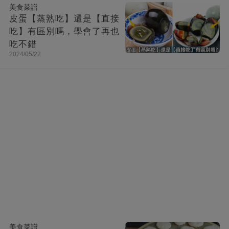
美食菜譜
皮蛋【蒸熟吃】還是【直接
吃】有區別嗎，學會了再也
吃不錯
2024/05/22
美食菜譜