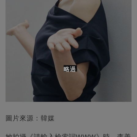
略過
圖片來源：韓媒
她拍攝《請輸入檢索詞WWW》時，李善