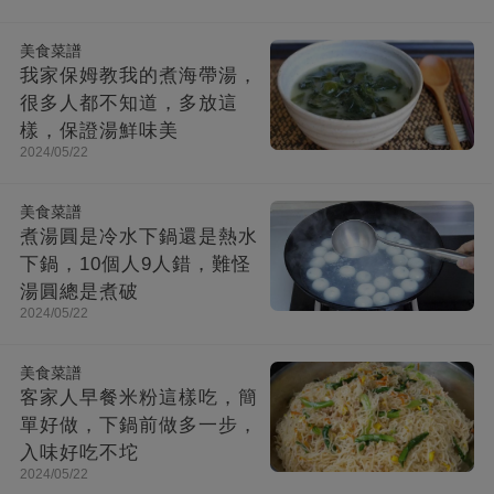
美食菜譜
我家保姆教我的煮海帶湯，
很多人都不知道，多放這
樣，保證湯鮮味美
2024/05/22
美食菜譜
煮湯圓是冷水下鍋還是熱水
下鍋，10個人9人錯，難怪
湯圓總是煮破
2024/05/22
美食菜譜
客家人早餐米粉這樣吃，簡
單好做，下鍋前做多一步，
入味好吃不坨
2024/05/22