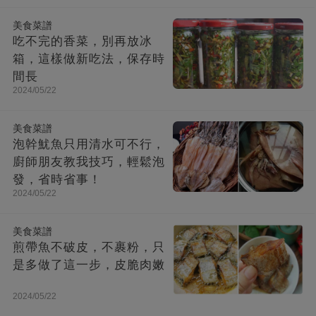
美食菜譜
吃不完的香菜，別再放冰
箱，這樣做新吃法，保存時
間長
2024/05/22
美食菜譜
泡幹魷魚只用清水可不行，
廚師朋友教我技巧，輕鬆泡
發，省時省事！
2024/05/22
美食菜譜
煎帶魚不破皮，不裹粉，只
是多做了這一步，皮脆肉嫩
2024/05/22