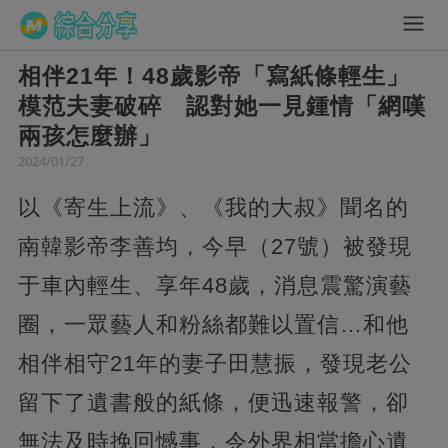
相伴21年！48歲影帝「寫紙條輕生」
模范夫妻破碎 認對她一見鍾情「網嘆
兩孩怎麼辦」
2024/01/27
以《寄生上流》、《我的大叔》聞名的
南韓影帝李善均，今早（27號）被發現
于車內輕生、享年48歲，消息震驚演藝
圈，一眾藝人和粉絲都難以置信…和他
相伴相守21年的妻子田慧振，發現老公
留下了遺書般的紙條，便迅速報警，卻
無法及時挽回憾事，令外界相當擔心遺