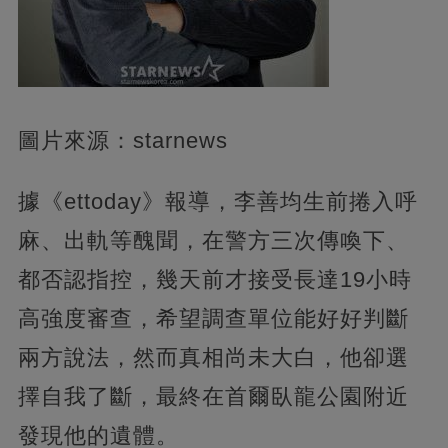
圖片來源：starnews
據《ettoday》報導，李善均生前捲入呼
麻、出軌等醜聞，在警方三次傳喚下、
都否認指控，幾天前才接受長達19小時
高強度審查，希望調查單位能好好判斷
兩方說法，然而真相尚未大白，他卻選
擇自我了斷，最終在首爾臥龍公園附近
發現他的遺體。