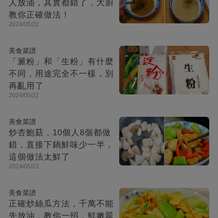
人放油，其實都錯了，大廚
教你正確做法！
2024/05/22
美食菜譜
「澱粉」和「生粉」有什麼
不同，用途完全不一樣，別
再亂用了
2024/05/22
美食菜譜
炒杏鮑菇，10個人8個都做
錯，直接下鍋鮮味少一半，
這個做法太鮮了
2024/05/22
美食菜譜
正確炒絲瓜方法，千萬不能
先放油，教你一招，鮮嫩翠