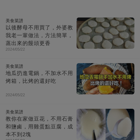
美食菜譜
以後酵母不用買了，外婆教
我老一輩做法，方法簡單，
蒸出來的饅頭更香
2024/05/22
美食菜譜
地瓜扔進電鍋，不加水不用
烤箱，比烤的還好吃
2024/05/22
美食菜譜
教你在家做豆花，不用石膏
和鹽鹵，用雞蛋點豆腐，成
本不到2塊