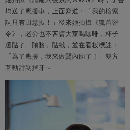
均送了應援車，上面寫道：「我的檢索
詞只有田慧振！」後來她拍攝《獵首密
令》，老公也不吝請大家喝咖啡，杯子
還貼了「賄賂」貼紙，並在看板標註：
「為了應援，我來做賢內助了！」雙方
互動甜到掉牙～