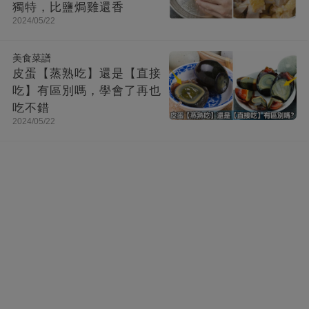
獨特，比鹽焗雞還香
2024/05/22
美食菜譜
皮蛋【蒸熟吃】還是【直接
吃】有區別嗎，學會了再也
吃不錯
2024/05/22