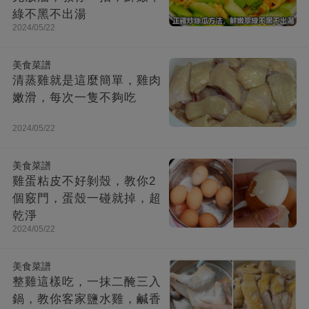
綠不黑不出湯
2024/05/22
美食菜譜
清蒸雞就是這麼簡單，雞肉
嫩滑，每次一隻不夠吃
2024/05/22
美食菜譜
雞蛋粘皮不好剝殼，教你2
個竅門，蛋殼一碰就掉，超
乾淨
2024/05/22
美食菜譜
整雞這樣吃，一抹二醃三入
鍋，教你客家鹽水雞，鹹香