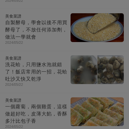
2024/05/22
美食菜譜
自製酵母，學會以後不用買
酵母了，不放任何添加劑，
做法一學就會
2024/05/22
美食菜譜
洗花蛤，只用鹽水泡就錯
了！飯店常用的一招，花蛤
吐沙又快又乾淨
2024/05/22
美食菜譜
一個蘿蔔，兩個雞蛋，這樣
做超好吃，皮薄大餡，香酥
多汁比包子香
2024/05/22