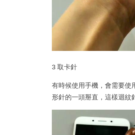
3 取卡針
有時候使用手機，會需要使
形針的一頭掰直，這樣迴紋