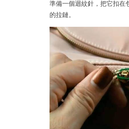
準備一個迴紋針，把它扣在
的拉鏈。