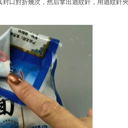
其封口對折幾次，然后拿出迴紋針，用迴紋針