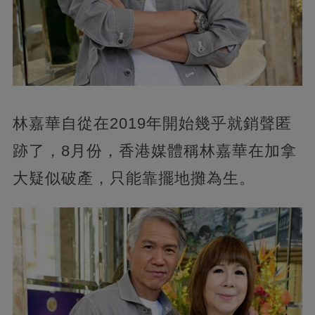
林嘉華自從在2019年開始幾乎就銷聲匿
跡了，8月份，香港媒體稱林嘉華在加拿
大疑似破產，只能靠擺地攤為生。