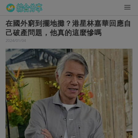
在國外窮到擺地攤？港星林嘉華回應自
己破產問題，他真的這麼慘嗎
2024/01/04