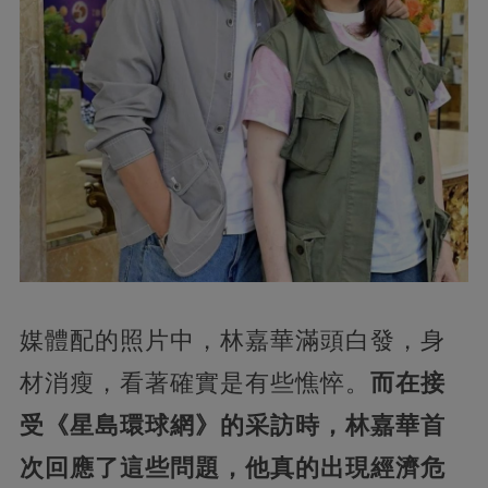
媒體配的照片中，林嘉華滿頭白發，身
材消瘦，看著確實是有些憔悴。
而在接
受《星島環球網》的采訪時，林嘉華首
次回應了這些問題，他真的出現經濟危