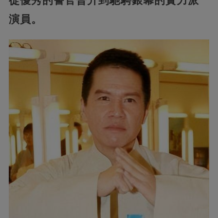
從優秀的警官晉升到馳騁銀幕的實力派
演員。