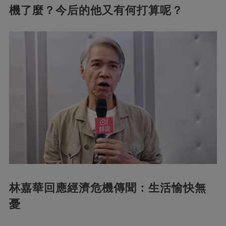
機了麼？今后的他又有何打算呢？
林嘉華回應經濟危機傳聞：生活愉快無
憂