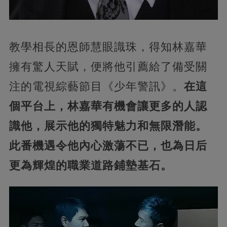
教學相長的恩師慧眼識珠，得知林嘉華
擁有驚人天賦，便將他引薦給了備受關
注的電視綜藝節目《少年警訊》。
在這
個平台上，林嘉華有機會讓更多的人認
識他，展示他的獨特魅力和無限潛能。
此番機遇令他內心激蕩不已，也為日后
更為輝煌的職業道路鋪墊基石。