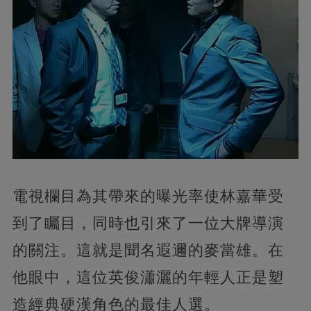
電視欄目為其帶來的曝光率使林嘉華受
到了矚目，同時也引來了一位大牌導演
的關注。這就是聞名遐邇的麥當雄。在
他眼中，這位英俊瀟灑的年輕人正是塑
造經典硬漢角色的最佳人選。