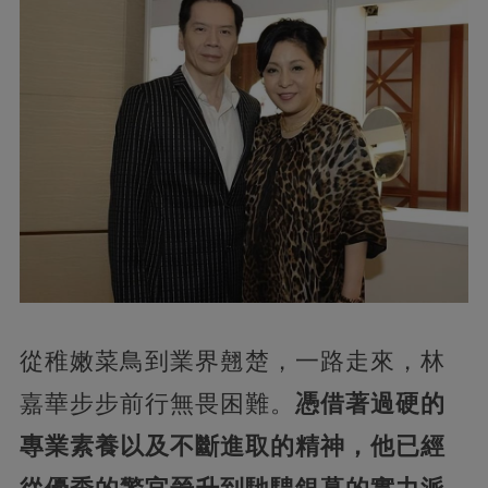
從稚嫩菜鳥到業界翹楚，一路走來，林
嘉華步步前行無畏困難。
憑借著過硬的
專業素養以及不斷進取的精神，他已經