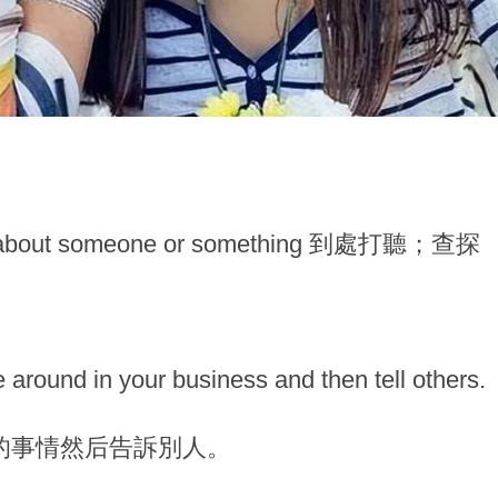
ation about someone or something 到處打聽；查探
 around in your business and then tell others.
的事情然后告訴別人。