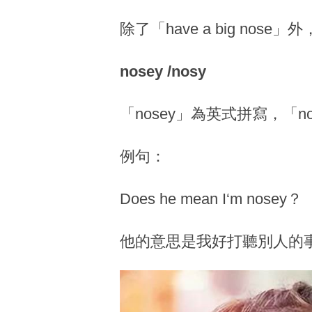
除了「have a big nose」
nosey /nosy
「nosey」為英式拼寫，
例句：
Does he mean I‘m nosey？
他的意思是我好打聽別人的