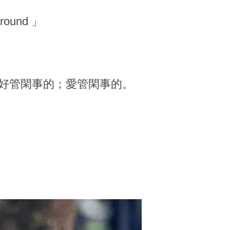
ound 」
示好管閑事的；愛管閑事的。