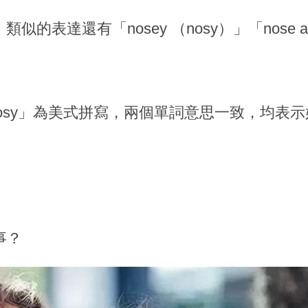
外，類似的表達還有「nosey （nosy）」「nose ar
「nosy」為美式拼寫，兩個單詞意思一致，均表
事？