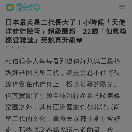
日本最美星二代長大了！小時候「天使
洋娃娃臉蛋」超級圈粉 22歲「仙氣模
樣登雜誌」美貌再升級❤️
2023/12/19
相信很多人每每看到遺傳好萊塢巨星爸
媽好基因的星二代，總是會忍不住將視
線停留在他們身上、投以羨慕的眼光。
但其實除了引領全球流行產業的歐美娛
樂圈之外，其實亞洲國家也都非常崇尚
星二代的文化，畢竟民眾都非常非常好
奇，那些頂著爸媽光環出道的星二代，