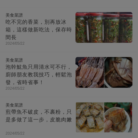
美食菜譜
吃不完的香菜，別再放冰
箱，這樣做新吃法，保存時
間長
2024/05/22
美食菜譜
泡幹魷魚只用清水可不行，
廚師朋友教我技巧，輕鬆泡
發，省時省事！
2024/05/22
美食菜譜
煎帶魚不破皮，不裹粉，只
是多做了這一步，皮脆肉嫩
2024/05/22