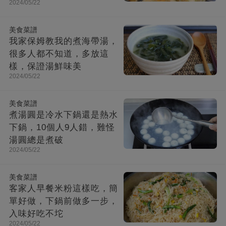
2024/05/22
美食菜譜
我家保姆教我的煮海帶湯，
很多人都不知道，多放這
樣，保證湯鮮味美
2024/05/22
美食菜譜
煮湯圓是冷水下鍋還是熱水
下鍋，10個人9人錯，難怪
湯圓總是煮破
2024/05/22
美食菜譜
客家人早餐米粉這樣吃，簡
單好做，下鍋前做多一步，
入味好吃不坨
2024/05/22