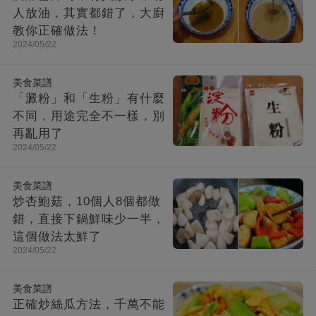
人放油，其實都錯了，大廚
教你正確做法！
2024/05/22
美食菜譜
「澱粉」和「生粉」有什麼
不同，用途完全不一樣，別
再亂用了
2024/05/22
美食菜譜
炒杏鮑菇，10個人8個都做
錯，直接下鍋鮮味少一半，
這個做法太鮮了
2024/05/22
美食菜譜
正確炒絲瓜方法，千萬不能