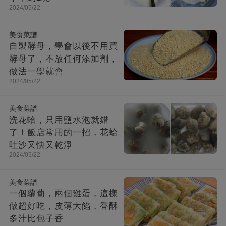
2024/05/22
美食菜譜
自製酵母，學會以後不用買
酵母了，不放任何添加劑，
做法一學就會
2024/05/22
美食菜譜
洗花蛤，只用鹽水泡就錯
了！飯店常用的一招，花蛤
吐沙又快又乾淨
2024/05/22
美食菜譜
一個蘿蔔，兩個雞蛋，這樣
做超好吃，皮薄大餡，香酥
多汁比包子香