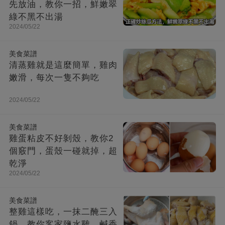
先放油，教你一招，鮮嫩翠
綠不黑不出湯
2024/05/22
美食菜譜
清蒸雞就是這麼簡單，雞肉
嫩滑，每次一隻不夠吃
2024/05/22
美食菜譜
雞蛋粘皮不好剝殼，教你2
個竅門，蛋殼一碰就掉，超
乾淨
2024/05/22
美食菜譜
整雞這樣吃，一抹二醃三入
鍋，教你客家鹽水雞，鹹香