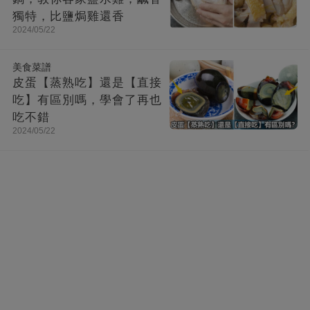
獨特，比鹽焗雞還香
2024/05/22
美食菜譜
皮蛋【蒸熟吃】還是【直接
吃】有區別嗎，學會了再也
吃不錯
2024/05/22