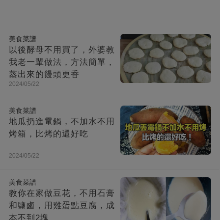
美食菜譜
以後酵母不用買了，外婆教
我老一輩做法，方法簡單，
蒸出來的饅頭更香
2024/05/22
美食菜譜
地瓜扔進電鍋，不加水不用
烤箱，比烤的還好吃
2024/05/22
美食菜譜
教你在家做豆花，不用石膏
和鹽鹵，用雞蛋點豆腐，成
本不到2塊