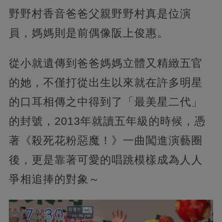
野野村香音爸爸父親野野村真是位演
員，媽媽則是前偶像阪上俊惠。
從小就遺傳到爸爸媽媽立體又精緻五官
的她，不僅打從出生以來就在許多明星
的口耳相傳之中得到了「最美星二代」
的封號，2013年就讀五年級的時候，憑
著《殺死花粉惡魔！》一曲闖進演藝圈
後，更是靠著可愛的唱跳模樣成為人人
爭相追捧的對象～