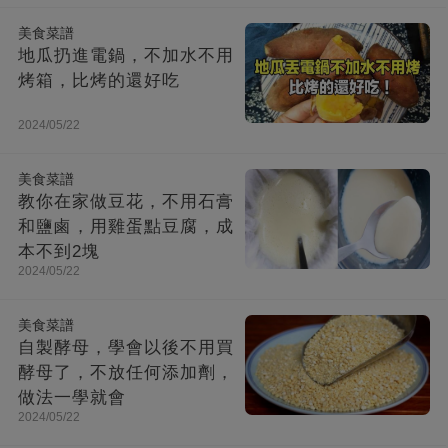
美食菜譜
地瓜扔進電鍋，不加水不用
烤箱，比烤的還好吃
2024/05/22
美食菜譜
教你在家做豆花，不用石膏
和鹽鹵，用雞蛋點豆腐，成
本不到2塊
2024/05/22
美食菜譜
自製酵母，學會以後不用買
酵母了，不放任何添加劑，
做法一學就會
2024/05/22