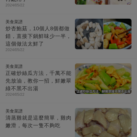
2024/05/22
美食菜譜
炒杏鮑菇，10個人8個都做
錯，直接下鍋鮮味少一半，
這個做法太鮮了
2024/05/22
美食菜譜
正確炒絲瓜方法，千萬不能
先放油，教你一招，鮮嫩翠
綠不黑不出湯
2024/05/22
美食菜譜
清蒸雞就是這麼簡單，雞肉
嫩滑，每次一隻不夠吃