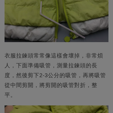
衣服拉鍊頭常常像這樣會壞掉，非常煩
人，下面準備吸管，測量拉鍊頭的長
度，然後剪下2-3公分的吸管，再將吸管
從中間剪開，將剪開的吸管對折，整
平。