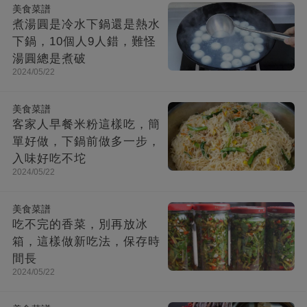
美食菜譜
煮湯圓是冷水下鍋還是熱水
下鍋，10個人9人錯，難怪
湯圓總是煮破
2024/05/22
美食菜譜
客家人早餐米粉這樣吃，簡
單好做，下鍋前做多一步，
入味好吃不坨
2024/05/22
美食菜譜
吃不完的香菜，別再放冰
箱，這樣做新吃法，保存時
間長
2024/05/22