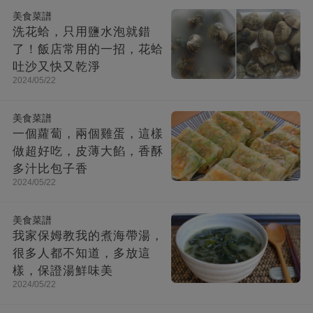
美食菜譜
洗花蛤，只用鹽水泡就錯
了！飯店常用的一招，花蛤
吐沙又快又乾淨
2024/05/22
美食菜譜
一個蘿蔔，兩個雞蛋，這樣
做超好吃，皮薄大餡，香酥
多汁比包子香
2024/05/22
美食菜譜
我家保姆教我的煮海帶湯，
很多人都不知道，多放這
樣，保證湯鮮味美
2024/05/22