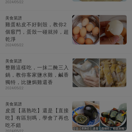
2024/05/22
美食菜譜
雞蛋粘皮不好剝殼，教你2
個竅門，蛋殼一碰就掉，超
乾淨
2024/05/22
美食菜譜
整雞這樣吃，一抹二醃三入
鍋，教你客家鹽水雞，鹹香
獨特，比鹽焗雞還香
2024/05/22
美食菜譜
皮蛋【蒸熟吃】還是【直接
吃】有區別嗎，學會了再也
吃不錯
2024/05/22