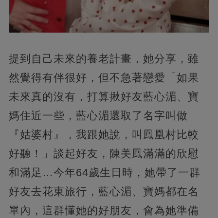
提到自己未來的養老計畫，她分享，雖
然覺得有伴很好，但不急著戀愛「如果
未來真的沒有，打算揪好友藍心湄、寶
媽住近一些，藍心湄還取了名字叫做
『姑婆村』，我跟她說，叫鳳凰村比較
好聽！」談起好友，陳美鳳滿滿的欣慰
和滿足…今年64歲生日時，她帶了一群
好友去花東旅行，藍心湄、寶媽都在名
單內，這群懂她的好朋友，會為她準備