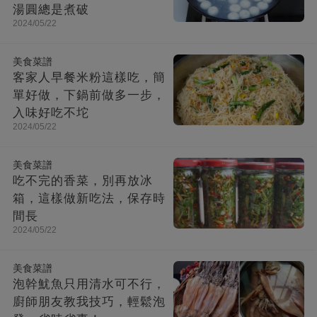
湯圓總是煮破
2024/05/22
美食菜譜
客家人早餐米粉這樣吃，簡
單好做，下鍋前做多一步，
入味好吃不坨
2024/05/22
美食菜譜
吃不完的香菜，別再放冰
箱，這樣做新吃法，保存時
間長
2024/05/22
美食菜譜
泡幹魷魚只用清水可不行，
廚師朋友教我技巧，輕鬆泡