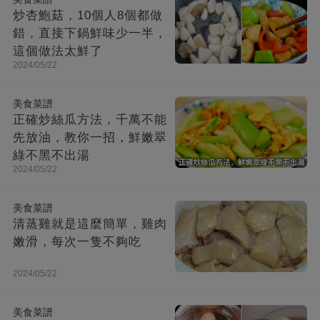
炒杏鮑菇，10個人8個都做
錯，直接下鍋鮮味少一半，
這個做法太鮮了
2024/05/22
美食菜譜
正確炒絲瓜方法，千萬不能
先放油，教你一招，鮮嫩翠
綠不黑不出湯
2024/05/22
美食菜譜
清蒸雞就是這麼簡單，雞肉
嫩滑，每次一隻不夠吃
2024/05/22
美食菜譜