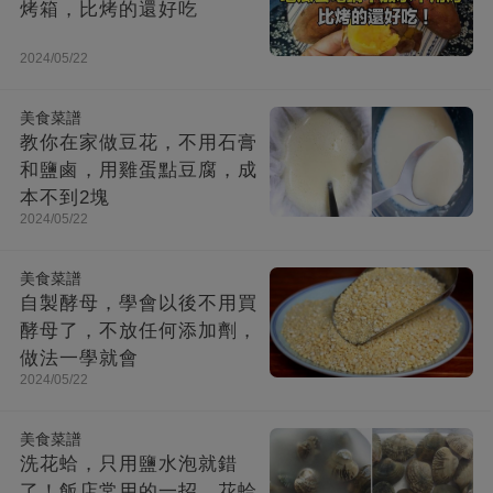
烤箱，比烤的還好吃
2024/05/22
美食菜譜
教你在家做豆花，不用石膏
和鹽鹵，用雞蛋點豆腐，成
本不到2塊
2024/05/22
美食菜譜
自製酵母，學會以後不用買
酵母了，不放任何添加劑，
做法一學就會
2024/05/22
美食菜譜
洗花蛤，只用鹽水泡就錯
了！飯店常用的一招，花蛤