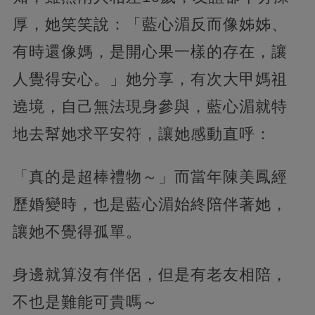
厚，她笑笑說：「藍心湄反而像姊姊、
有時還像媽，是開心果一樣的存在，讓
人覺得安心。」她分享，有次大甲媽祖
遶境，自己無法現身參與，藍心湄就特
地去幫她求平安符，讓她感動直呼：
「真的是超棒禮物～」而當年陳美鳳經
歷婚變時，也是藍心湄始終陪伴著她，
讓她不覺得孤單。
身邊就算沒有伴侶，但是有老友相陪，
不也是難能可貴嗎～