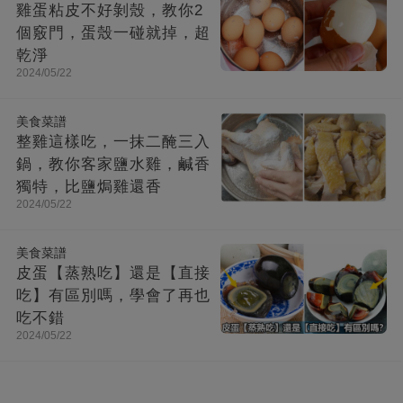
雞蛋粘皮不好剝殼，教你2
個竅門，蛋殼一碰就掉，超
乾淨
2024/05/22
美食菜譜
整雞這樣吃，一抹二醃三入
鍋，教你客家鹽水雞，鹹香
獨特，比鹽焗雞還香
2024/05/22
美食菜譜
皮蛋【蒸熟吃】還是【直接
吃】有區別嗎，學會了再也
吃不錯
2024/05/22