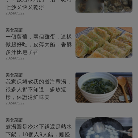
吐沙又快又乾淨
2024/05/22
美食菜譜
一個蘿蔔，兩個雞蛋，這樣
做超好吃，皮薄大餡，香酥
多汁比包子香
2024/05/22
美食菜譜
我家保姆教我的煮海帶湯，
很多人都不知道，多放這
樣，保證湯鮮味美
2024/05/22
美食菜譜
煮湯圓是冷水下鍋還是熱水
下鍋，10個人9人錯，難怪