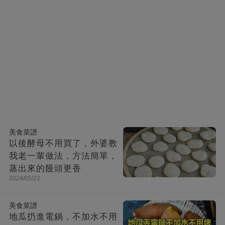
美食菜譜
以後酵母不用買了，外婆教
我老一輩做法，方法簡單，
蒸出來的饅頭更香
2024/05/22
美食菜譜
地瓜扔進電鍋，不加水不用