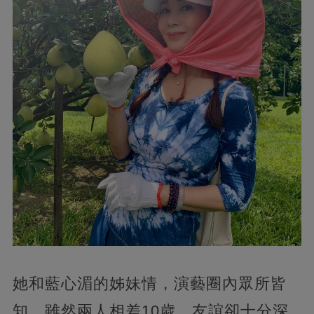
她和藍心湄的姊妹情，演藝圈內眾所皆
知，雖然兩人相差10歲，友誼卻十分深