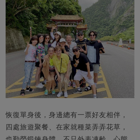
恢復單身後，身邊總有一票好友相伴，
四處旅遊聚餐、在家就種菜弄弄花草，
也勤勞鍛鍊身體，不只外表凍齡、心態