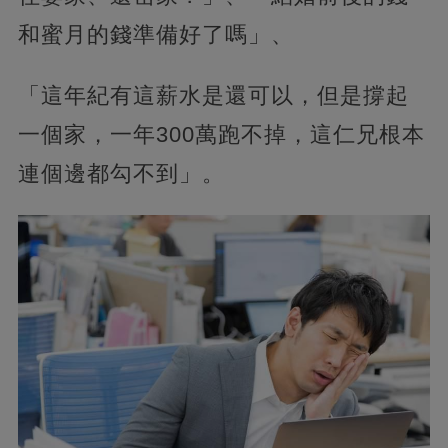
和蜜月的錢準備好了嗎」、
「這年紀有這薪水是還可以，但是撐起
一個家，一年300萬跑不掉，這仁兄根本
連個邊都勾不到」。