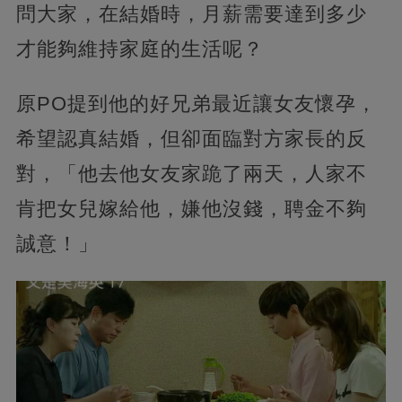
問大家，在結婚時，月薪需要達到多少
才能夠維持家庭的生活呢？
原PO提到他的好兄弟最近讓女友懷孕，
希望認真結婚，但卻面臨對方家長的反
對，「他去他女友家跪了兩天，人家不
肯把女兒嫁給他，嫌他沒錢，聘金不夠
誠意！」