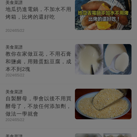
美食菜譜
地瓜扔進電鍋，不加水不用
烤箱，比烤的還好吃
2024/05/22
美食菜譜
教你在家做豆花，不用石膏
和鹽鹵，用雞蛋點豆腐，成
本不到2塊
2024/05/22
美食菜譜
自製酵母，學會以後不用買
酵母了，不放任何添加劑，
做法一學就會
2024/05/22
美食菜譜