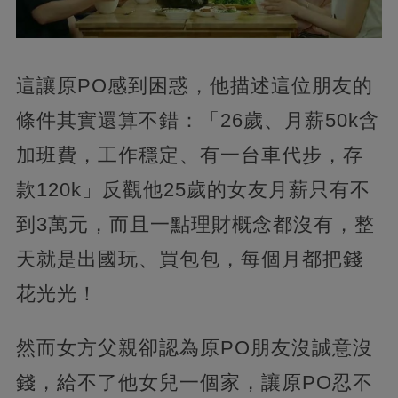
這讓原PO感到困惑，他描述這位朋友的
條件其實還算不錯：「26歲、月薪50k含
加班費，工作穩定、有一台車代步，存
款120k」反觀他25歲的女友月薪只有不
到3萬元，而且一點理財概念都沒有，整
天就是出國玩、買包包，每個月都把錢
花光光！
然而女方父親卻認為原PO朋友沒誠意沒
錢，給不了他女兒一個家，讓原PO忍不