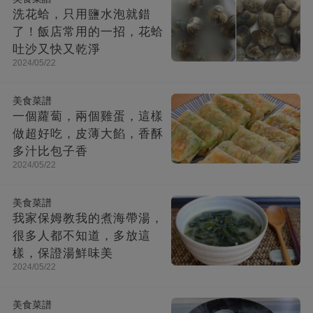
洗花蛤，只用鹽水泡就錯
了！飯店常用的一招，花蛤
吐沙又快又乾淨
2024/05/22
美食菜譜
一個蘿蔔，兩個雞蛋，這樣
做超好吃，皮薄大餡，香酥
多汁比包子香
2024/05/22
美食菜譜
我家保姆教我的煮海帶湯，
很多人都不知道，多放這
樣，保證湯鮮味美
2024/05/22
美食菜譜