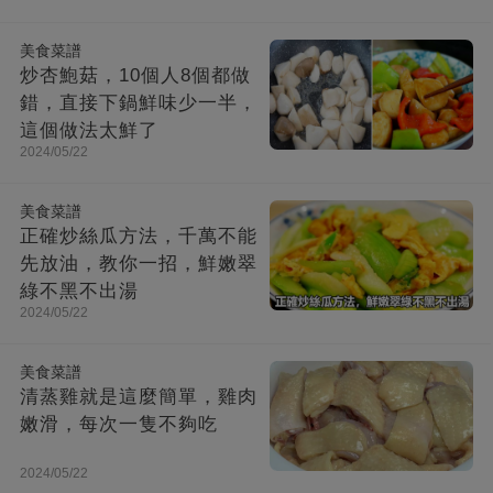
美食菜譜
炒杏鮑菇，10個人8個都做
錯，直接下鍋鮮味少一半，
這個做法太鮮了
2024/05/22
美食菜譜
正確炒絲瓜方法，千萬不能
先放油，教你一招，鮮嫩翠
綠不黑不出湯
2024/05/22
美食菜譜
清蒸雞就是這麼簡單，雞肉
嫩滑，每次一隻不夠吃
2024/05/22