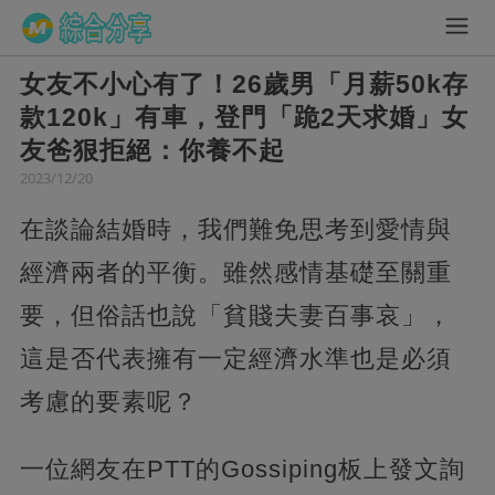
女友不小心有了！26歲男「月薪50k存
款120k」有車，登門「跪2天求婚」女
友爸狠拒絕：你養不起
2023/12/20
在談論結婚時，我們難免思考到愛情與
經濟兩者的平衡。雖然感情基礎至關重
要，但俗話也說「貧賤夫妻百事哀」，
這是否代表擁有一定經濟水準也是必須
考慮的要素呢？
一位網友在PTT的Gossiping板上發文詢