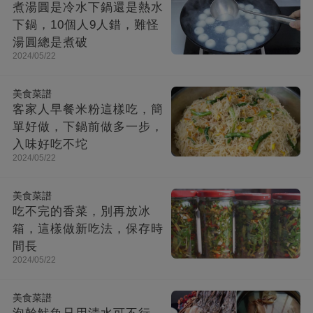
煮湯圓是冷水下鍋還是熱水
下鍋，10個人9人錯，難怪
湯圓總是煮破
2024/05/22
美食菜譜
客家人早餐米粉這樣吃，簡
單好做，下鍋前做多一步，
入味好吃不坨
2024/05/22
美食菜譜
吃不完的香菜，別再放冰
箱，這樣做新吃法，保存時
間長
2024/05/22
美食菜譜