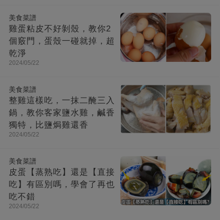
美食菜譜
雞蛋粘皮不好剝殼，教你2
個竅門，蛋殼一碰就掉，超
乾淨
2024/05/22
美食菜譜
整雞這樣吃，一抹二醃三入
鍋，教你客家鹽水雞，鹹香
獨特，比鹽焗雞還香
2024/05/22
美食菜譜
皮蛋【蒸熟吃】還是【直接
吃】有區別嗎，學會了再也
吃不錯
2024/05/22