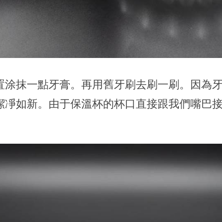
置涂抹一點牙膏。再用舊牙刷去刷一刷。因為
潔凈如新。由于保溫杯的杯口直接跟我們嘴巴