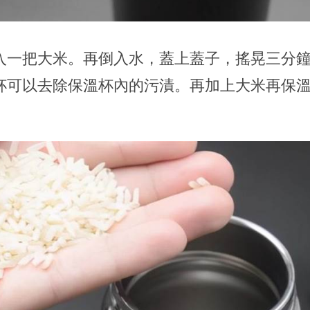
入一把大米。再倒入水，蓋上蓋子，搖晃三分
杯可以去除保溫杯內的污漬。再加上大米再保