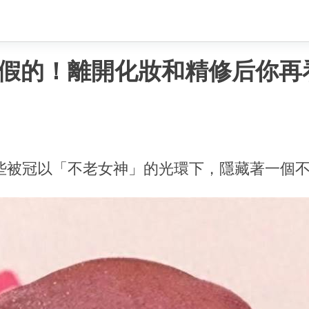
假的！離開化妝和精修后你再
些被冠以「不老女神」的光環下，隱藏著一個