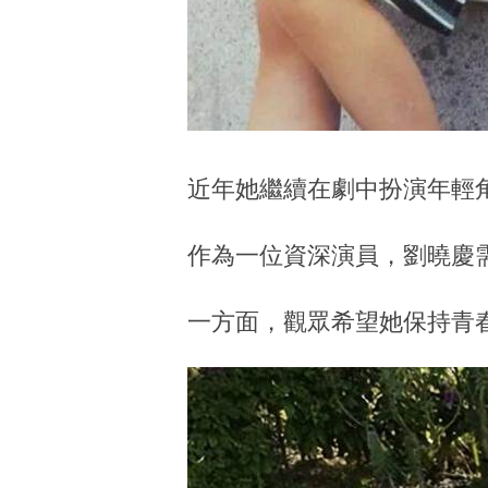
近年她繼續在劇中扮演年輕
作為一位資深演員，劉曉慶
一方面，觀眾希望她保持青