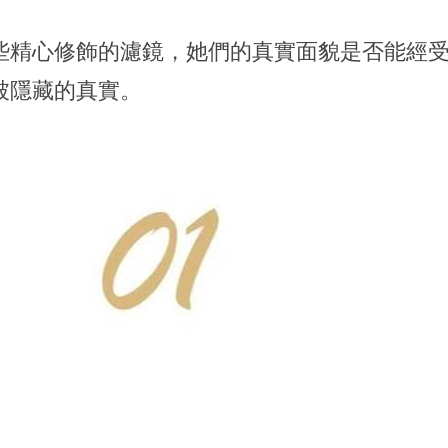
些精心修飾的濾鏡，她們的真實面貌是否能經
被隱藏的真實。
。