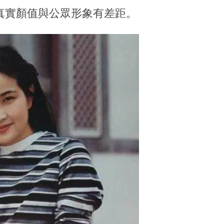
真實顏值與公眾形象有差距。