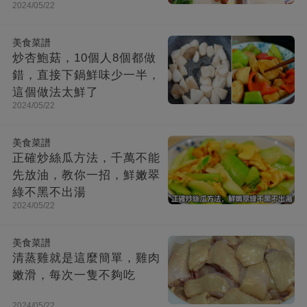
2024/05/22
美食菜譜
炒杏鮑菇，10個人8個都做
錯，直接下鍋鮮味少一半，
這個做法太鮮了
2024/05/22
美食菜譜
正確炒絲瓜方法，千萬不能
先放油，教你一招，鮮嫩翠
綠不黑不出湯
2024/05/22
美食菜譜
清蒸雞就是這麼簡單，雞肉
嫩滑，每次一隻不夠吃
2024/05/22