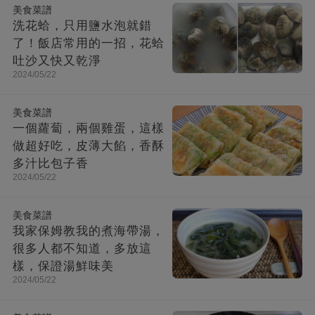
美食菜譜
洗花蛤，只用鹽水泡就錯
了！飯店常用的一招，花蛤
吐沙又快又乾淨
2024/05/22
美食菜譜
一個蘿蔔，兩個雞蛋，這樣
做超好吃，皮薄大餡，香酥
多汁比包子香
2024/05/22
美食菜譜
我家保姆教我的煮海帶湯，
很多人都不知道，多放這
樣，保證湯鮮味美
2024/05/22