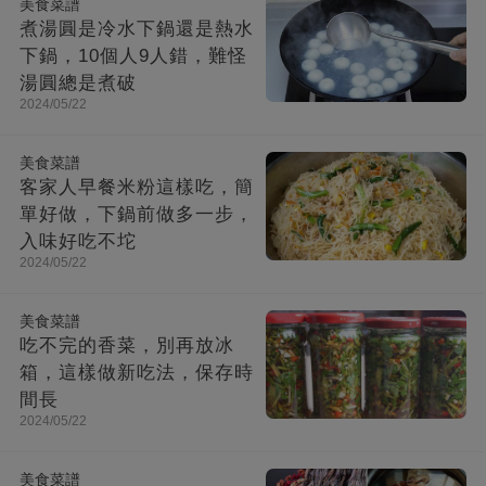
美食菜譜
煮湯圓是冷水下鍋還是熱水
下鍋，10個人9人錯，難怪
湯圓總是煮破
2024/05/22
美食菜譜
客家人早餐米粉這樣吃，簡
單好做，下鍋前做多一步，
入味好吃不坨
2024/05/22
美食菜譜
吃不完的香菜，別再放冰
箱，這樣做新吃法，保存時
間長
2024/05/22
美食菜譜