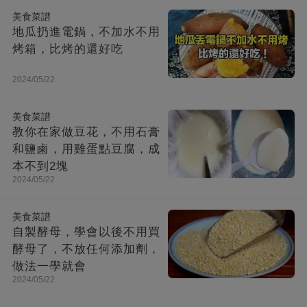
美食菜譜
地瓜扔進電鍋，不加水不用
烤箱，比烤的還好吃
2024/05/22
美食菜譜
教你在家做豆花，不用石膏
和鹽鹵，用雞蛋點豆腐，成
本不到2塊
2024/05/22
美食菜譜
自製酵母，學會以後不用買
酵母了，不放任何添加劑，
做法一學就會
2024/05/22