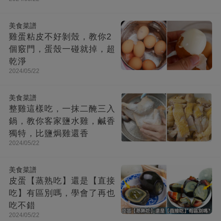
美食菜譜
雞蛋粘皮不好剝殼，教你2
個竅門，蛋殼一碰就掉，超
乾淨
2024/05/22
美食菜譜
整雞這樣吃，一抹二醃三入
鍋，教你客家鹽水雞，鹹香
獨特，比鹽焗雞還香
2024/05/22
美食菜譜
皮蛋【蒸熟吃】還是【直接
吃】有區別嗎，學會了再也
吃不錯
2024/05/22