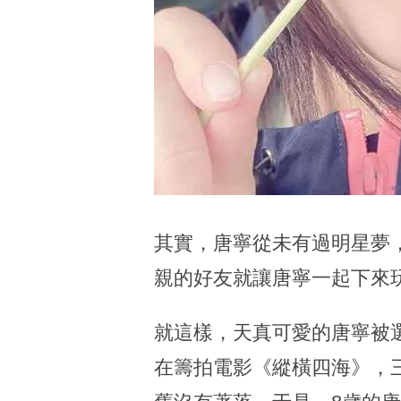
其實，唐寧從未有過明星夢
親的好友就讓唐寧一起下來
就這樣，天真可愛的唐寧被選
在籌拍電影《縱橫四海》，