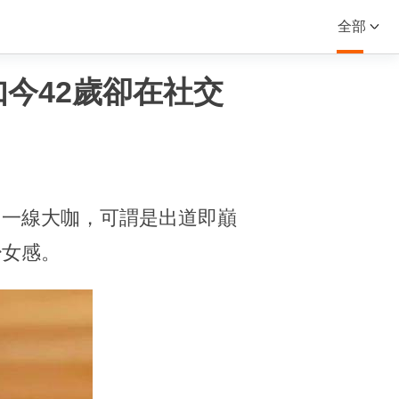
全部
今42歲卻在社交
多一線大咖，可謂是出道即巔
少女感。