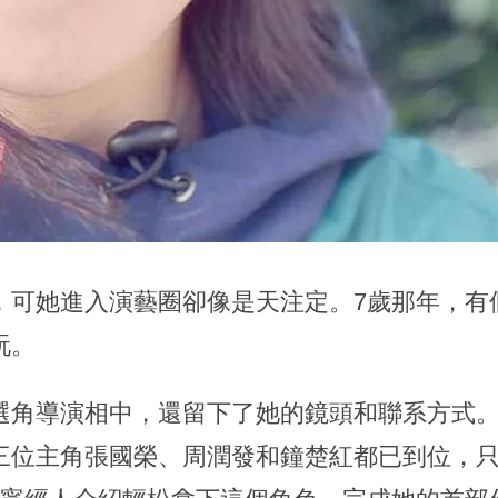
，可她進入演藝圈卻像是天注定。7歲那年，有
玩。
角導演相中，還留下了她的鏡頭和聯系方式。1
三位主角張國榮、周潤發和鐘楚紅都已到位，