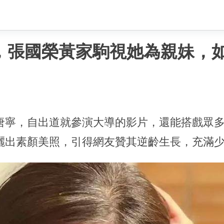
，張國榮黃家駒視她為親妹，如
唐寧，自出道就參演大導的影片，還能搭戲眾
曬出素顏美照，引得網友贊其逆齡生長，充滿