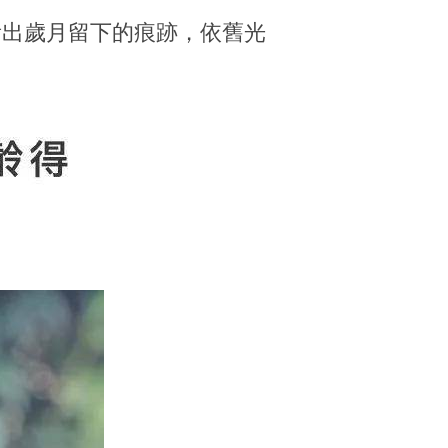
看出歲月留下的痕跡，依舊光