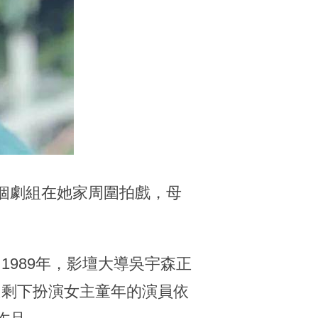
個劇組在她家周圍拍戲，母
989年，影壇大導吳宇森正
只剩下扮演女主童年的演員依