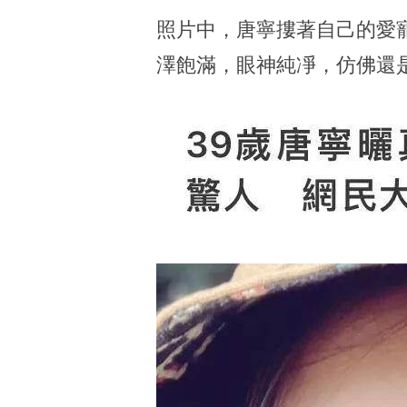
照片中，唐寧摟著自己的愛
澤飽滿，眼神純凈，仿佛還