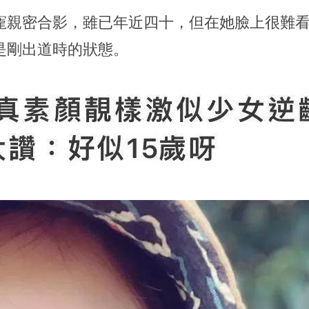
寵親密合影，雖已年近四十，但在她臉上很難
是剛出道時的狀態。