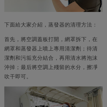
下面給大家介紹，蒸發器的清理方法：
首先，將空調蓋板打開，網罩拆下，在
網罩和蒸發器上噴上專用清潔劑；待清
潔劑和污垢充分結合，再用清水將泡沫
沖掉；最后將空調上殘留的水分，擦凈
吹干即可。