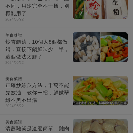
不同，用途完全不一樣，別
再亂用了
2024/05/22
美食菜譜
炒杏鮑菇，10個人8個都做
錯，直接下鍋鮮味少一半，
這個做法太鮮了
2024/05/22
美食菜譜
正確炒絲瓜方法，千萬不能
先放油，教你一招，鮮嫩翠
綠不黑不出湯
2024/05/22
美食菜譜
清蒸雞就是這麼簡單，雞肉