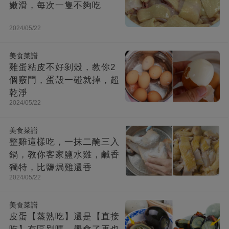
嫩滑，每次一隻不夠吃
2024/05/22
美食菜譜
雞蛋粘皮不好剝殼，教你2
個竅門，蛋殼一碰就掉，超
乾淨
2024/05/22
美食菜譜
整雞這樣吃，一抹二醃三入
鍋，教你客家鹽水雞，鹹香
獨特，比鹽焗雞還香
2024/05/22
美食菜譜
皮蛋【蒸熟吃】還是【直接