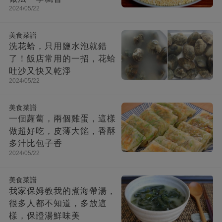
2024/05/22
美食菜譜
洗花蛤，只用鹽水泡就錯
了！飯店常用的一招，花蛤
吐沙又快又乾淨
2024/05/22
美食菜譜
一個蘿蔔，兩個雞蛋，這樣
做超好吃，皮薄大餡，香酥
多汁比包子香
2024/05/22
美食菜譜
我家保姆教我的煮海帶湯，
很多人都不知道，多放這
樣，保證湯鮮味美