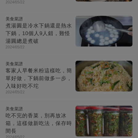
2024/05/22
美食菜譜
煮湯圓是冷水下鍋還是熱水
下鍋，10個人9人錯，難怪
湯圓總是煮破
2024/05/22
美食菜譜
客家人早餐米粉這樣吃，簡
單好做，下鍋前做多一步，
入味好吃不坨
2024/05/22
美食菜譜
吃不完的香菜，別再放冰
箱，這樣做新吃法，保存時
間長
2024/05/22