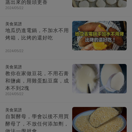
蒸出來的饅頭更香
2024/05/22
美食菜譜
地瓜扔進電鍋，不加水不用
烤箱，比烤的還好吃
2024/05/22
美食菜譜
教你在家做豆花，不用石膏
和鹽鹵，用雞蛋點豆腐，成
本不到2塊
2024/05/22
美食菜譜
自製酵母，學會以後不用買
酵母了，不放任何添加劑，
做法一學就會