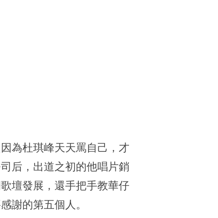
是因為杜琪峰天天罵自己，才
公司后，出道之初的他唱片銷
朝歌壇發展，還手把手教華仔
要感謝的第五個人。