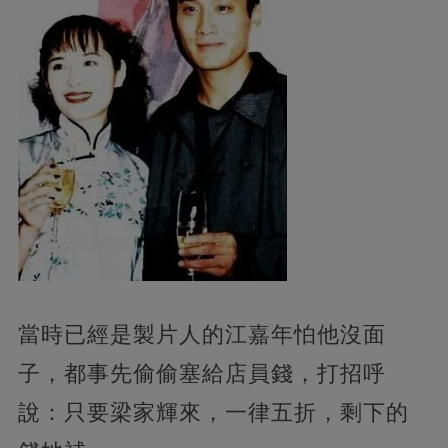
當時已經是製片人的江嘉年怕他沒面
子，都事先偷偷塞給店員錢，打招呼
說：只要梁家輝來，一律五折，剩下的