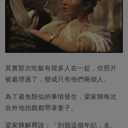
其實那次吃飯有很多人在一起，但照片
被處理過了，變成只有他們兩個人。
為了避免類似的事情發生，梁家輝每次
在外地拍戲都帶著妻子。
梁家輝解釋說：「到我這個年紀，名、