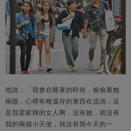
他說：「我會在睡著的時候，偷偷看她
兩眼，心裡有種溫存的東西在流淌：這
是我梁家輝的女人啊，沒有她，就沒有
我的兩個小天使，就沒有我今天的一