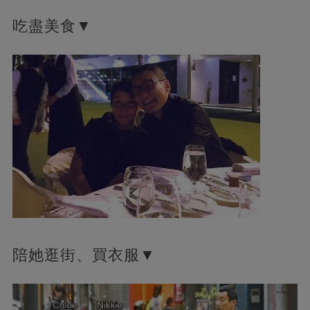
吃盡美食▼
陪她逛街、買衣服▼