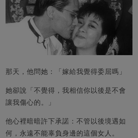
那天，他問她：「嫁給我覺得委屈嗎」
她卻說「不覺得，我相信你以後是不會
讓我傷心的。」
他心裡暗暗許下承諾：不管以後境遇如
何，永遠不能辜負身邊的這個女人。