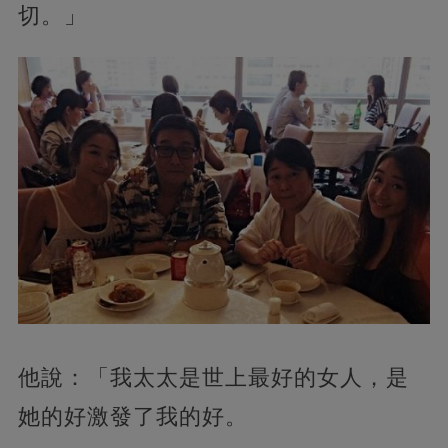
切。」
他說：「我太太是世上最好的女人，是
她的好激發了我的好。