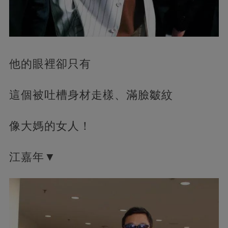
他的眼裡卻只有
這個被吐槽身材走樣、滿臉皺紋
像大媽的女人！
江嘉年▼