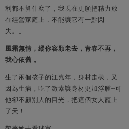
利都不算什麼了，我現在更願把精力放
在經營家庭上，不能讓它有一點閃
失。」
風霜無情，縱你容顏老去，青春不再，
我心依舊 。
生了兩個孩子的江嘉年，身材走樣，又
因為生病，吃了激素讓身材更加浮腫~可
他卻不顧別人的目光，把這個女人寵上
了天！
帶著她去看球賽，